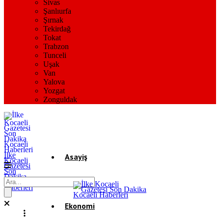
Sivas
Şanlıurfa
Şırnak
Tekirdağ
Tokat
Trabzon
Tunceli
Uşak
Van
Yalova
Yozgat
Zonguldak
İlke
Asayiş
Kocaeli
Gazetesi
Son
Dakika
Gündem
Kocaeli
Haberleri
Ekonomi