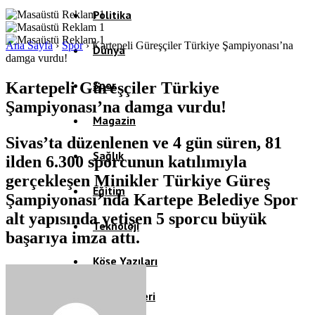
Politika
Ana Sayfa
›
Spor
›
Kartepeli Güreşçiler Türkiye Şampiyonası’na
Dünya
damga vurdu!
Spor
Kartepeli Güreşçiler Türkiye
Şampiyonası’na damga vurdu!
Magazin
Sivas’ta düzenlenen ve 4 gün süren, 81
Sağlık
ilden 6.300 sporcunun katılımıyla
gerçekleşen Minikler Türkiye Güreş
Eğitim
Şampiyonası’nda Kartepe Belediye Spor
alt yapısında yetişen 5 sporcu büyük
Teknoloji
başarıya imza attı.
Köşe Yazıları
Video Galeri