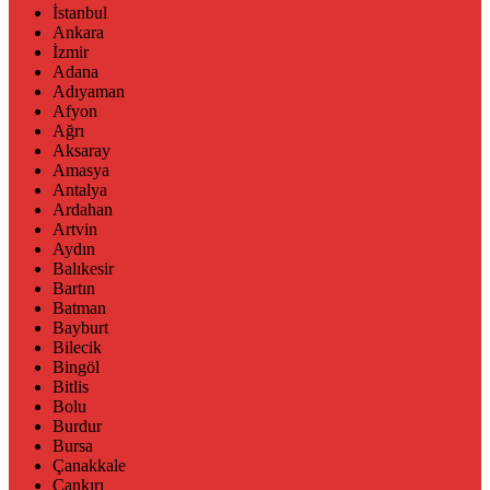
İstanbul
Ankara
İzmir
Adana
Adıyaman
Afyon
Ağrı
Aksaray
Amasya
Antalya
Ardahan
Artvin
Aydın
Balıkesir
Bartın
Batman
Bayburt
Bilecik
Bingöl
Bitlis
Bolu
Burdur
Bursa
Çanakkale
Çankırı