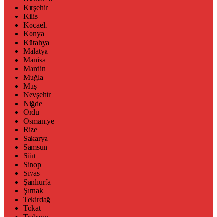
Kırşehir
Kilis
Kocaeli
Konya
Kütahya
Malatya
Manisa
Mardin
Muğla
Muş
Nevşehir
Niğde
Ordu
Osmaniye
Rize
Sakarya
Samsun
Siirt
Sinop
Sivas
Şanlıurfa
Şırnak
Tekirdağ
Tokat
Trabzon