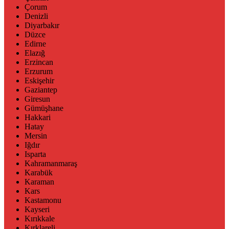
Çorum
Denizli
Diyarbakır
Düzce
Edirne
Elazığ
Erzincan
Erzurum
Eskişehir
Gaziantep
Giresun
Gümüşhane
Hakkari
Hatay
Mersin
Iğdır
Isparta
Kahramanmaraş
Karabük
Karaman
Kars
Kastamonu
Kayseri
Kırıkkale
Kırklareli