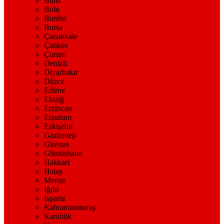
Bitlis
Bolu
Burdur
Bursa
Çanakkale
Çankırı
Çorum
Denizli
Diyarbakır
Düzce
Edirne
Elazığ
Erzincan
Erzurum
Eskişehir
Gaziantep
Giresun
Gümüşhane
Hakkari
Hatay
Mersin
Iğdır
Isparta
Kahramanmaraş
Karabük