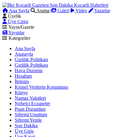
Ana Sayfa
Arama
Galeri
Video
Yazarlar
Üyelik
Üye Girişi
Yayın/Gazete
Yayınlar
Kategoriler
Ana Sayfa
Anasayfa
Gizlilik Politikası
Gizlilik Politikası
Hava Durumu
Hesabım
İletişim
Kişisel Verilerin Korunması
Künye
Namaz Vakitleri
Nöbetçi Eczaneler
Puan Durumları
Şifremi Unuttum
Şifremi Yenile
Son Dakika
Üye Giriş
Üye Kayıt