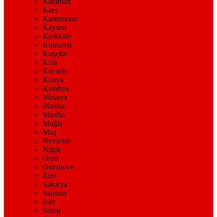
Karaman
Kars
Kastamonu
Kayseri
Kırıkkale
Kırklareli
Kırşehir
Kilis
Kocaeli
Konya
Kütahya
Malatya
Manisa
Mardin
Muğla
Muş
Nevşehir
Niğde
Ordu
Osmaniye
Rize
Sakarya
Samsun
Siirt
Sinop