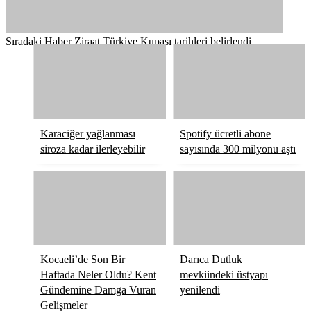
Sıradaki Haber
Ziraat Türkiye Kupası tarihleri belirlendi
Karaciğer yağlanması
Spotify ücretli abone
siroza kadar ilerleyebilir
sayısında 300 milyonu aştı
Kocaeli’de Son Bir
Darıca Dutluk
Haftada Neler Oldu? Kent
mevkiindeki üstyapı
Gündemine Damga Vuran
yenilendi
Gelişmeler