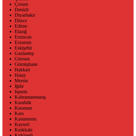
Çorum
Denizli
Diyarbakır
Düzce
Edirne
Elazığ
Erzincan
Erzurum
Eskişehir
Gaziantep
Giresun
Gümüşhane
Hakkari
Hatay
Mersin
Iğdır
Isparta
Kahramanmaraş
Karabük
Karaman
Kars
Kastamonu
Kayseri
Kırıkkale
Kırklareli