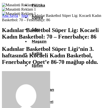
Politika
Ana Sayfa
›
Spor
›
Kadınlar Basketbol Süper Lig: Kocaeli Kadın
Dünya
Basketbol: 70 – Fenerbahçe: 86
Spor
Kadınlar Basketbol Süper Lig: Kocaeli
Kadın Basketbol: 70 – Fenerbahçe: 86
Magazin
Kadınlar Basketbol Süper Ligi’nin 3.
Sağlık
haftasında Kocaeli Kadın Basketbol,
Fenerbahçe Opet’e 86-70 mağlup oldu.
Eğitim
Teknoloji
Köşe Yazıları
Video Galeri