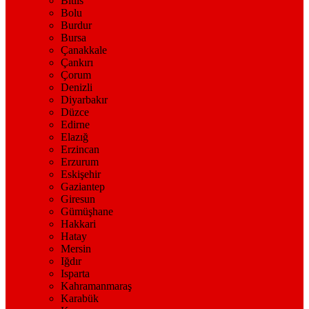
Bitlis
Bolu
Burdur
Bursa
Çanakkale
Çankırı
Çorum
Denizli
Diyarbakır
Düzce
Edirne
Elazığ
Erzincan
Erzurum
Eskişehir
Gaziantep
Giresun
Gümüşhane
Hakkari
Hatay
Mersin
Iğdır
Isparta
Kahramanmaraş
Karabük