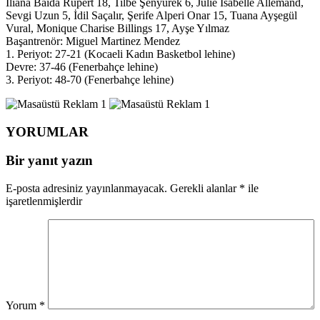
İliana Baida Rupert 18, Tilbe Şenyürek 6, Julie İsabelle Allemand,
Sevgi Uzun 5, İdil Saçalır, Şerife Alperi Onar 15, Tuana Ayşegül
Vural, Monique Charise Billings 17, Ayşe Yılmaz
Başantrenör: Miguel Martinez Mendez
1. Periyot: 27-21 (Kocaeli Kadın Basketbol lehine)
Devre: 37-46 (Fenerbahçe lehine)
3. Periyot: 48-70 (Fenerbahçe lehine)
YORUMLAR
Bir yanıt yazın
E-posta adresiniz yayınlanmayacak.
Gerekli alanlar
*
ile
işaretlenmişlerdir
Yorum
*