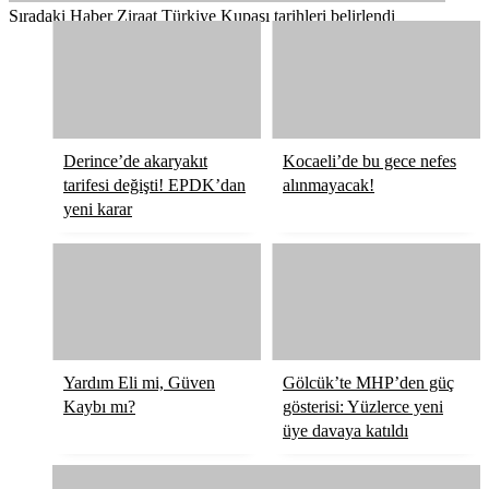
Sıradaki Haber
Ziraat Türkiye Kupası tarihleri belirlendi
Derince’de akaryakıt
Kocaeli’de bu gece nefes
tarifesi değişti! EPDK’dan
alınmayacak!
yeni karar
Yardım Eli mi, Güven
Gölcük’te MHP’den güç
Kaybı mı?
gösterisi: Yüzlerce yeni
üye davaya katıldı