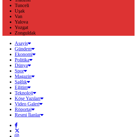
Tunceli
Uşak
Van
Yalova
Yozgat
Zonguldak
Asayiş
Gündem
Ekonomi
Politika
Dünya
Spor
Magazin
Sağlık
Eğitim
Teknoloji
Köşe Yazıları
Video Galeri
Röportaj
Resmi İlanlar