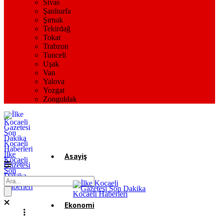
Sivas
Şanlıurfa
Şırnak
Tekirdağ
Tokat
Trabzon
Tunceli
Uşak
Van
Yalova
Yozgat
Zonguldak
İlke
Asayiş
Kocaeli
Gazetesi
Son
Dakika
Gündem
Kocaeli
Haberleri
Ekonomi