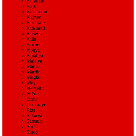
Karaman
Kars
Kastamonu
Kayseri
Kırıkkale
Kırklareli
Kırşehir
Kilis
Kocaeli
Konya
Kütahya
Malatya
Manisa
Mardin
Muğla
Muş
Nevşehir
Niğde
Ordu
Osmaniye
Rize
Sakarya
Samsun
Siirt
Sinop