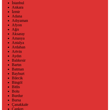
İstanbul
Ankara
İzmir
Adana
Adıyaman
Afyon
Ağrı
Aksaray
Amasya
Antalya
Ardahan
Artvin
Aydın
Balıkesir
Bartın
Batman
Bayburt
Bilecik
Bingöl
Bitlis
Bolu
Burdur
Bursa
Çanakkale
Çankırı