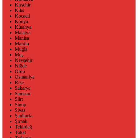
Kırşehir
Kilis
Kocaeli
Konya
Kütahya
Malatya
Manisa
Mardin
Muğla
Muş
Nevşehir
Niğde
Ordu
Osmaniye
Rize
Sakarya
Samsun
Siirt
Sinop
Sivas
Şanlıurfa
Şırnak
Tekirdağ
Tokat
Trabzon