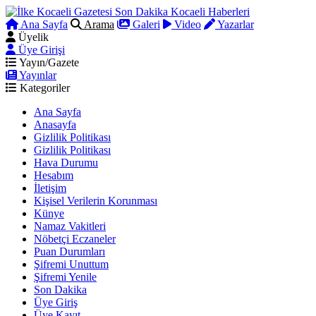
Ana Sayfa
Arama
Galeri
Video
Yazarlar
Üyelik
Üye Girişi
Yayın/Gazete
Yayınlar
Kategoriler
Ana Sayfa
Anasayfa
Gizlilik Politikası
Gizlilik Politikası
Hava Durumu
Hesabım
İletişim
Kişisel Verilerin Korunması
Künye
Namaz Vakitleri
Nöbetçi Eczaneler
Puan Durumları
Şifremi Unuttum
Şifremi Yenile
Son Dakika
Üye Giriş
Üye Kayıt