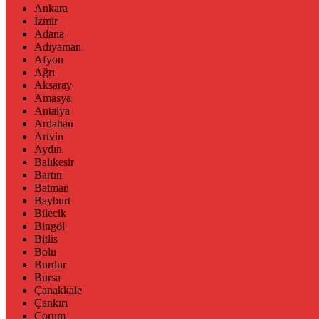
Ankara
İzmir
Adana
Adıyaman
Afyon
Ağrı
Aksaray
Amasya
Antalya
Ardahan
Artvin
Aydın
Balıkesir
Bartın
Batman
Bayburt
Bilecik
Bingöl
Bitlis
Bolu
Burdur
Bursa
Çanakkale
Çankırı
Çorum