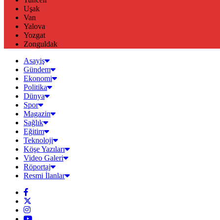
Uşak
Van
Yalova
Yozgat
Zonguldak
Asayiş
Gündem
Ekonomi
Politika
Dünya
Spor
Magazin
Sağlık
Eğitim
Teknoloji
Köşe Yazıları
Video Galeri
Röportaj
Resmi İlanlar