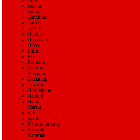
Bolu
Burdur
Bursa
Çanakkale
Çankırı
Çorum
Denizli
Diyarbakır
Düzce
Edirne
Elazığ
Erzincan
Erzurum
Eskişehir
Gaziantep
Giresun
Gümüşhane
Hakkari
Hatay
Mersin
Iğdır
Isparta
Kahramanmaraş
Karabük
Karaman