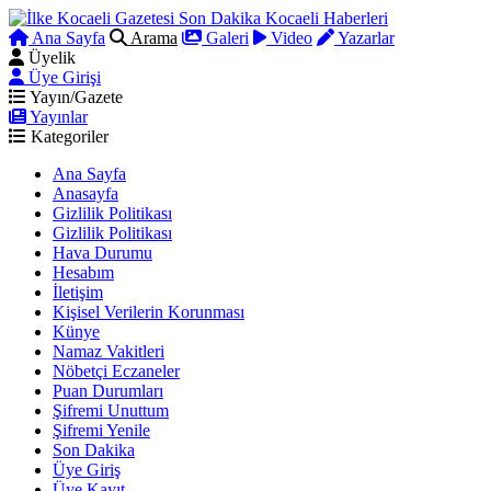
Ana Sayfa
Arama
Galeri
Video
Yazarlar
Üyelik
Üye Girişi
Yayın/Gazete
Yayınlar
Kategoriler
Ana Sayfa
Anasayfa
Gizlilik Politikası
Gizlilik Politikası
Hava Durumu
Hesabım
İletişim
Kişisel Verilerin Korunması
Künye
Namaz Vakitleri
Nöbetçi Eczaneler
Puan Durumları
Şifremi Unuttum
Şifremi Yenile
Son Dakika
Üye Giriş
Üye Kayıt