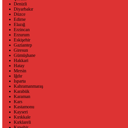
Denizli
Diyarbakır
Düzce
Edirne
Elazığ
Erzincan
Erzurum
Eskişehir
Gaziantep
Giresun
Gümüşhane
Hakkari
Hatay
Mersin
Iğdır
Isparta
Kahramanmaraş
Karabük
Karaman
Kars
Kastamonu
Kayseri
Kırıkkale
Kırklareli
Kırşehir