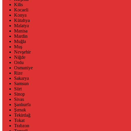
Kilis
Kocaeli
Konya
Kütahya
Malatya
Manisa
Mardin
Muğla
Muş
Nevşehir
Niğde
Ordu
Osmaniye
Rize
Sakarya
Samsun
Siirt
Sinop
Sivas
Şanlıurfa
Şırnak
Tekirdağ
Tokat
Trabzon
Tunceli