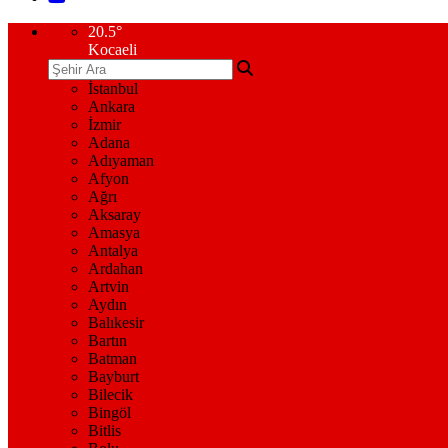
20.5
°
Kocaeli
İstanbul
Ankara
İzmir
Adana
Adıyaman
Afyon
Ağrı
Aksaray
Amasya
Antalya
Ardahan
Artvin
Aydın
Balıkesir
Bartın
Batman
Bayburt
Bilecik
Bingöl
Bitlis