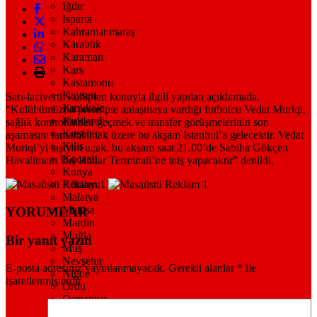
Iğdır
Isparta
Kahramanmaraş
Karabük
Karaman
Kars
Kastamonu
Kayseri
Sarı-lacivertli kulüpten konuyla ilgili yapılan açıklamada,
Kırıkkale
“Kulübümüzün prensipte anlaşmaya vardığı futbolcu Vedat Muriqi,
Kırklareli
sağlık kontrolünden geçmek ve transfer görüşmelerinin son
Kırşehir
aşamasını tamamlamak üzere bu akşam İstanbul’a gelecektir. Vedat
Kilis
Muriqi’yi taşıyan uçak, bu akşam saat 21.00’de Sabiha Gökçen
Kocaeli
Havalimanı Dış Hatlar Terminali’ne iniş yapacaktır” denildi.
Konya
Kütahya
Malatya
Manisa
YORUMLAR
Mardin
Muğla
Bir yanıt yazın
Muş
Nevşehir
E-posta adresiniz yayınlanmayacak.
Gerekli alanlar
*
ile
Niğde
işaretlenmişlerdir
Ordu
Osmaniye
Rize