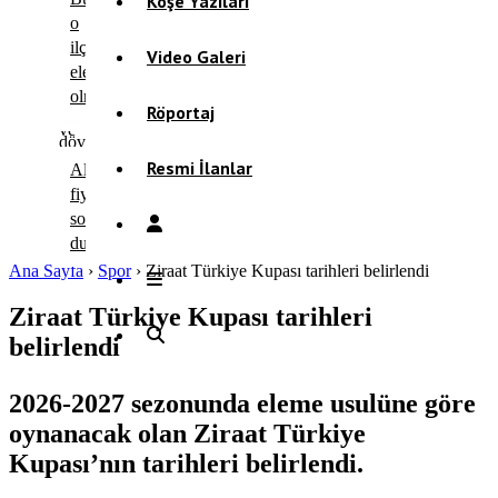
Köşe Yazıları
o
ilçelerde
Video Galeri
elektrik
olmayacak!
Röportaj
Resmi İlanlar
Altın
fiyatlarında
son
durum!
Ana Sayfa
›
Spor
›
Ziraat Türkiye Kupası tarihleri belirlendi
Ziraat Türkiye Kupası tarihleri
belirlendi
2026-2027 sezonunda eleme usulüne göre
oynanacak olan Ziraat Türkiye
Kupası’nın tarihleri belirlendi.