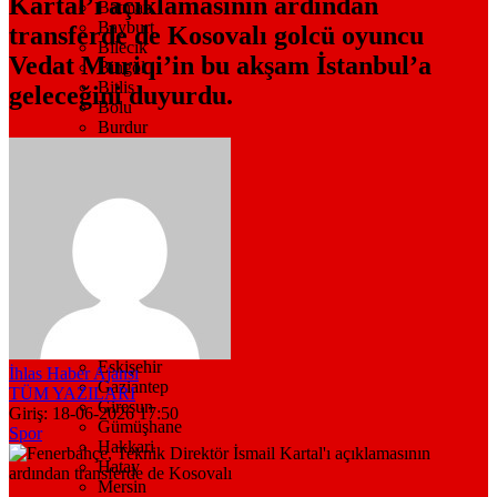
Kartal’ı açıklamasının ardından
Batman
Bayburt
transferde de Kosovalı golcü oyuncu
Bilecik
Vedat Muriqi’in bu akşam İstanbul’a
Bingöl
Bitlis
geleceğini duyurdu.
Bolu
Burdur
Bursa
Çanakkale
Çankırı
Çorum
Denizli
Diyarbakır
Düzce
Edirne
Elazığ
Erzincan
Erzurum
Eskişehir
İhlas Haber Ajansı
Gaziantep
TÜM YAZILARI
Giresun
Giriş: 18-06-2026 17:50
Gümüşhane
Spor
Hakkari
Hatay
Mersin