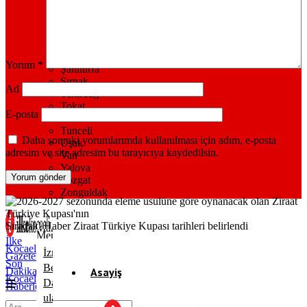
Sakarya
Samsun
Siirt
Sinop
Sivas
Yorum
*
Şanlıurfa
Şırnak
Ad
Tekirdağ
Tokat
E-posta
Trabzon
Tunceli
Daha sonraki yorumlarımda kullanılması için adım, e-posta
Uşak
adresim ve site adresim bu tarayıcıya kaydedilsin.
Van
Yalova
Yozgat
Zonguldak
Sıradaki Haber
Ziraat Türkiye Kupası tarihleri belirlendi
İlke
Kocaeli
İzmit
Gazetesi
Son
Belediyesi,
Dakika
Asayiş
Kocaeli
Dağköy’de
Haberleri
ulaşımı
Gündem