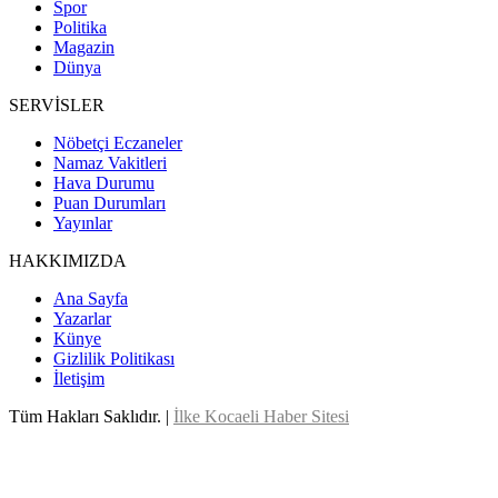
Spor
Politika
Magazin
Dünya
SERVİSLER
Nöbetçi Eczaneler
Namaz Vakitleri
Hava Durumu
Puan Durumları
Yayınlar
HAKKIMIZDA
Ana Sayfa
Yazarlar
Künye
Gizlilik Politikası
İletişim
Tüm Hakları Saklıdır. |
İlke Kocaeli Haber Sitesi