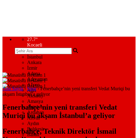
27.7
°
Kocaeli
İstanbul
Ankara
İzmir
Adana
Adıyaman
Afyon
Ana Sayfa
›
Spor
›
Fenerbahçe’nin yeni transferi Vedat Muriqi bu
Ağrı
akşam İstanbul’a geliyor
Aksaray
Amasya
Fenerbahçe’nin yeni transferi Vedat
Antalya
Ardahan
Muriqi bu akşam İstanbul’a geliyor
Artvin
Aydın
Balıkesir
Fenerbahçe, Teknik Direktör İsmail
Bartın