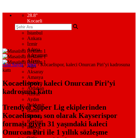
28.8
°
Kocaeli
İstanbul
Ankara
İzmir
Adana
Adıyaman
Afyon
Ana Sayfa
›
Spor
›
Kocaelispor, kaleci Onurcan Piri’yi kadrosuna
Ağrı
kattı
Aksaray
Amasya
Kocaelispor, kaleci Onurcan Piri’yi
Antalya
Ardahan
kadrosuna kattı
Artvin
Aydın
Balıkesir
Trendyol Süper Lig ekiplerinden
Bartın
Kocaelispor, son olarak Kayserispor
Batman
Bayburt
forması giyen 31 yaşındaki kaleci
Bilecik
Onurcan Piri ile 1 yıllık sözleşme
Bingöl