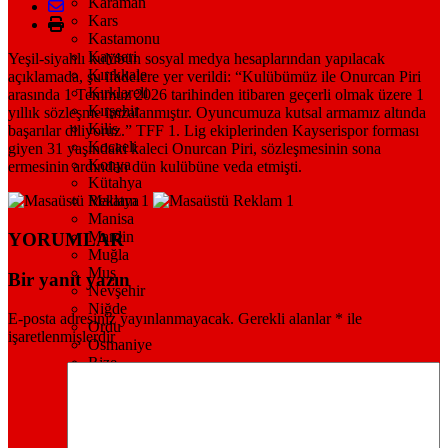
Karaman
Kars
Kastamonu
Kayseri
Yeşil-siyahlı kulübün sosyal medya hesaplarından yapılacak
Kırıkkale
açıklamada, şu ifadelere yer verildi: “Kulübümüz ile Onurcan Piri
Kırklareli
arasında 1 Temmuz 2026 tarihinden itibaren geçerli olmak üzere 1
Kırşehir
yıllık sözleşme imzalanmıştır. Oyuncumuza kutsal armamız altında
Kilis
başarılar diliyoruz.” TFF 1. Lig ekiplerinden Kayserispor forması
Kocaeli
giyen 31 yaşındaki kaleci Onurcan Piri, sözleşmesinin sona
Konya
ermesinin ardından dün kulübüne veda etmişti.
Kütahya
Malatya
Manisa
Mardin
YORUMLAR
Muğla
Muş
Bir yanıt yazın
Nevşehir
Niğde
E-posta adresiniz yayınlanmayacak.
Gerekli alanlar
*
ile
Ordu
işaretlenmişlerdir
Osmaniye
Rize
Sakarya
Samsun
Siirt
Sinop