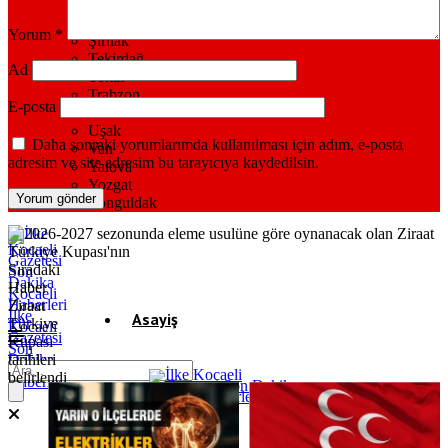
Sivas
Şanlıurfa
Yorum
*
Şırnak
Tekirdağ
Ad
Tokat
Trabzon
E-posta
Tunceli
Uşak
Daha sonraki yorumlarımda kullanılması için adım, e-posta
Van
adresim ve site adresim bu tarayıcıya kaydedilsin.
Yalova
Yozgat
Zonguldak
Sıradaki
Haber
Ziraat
İlke
Asayiş
Türkiye
Kocaeli
Gazetesi
Kupası
Son
Dakika
tarihleri
Gündem
Kocaeli
belirlendi
Haberleri
Ekonomi