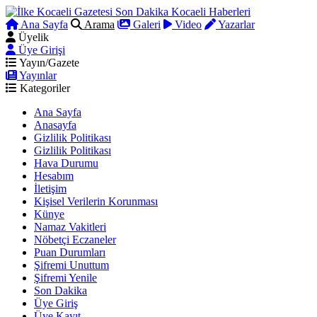
Ana Sayfa
Arama
Galeri
Video
Yazarlar
Üyelik
Üye Girişi
Yayın/Gazete
Yayınlar
Kategoriler
Ana Sayfa
Anasayfa
Gizlilik Politikası
Gizlilik Politikası
Hava Durumu
Hesabım
İletişim
Kişisel Verilerin Korunması
Künye
Namaz Vakitleri
Nöbetçi Eczaneler
Puan Durumları
Şifremi Unuttum
Şifremi Yenile
Son Dakika
Üye Giriş
Üye Kayıt