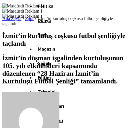
Politika
Ana Sayfa
›
Spor
›
İzmit’in kurtuluş coşkusu futbol şenliğiyle
Dünya
taçlandı
Spor
İzmit’in kurtuluş coşkusu futbol şenliğiyle
taçlandı
Magazin
İzmit’in düşman işgalinden kurtuluşunun
Sağlık
105. yılı etkinlikleri kapsamında
düzenlenen “28 Haziran İzmit’in
Eğitim
Kurtuluşu Futbol Şenliği” tamamlandı.
Teknoloji
Köşe Yazıları
Video Galeri