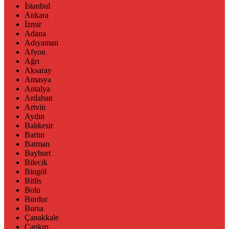
İstanbul
Ankara
İzmir
Adana
Adıyaman
Afyon
Ağrı
Aksaray
Amasya
Antalya
Ardahan
Artvin
Aydın
Balıkesir
Bartın
Batman
Bayburt
Bilecik
Bingöl
Bitlis
Bolu
Burdur
Bursa
Çanakkale
Çankırı