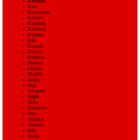
Karaman
Kars
Kastamonu
Kayseri
Kırıkkale
Kırklareli
Kırşehir
Kilis
Kocaeli
Konya
Kütahya
Malatya
Manisa
Mardin
Muğla
Muş
Nevşehir
Niğde
Ordu
Osmaniye
Rize
Sakarya
Samsun
Siirt
Sinop