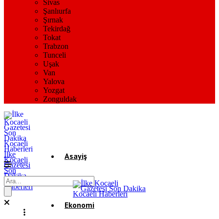
Sivas
Şanlıurfa
Şırnak
Tekirdağ
Tokat
Trabzon
Tunceli
Uşak
Van
Yalova
Yozgat
Zonguldak
İlke
Asayiş
Kocaeli
Gazetesi
Son
Dakika
Gündem
Kocaeli
Haberleri
Ekonomi