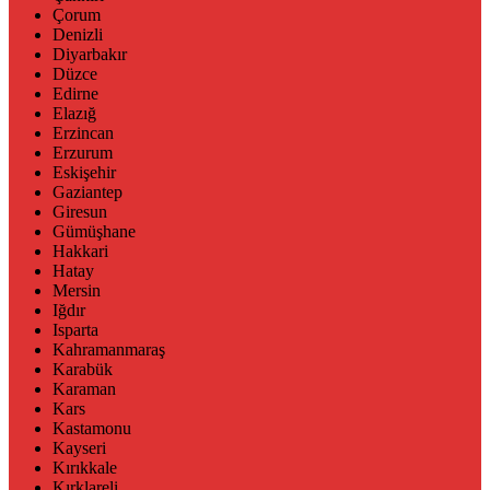
Çorum
Denizli
Diyarbakır
Düzce
Edirne
Elazığ
Erzincan
Erzurum
Eskişehir
Gaziantep
Giresun
Gümüşhane
Hakkari
Hatay
Mersin
Iğdır
Isparta
Kahramanmaraş
Karabük
Karaman
Kars
Kastamonu
Kayseri
Kırıkkale
Kırklareli