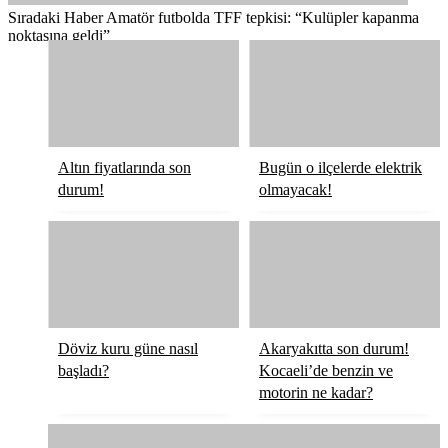
Sıradaki Haber
Amatör futbolda TFF tepkisi: “Kulüpler kapanma
noktasına geldi”
Altın fiyatlarında son
Bugün o ilçelerde elektrik
durum!
olmayacak!
Döviz kuru güne nasıl
Akaryakıtta son durum!
başladı?
Kocaeli’de benzin ve
motorin ne kadar?