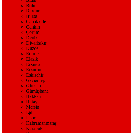
Bitlis
Bolu
Burdur
Bursa
Çanakkale
Çankırı
Çorum
Denizli
Diyarbakır
Düzce
Edirne
Elazığ
Erzincan
Erzurum
Eskişehir
Gaziantep
Giresun
Gümüşhane
Hakkari
Hatay
Mersin
Iğdır
Isparta
Kahramanmaraş
Karabük