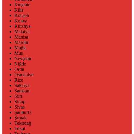
Kırşehir
Kilis
Kocaeli
Konya
Kütahya
Malatya
Manisa
Mardin
Muğla
Muş
Nevşehir
Niğde
Ordu
Osmaniye
Rize
Sakarya
Samsun
Siirt
Sinop
Sivas
Şanlıurfa
Şırnak
Tekirdağ
Tokat
Trabzon