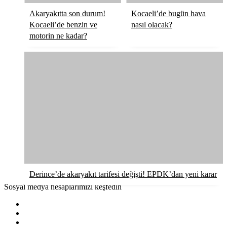
Akaryakıtta son durum!
Kocaeli’de bugün hava
Kocaeli’de benzin ve
nasıl olacak?
motorin ne kadar?
Derince’de akaryakıt tarifesi değişti! EPDK’dan yeni karar
Sosyal medya hesaplarımızı keşfedin