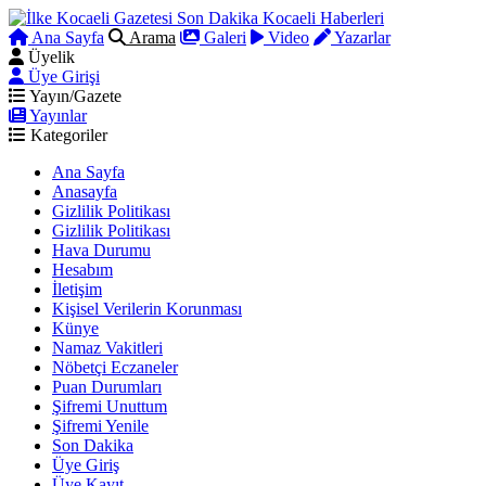
Ana Sayfa
Arama
Galeri
Video
Yazarlar
Üyelik
Üye Girişi
Yayın/Gazete
Yayınlar
Kategoriler
Ana Sayfa
Anasayfa
Gizlilik Politikası
Gizlilik Politikası
Hava Durumu
Hesabım
İletişim
Kişisel Verilerin Korunması
Künye
Namaz Vakitleri
Nöbetçi Eczaneler
Puan Durumları
Şifremi Unuttum
Şifremi Yenile
Son Dakika
Üye Giriş
Üye Kayıt