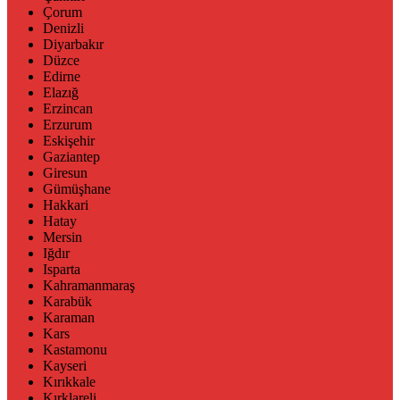
Çorum
Denizli
Diyarbakır
Düzce
Edirne
Elazığ
Erzincan
Erzurum
Eskişehir
Gaziantep
Giresun
Gümüşhane
Hakkari
Hatay
Mersin
Iğdır
Isparta
Kahramanmaraş
Karabük
Karaman
Kars
Kastamonu
Kayseri
Kırıkkale
Kırklareli