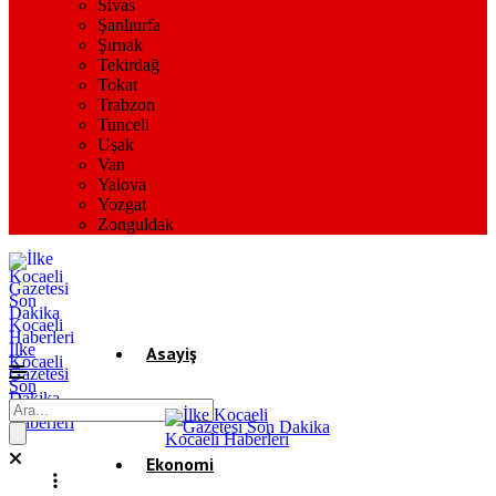
Sivas
Şanlıurfa
Şırnak
Tekirdağ
Tokat
Trabzon
Tunceli
Uşak
Van
Yalova
Yozgat
Zonguldak
İlke
Asayiş
Kocaeli
Gazetesi
Son
Dakika
Gündem
Kocaeli
Haberleri
Ekonomi