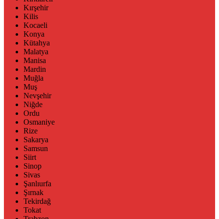
Kırşehir
Kilis
Kocaeli
Konya
Kütahya
Malatya
Manisa
Mardin
Muğla
Muş
Nevşehir
Niğde
Ordu
Osmaniye
Rize
Sakarya
Samsun
Siirt
Sinop
Sivas
Şanlıurfa
Şırnak
Tekirdağ
Tokat
Trabzon