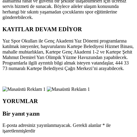
alanlarına rahat ve güvenli bir şekilde ulaşabilmeleri için ücretsiz
servis hizmeti de sunacak. Böylece aileler ulaşım konusunda
herhangi bir sıkıntı yaşamadan çocuklarını spor eğitimlerine
gönderebilecek.
KAYITLAR DEVAM EDİYOR
Yaz Spor Okulları ile Genç Akademi Yaz Dönemi programlarına
katılmak isteyenler, başvurularını Kartepe Belediyesi Hizmet Binası,
mahalle muhtarlıkları, Kartepe Genç Akademi 1-2 ve Kartepe Şehit
Mahmut Demirel Yarı Olimpik Yüzme Havuzundan yapabilecek.
Programlarla ilgili ayrıntılı bilgi almak isteyen vatandaşlar, 444 33
73 numaralı Kartepe Belediyesi Çağrı Merkezi’ni arayabilecek.
YORUMLAR
Bir yanıt yazın
E-posta adresiniz yayınlanmayacak.
Gerekli alanlar
*
ile
işaretlenmişlerdir