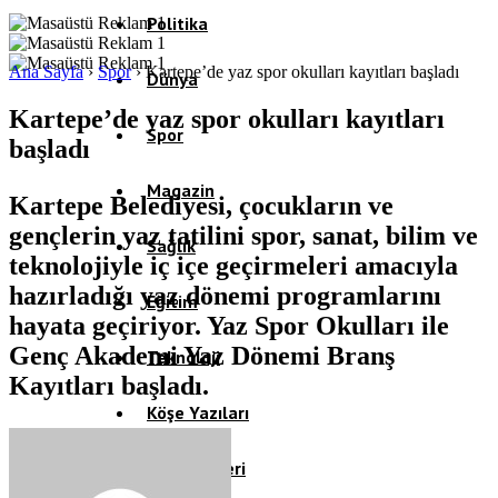
Politika
Ana Sayfa
›
Spor
›
Kartepe’de yaz spor okulları kayıtları başladı
Dünya
Kartepe’de yaz spor okulları kayıtları
Spor
başladı
Magazin
Kartepe Belediyesi, çocukların ve
gençlerin yaz tatilini spor, sanat, bilim ve
Sağlık
teknolojiyle iç içe geçirmeleri amacıyla
hazırladığı yaz dönemi programlarını
Eğitim
hayata geçiriyor. Yaz Spor Okulları ile
Genç Akademi Yaz Dönemi Branş
Teknoloji
Kayıtları başladı.
Köşe Yazıları
Video Galeri