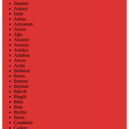
İstanbul
Ankara
İzmir
Adana
Adıyaman
Afyon
Ağrı
Aksaray
Amasya
Antalya
Ardahan
Artvin
Aydın
Balıkesir
Bartın
Batman
Bayburt
Bilecik
Bingöl
Bitlis
Bolu
Burdur
Bursa
Çanakkale
Çankırı