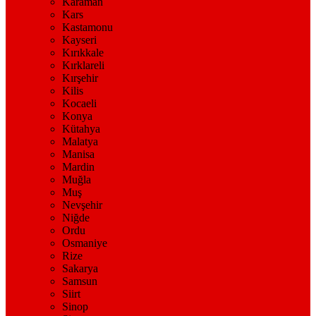
Karaman
Kars
Kastamonu
Kayseri
Kırıkkale
Kırklareli
Kırşehir
Kilis
Kocaeli
Konya
Kütahya
Malatya
Manisa
Mardin
Muğla
Muş
Nevşehir
Niğde
Ordu
Osmaniye
Rize
Sakarya
Samsun
Siirt
Sinop