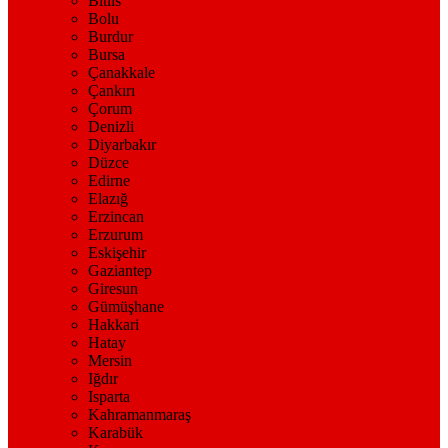
Bitlis
Bolu
Burdur
Bursa
Çanakkale
Çankırı
Çorum
Denizli
Diyarbakır
Düzce
Edirne
Elazığ
Erzincan
Erzurum
Eskişehir
Gaziantep
Giresun
Gümüşhane
Hakkari
Hatay
Mersin
Iğdır
Isparta
Kahramanmaraş
Karabük