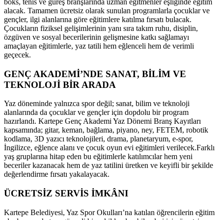
boks, tenis ve güreş branşlarında uzman eğitmenler eşliğinde eğitim
alacak. Tamamen ücretsiz olarak sunulan programlarla çocuklar ve
gençler, ilgi alanlarına göre eğitimlere katılma fırsatı bulacak.
Çocukların fiziksel gelişimlerinin yanı sıra takım ruhu, disiplin,
özgüven ve sosyal becerilerinin gelişmesine katkı sağlamayı
amaçlayan eğitimlerle, yaz tatili hem eğlenceli hem de verimli
geçecek.
GENÇ AKADEMİ’NDE SANAT, BİLİM VE
TEKNOLOJİ BİR ARADA
Yaz döneminde yalnızca spor değil; sanat, bilim ve teknoloji
alanlarında da çocuklar ve gençler için dopdolu bir program
hazırlandı. Kartepe Genç Akademi Yaz Dönemi Branş Kayıtları
kapsamında; gitar, keman, bağlama, piyano, ney, FETEM, robotik
kodlama, 3D yazıcı teknolojileri, drama, planetaryum, e-spor,
İngilizce, eğlence alanı ve çocuk oyun evi eğitimleri verilecek.
Farklı
yaş gruplarına hitap eden bu eğitimlerle katılımcılar hem yeni
beceriler kazanacak hem de yaz tatilini üretken ve keyifli bir şekilde
değerlendirme fırsatı yakalayacak.
ÜCRETSİZ SERVİS İMKÂNI
Kartepe Belediyesi, Yaz Spor Okulları’na katılan öğrencilerin eğitim