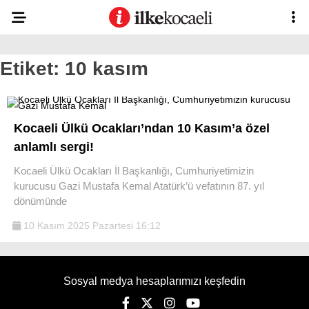
Etiket:
10 kasım
Kocaeli Ülkü Ocakları’ndan 10 Kasım’a özel
anlamlı sergi!
Kocaeli Ülkü Ocakları İl Başkanlığı, Cumhuriyetimizin
kurucusu Gazi Mustafa Kemal Atatürk’ü vefatının 87. yıl
dönümünde
10 Kasım 2025 Pazartesi 16:12
Sosyal medya hesaplarımızı keşfedin