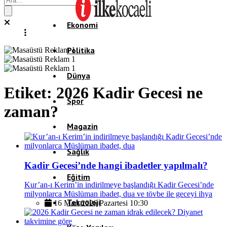
Ekonomi
Politika
Dünya
Etiket:
2026 Kadir Gecesi ne
Spor
zaman?
Magazin
Sağlık
Kadir Gecesi’nde hangi ibadetler yapılmalı?
Eğitim
Kur’an-ı Kerim’in indirilmeye başlandığı Kadir Gecesi’nde
milyonlarca Müslüman ibadet, dua ve tövbe ile geceyi ihya
Teknoloji
16 Mart 2026 Pazartesi 10:30