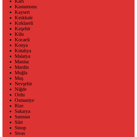
Kars
Kastamonu
Kayseri
Kırıkkale
Kırklareli
Kırşehir
Kilis
Kocaeli
Konya
Kütahya
Malatya
Manisa
Mardin
Muğla
Muş
Nevşehir
Niğde
Ordu
Osmaniye
Rize
Sakarya
Samsun
Siirt
Sinop
Sivas