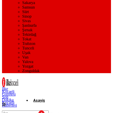
Sakarya
Samsun
Siirt
Sinop
Sivas
Şanlıurfa
Şırnak
Tekirdağ
Tokat
Trabzon
Tunceli
Uşak
Van
Yalova
Yozgat
Zonguldak
İlke
Kocaeli
Gazetesi
Son
Dakika
Asayiş
Kocaeli
Haberleri
Gündem