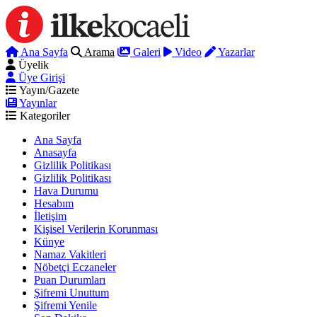
Ana Sayfa
Arama
Galeri
Video
Yazarlar
Üyelik
Üye Girişi
Yayın/Gazete
Yayınlar
Kategoriler
Ana Sayfa
Anasayfa
Gizlilik Politikası
Gizlilik Politikası
Hava Durumu
Hesabım
İletişim
Kişisel Verilerin Korunması
Künye
Namaz Vakitleri
Nöbetçi Eczaneler
Puan Durumları
Şifremi Unuttum
Şifremi Yenile