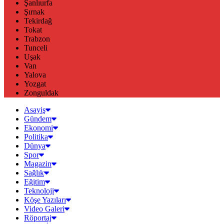
Şanlıurfa
Şırnak
Tekirdağ
Tokat
Trabzon
Tunceli
Uşak
Van
Yalova
Yozgat
Zonguldak
Asayiş
Gündem
Ekonomi
Politika
Dünya
Spor
Magazin
Sağlık
Eğitim
Teknoloji
Köşe Yazıları
Video Galeri
Röportaj