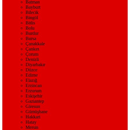
Batman
Bayburt
Bilecik
Bingöl
Bitlis
Bolu
Burdur
Bursa
Çanakkale
Çankırı
Çorum
Denizli
Diyarbakır
Düzce
Edirne
Elazığ
Erzincan
Erzurum
Eskişehir
Gaziantep
Giresun
Gümüşhane
Hakkari
Hatay
Mersin