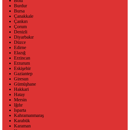
Bolu
Burdur
Bursa
Çanakkale
Çankırı
Çorum
Denizli
Diyarbakır
Düzce
Edirne
Elazığ
Erzincan
Erzurum
Eskişehir
Gaziantep
Giresun
Gümüşhane
Hakkari
Hatay
Mersin
Iğdır
Isparta
Kahramanmaraş
Karabük
Karaman