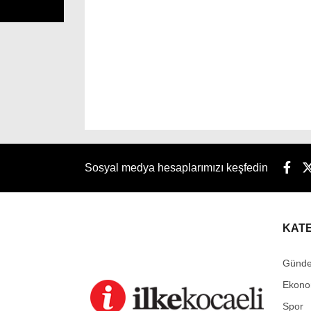
Sosyal medya hesaplarımızı keşfedin
KAT
Günd
Ekono
Spor