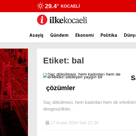
29.4
°
KOCAELI
Asayiş
Gündem
Ekonomi
Politika
Düny
Etiket:
bal
S
çözümler
Saç dökülmesi, hem kadınları hem de erkekleri 
dengesizlikler,
17 Aralık 2024 Salı 22:30