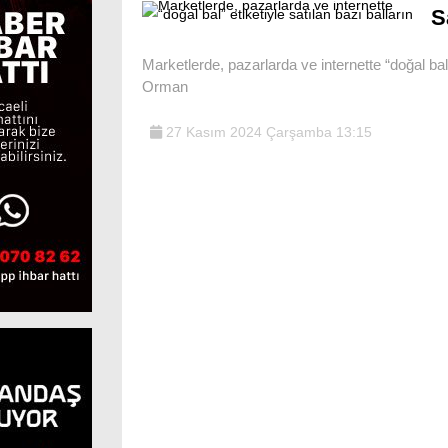
S
Marketlerde, pazarlarda ve internette “doğal bal”
Orman
27 Kasım 2024 Çarşamba 13:15