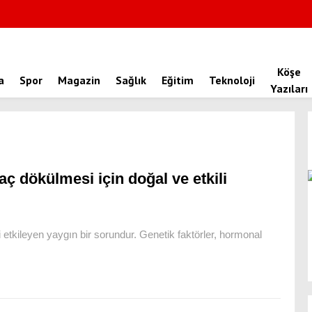
Köşe
a
Spor
Magazin
Sağlık
Eğitim
Teknoloji
Yazıları
aç dökülmesi için doğal ve etkili
etkileyen yaygın bir sorundur. Genetik faktörler, hormonal