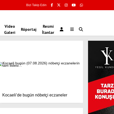
Bizi Takip Edin
Video
Resmi
Röportaj
Galeri
İlanlar
Kocaeli’de bugün nöbetçi eczaneler