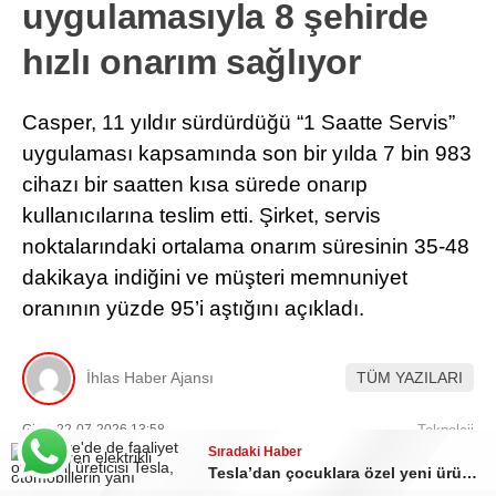
uygulamasıyla 8 şehirde
hızlı onarım sağlıyor
Casper, 11 yıldır sürdürdüğü “1 Saatte Servis”
uygulaması kapsamında son bir yılda 7 bin 983
cihazı bir saatten kısa sürede onarıp
kullanıcılarına teslim etti. Şirket, servis
noktalarındaki ortalama onarım süresinin 35-48
dakikaya indiğini ve müşteri memnuniyet
oranının yüzde 95’i aştığını açıkladı.
İhlas Haber Ajansı
TÜM YAZILARI
Giriş: 22-07-2026 13:58
Teknoloji
Sıradaki Haber
Tesla’dan çocuklara özel yeni ürün: Denge bisikleti kısa sürede tükendi!