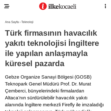
28.9
°
KOCAELI
Ana Sayfa
›
Teknoloji
Türk firmasının havacılık
yakıtı teknolojisi İngiltere
ASAYIŞ
ile yapılan anlaşmayla
GÜNDEM
EKONOMI
küresel pazarda
POLITIKA
Ana Sayfa
Gebze Organize Sanayi Bölgesi (GOSB)
Anasayfa
DÜNYA
Teknopark Genel Müdürü Prof. Dr. Murat
Gizlilik Politikası
Gizlilik Politikası
Çemberci, bünyelerindeki firmalardan
SPOR
Hava Durumu
Altaca’nın sürdürülebilir havacılık yakıtı
Hesabım
MAGAZIN
alanında İngiltere merkezli Firefly ile imzaladığı
İletişim
Kişisel Verilerin Korunması
SAĞLIK