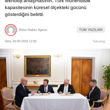
teknoloji anlaşmasının, Türk mühendislik
Künye
kapasitesinin küresel ölçekteki gücünü
EĞITIM
Namaz Vakitleri
gösterdiğini belirtti.
Nöbetçi Eczaneler
TEKNOLOJI
Puan Durumları
Şifremi Unuttum
KÖŞE YAZILARI
İhlas Haber Ajansı
TÜM YAZILARI
Şifremi Yenile
Son Dakika
VIDEO GALERI
Üye Giriş
Giriş: 26-05-2026 12:03
Teknoloji
Üye Kayıt
RÖPORTAJ
Üye Onay
Yayınlar
RESMI İLANLAR
Yazarlar
Yazı Düzenle
Yazı Gönder
Yazılarım
Yorumlarım