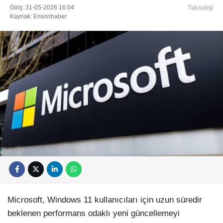
Giriş: 31-05-2026 16:04
Teknoloji
Künye
Kaynak: Ensonhaber
EĞITIM
Namaz Vakitleri
Nöbetçi Eczaneler
TEKNOLOJI
Puan Durumları
Şifremi Unuttum
KÖŞE YAZILARI
Şifremi Yenile
Son Dakika
VIDEO GALERI
Üye Giriş
Üye Kayıt
RÖPORTAJ
Üye Onay
Yayınlar
RESMI İLANLAR
Yazarlar
Yazı Düzenle
Yazı Gönder
Yazılarım
Yorumlarım
Microsoft, Windows 11 kullanıcıları için uzun süredir
beklenen performans odaklı yeni güncellemeyi