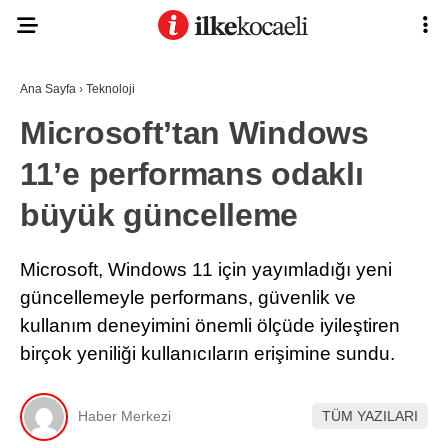
24.4
°
KOCAELI
Ana Sayfa
›
Teknoloji
Microsoft’tan Windows
11’e performans odaklı
ASAYIŞ
büyük güncelleme
GÜNDEM
EKONOMI
Microsoft, Windows 11 için yayımladığı yeni
POLITIKA
güncellemeyle performans, güvenlik ve
Ana Sayfa
Anasayfa
kullanım deneyimini önemli ölçüde iyileştiren
DÜNYA
Gizlilik Politikası
birçok yeniliği kullanıcıların erişimine sundu.
Gizlilik Politikası
SPOR
Hava Durumu
Hesabım
MAGAZIN
Haber Merkezi
TÜM YAZILARI
İletişim
Kişisel Verilerin Korunması
SAĞLIK