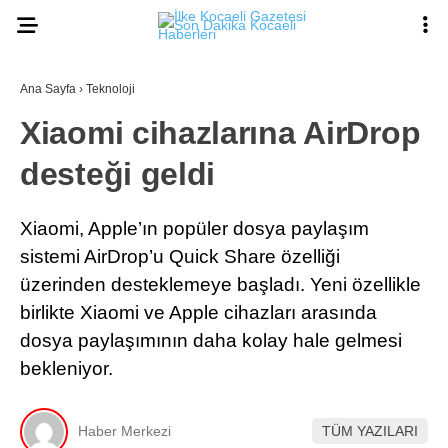
22.8
°
KOCAELI
Ana Sayfa
›
Teknoloji
Xiaomi cihazlarına AirDrop
desteği geldi
ASAYIŞ
GÜNDEM
Xiaomi, Apple’ın popüler dosya paylaşım
EKONOMI
sistemi AirDrop’u Quick Share özelliği
üzerinden desteklemeye başladı. Yeni özellikle
POLITIKA
Ana Sayfa
birlikte Xiaomi ve Apple cihazları arasında
Anasayfa
DÜNYA
dosya paylaşımının daha kolay hale gelmesi
Gizlilik Politikası
Gizlilik Politikası
SPOR
bekleniyor.
Hava Durumu
Hesabım
MAGAZIN
İletişim
Haber Merkezi
TÜM YAZILARI
Kişisel Verilerin Korunması
SAĞLIK