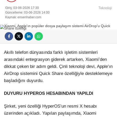
Künye
Giriş: 03-06-2026 17:30
Teknoloji
EĞITIM
Namaz Vakitleri
Güncelleme: 03-06-2026 14:00
Nöbetçi Eczaneler
Kaynak: ensenhaber.com
TEKNOLOJI
Puan Durumları
Şifremi Unuttum
KÖŞE YAZILARI
Şifremi Yenile
Son Dakika
VIDEO GALERI
Üye Giriş
Üye Kayıt
RÖPORTAJ
Akıllı telefon dünyasında farklı işletim sistemleri
Üye Onay
arasındaki entegrasyon giderek artarken, Xiaomi’den
Yayınlar
RESMI İLANLAR
Yazarlar
dikkat çeken bir adım geldi. Çinli teknoloji devi, Apple’ın
Yazı Düzenle
AirDrop sistemini Quick Share özelliğiyle desteklemeye
Yazı Gönder
başladığını duyurdu.
Yazılarım
Yorumlarım
DUYURU HYPEROS HESABINDAN YAPILDI
Şirket, yeni özelliği HyperOS’un resmi X hesabı
üzerinden açıkladı. Yapılan paylaşımda, Xiaomi