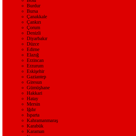
Bolu
Burdur
Bursa
Çanakkale
Çankırı
Çorum
Denizli
Diyarbakır
Düzce
Edirne
Elazığ
Erzincan
Erzurum
Eskişehir
Gaziantep
Giresun
Gümüşhane
Hakkari
Hatay
Mersin
Iğdır
Isparta
Kahramanmaraş
Karabük
Karaman