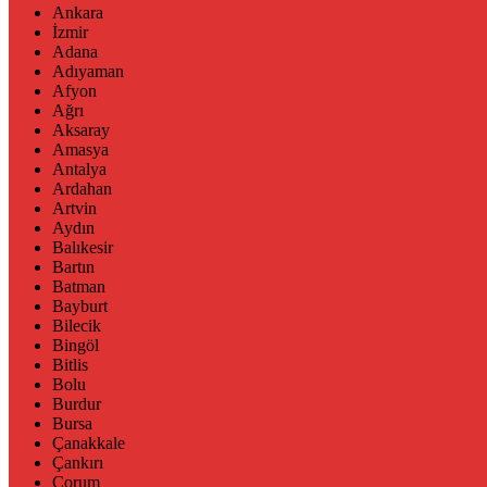
Ankara
İzmir
Adana
Adıyaman
Afyon
Ağrı
Aksaray
Amasya
Antalya
Ardahan
Artvin
Aydın
Balıkesir
Bartın
Batman
Bayburt
Bilecik
Bingöl
Bitlis
Bolu
Burdur
Bursa
Çanakkale
Çankırı
Çorum