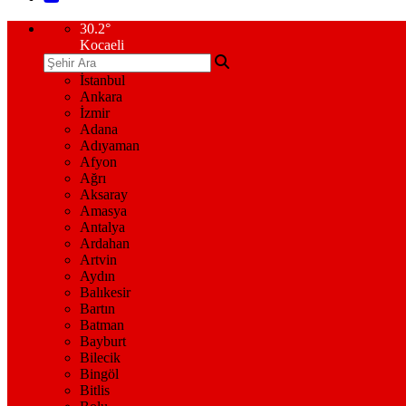
30.2
°
Kocaeli
İstanbul
Ankara
İzmir
Adana
Adıyaman
Afyon
Ağrı
Aksaray
Amasya
Antalya
Ardahan
Artvin
Aydın
Balıkesir
Bartın
Batman
Bayburt
Bilecik
Bingöl
Bitlis