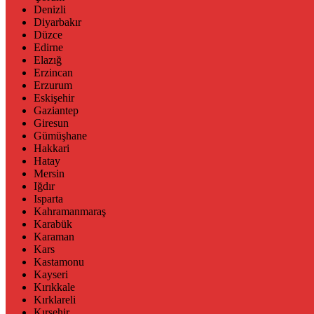
Denizli
Diyarbakır
Düzce
Edirne
Elazığ
Erzincan
Erzurum
Eskişehir
Gaziantep
Giresun
Gümüşhane
Hakkari
Hatay
Mersin
Iğdır
Isparta
Kahramanmaraş
Karabük
Karaman
Kars
Kastamonu
Kayseri
Kırıkkale
Kırklareli
Kırşehir