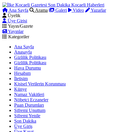
Ana Sayfa
Arama
Galeri
Video
Yazarlar
Üyelik
Üye Girişi
Yayın/Gazete
Yayınlar
Kategoriler
Ana Sayfa
Anasayfa
Gizlilik Politikası
Gizlilik Politikası
Hava Durumu
Hesabım
İletişim
Kişisel Verilerin Korunması
Künye
Namaz Vakitleri
Nöbetçi Eczaneler
Puan Durumları
Şifremi Unuttum
Şifremi Yenile
Son Dakika
Üye Giriş
Üye Kayıt