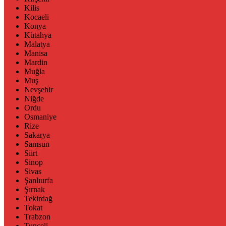
Kilis
Kocaeli
Konya
Kütahya
Malatya
Manisa
Mardin
Muğla
Muş
Nevşehir
Niğde
Ordu
Osmaniye
Rize
Sakarya
Samsun
Siirt
Sinop
Sivas
Şanlıurfa
Şırnak
Tekirdağ
Tokat
Trabzon
Tunceli