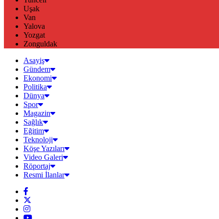
Uşak
Van
Yalova
Yozgat
Zonguldak
Asayiş
Gündem
Ekonomi
Politika
Dünya
Spor
Magazin
Sağlık
Eğitim
Teknoloji
Köşe Yazıları
Video Galeri
Röportaj
Resmi İlanlar