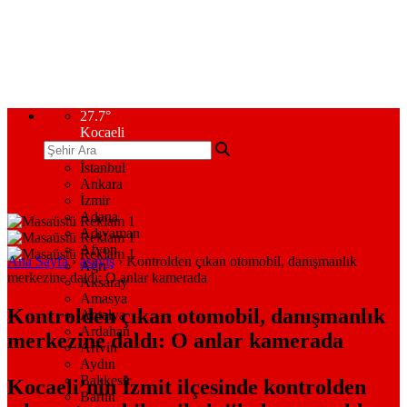
27.7
°
Kocaeli
İstanbul
Ankara
İzmir
Adana
Adıyaman
Afyon
Ana Sayfa
›
asayiş
›
Kontrolden çıkan otomobil, danışmanlık
Ağrı
merkezine daldı: O anlar kamerada
Aksaray
Amasya
Kontrolden çıkan otomobil, danışmanlık
Antalya
Ardahan
merkezine daldı: O anlar kamerada
Artvin
Aydın
Balıkesir
Kocaeli’nin İzmit ilçesinde kontrolden
Bartın