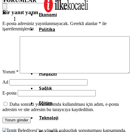
YORUMLAR
Bir yanıt yazın
Ekonomi
E-posta adresiniz yayınlanmayacak.
Gerekli alanlar
*
ile
Politika
işaretlenmişlerdir
Dünya
Spor
Yorum
*
Magazin
Ad
Sağlık
E-posta
Eğitim
Daha sonraki yorumlarımda kullanılması için adım, e-posta
adresim ve site adresim bu tarayıcıya kaydedilsin.
Teknoloji