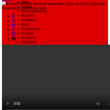
Iğdır
Isparta
Kahramanmaraş
Karabük
Karaman
Kars
Kastamonu
Kayseri
Kırıkkale
Kırklareli
Kırşehir
Kilis
Kocaeli
Konya
Kütahya
Malatya
Manisa
Mardin
Muğla
Muş
Nevşehir
Niğde
Ordu
Osmaniye
Rize