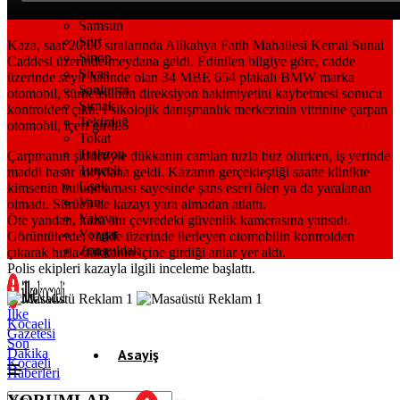
Sakarya
Samsun
Siirt
Kaza, saat 20.00 sıralarında Alikahya Fatih Mahallesi Kemal Sunal
Sinop
Caddesi üzerinde meydana geldi. Edinilen bilgiye göre, cadde
Sivas
üzerinde seyir halinde olan 34 MBE 654 plakalı BMW marka
Şanlıurfa
otomobil, sürücüsünün direksiyon hakimiyetini kaybetmesi sonucu
Şırnak
kontrolden çıktı. Psikolojik danışmanlık merkezinin vitrinine çarpan
Tekirdağ
otomobil, içeri girdi.
Tokat
Trabzon
Çarpmanın şiddetiyle dükkanın camları tuzla buz olurken, iş yerinde
Tunceli
maddi hasar meydana geldi. Kazanın gerçekleştiği saatte klinikte
Uşak
kimsenin bulunmaması sayesinde şans eseri ölen ya da yaralanan
Van
olmadı. Sürücü de kazayı yara almadan atlattı.
Yalova
Öte yandan, kaza anı çevredeki güvenlik kamerasına yansıdı.
Yozgat
Görüntülerde, cadde üzerinde ilerleyen otomobilin kontrolden
Zonguldak
çıkarak hızla dükkanın içine girdiği anlar yer aldı.
Polis ekipleri kazayla ilgili inceleme başlattı.
İlke
Kocaeli
Gazetesi
Son
Dakika
Asayiş
Kocaeli
Haberleri
Gündem