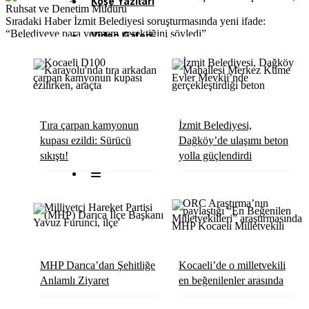
Köşe Yazıları
Sıradaki Haber
İzmit Belediyesi soruşturmasında yeni ifade:
“Belediyeye para vermem gerektiğini söyledi”
Video Galeri
Röportaj
Resmi İlanlar
Tıra çarpan kamyonun
İzmit Belediyesi,
kupası ezildi: Sürücü
Dağköy’de ulaşımı beton
sıkıştı!
yolla güçlendirdi
MHP Darıca’dan Şehitliğe
Kocaeli’de o milletvekili
Anlamlı Ziyaret
en beğenilenler arasında