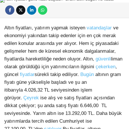
Altın fiyatları, yatırım yapmak isteyen
vatandaşlar
ve
ekonomiyi yakından takip edenler için en çok merak
edilen konular arasında yer alıyor. Hem iç piyasadaki
gelişmeler hem de küresel ekonomik dalgalanmalar,
fiyatlarda hareketliliğe neden oluyor. Altın,
güvenli
liman
olarak görüldüğü için yatırımcıların ilgisini
çekerken
,
güncel
fiyatlar
sürekli takip ediliyor.
Bugün
altının gram
fiyatı güne yükselişle başladı ve şu an
itibarıyla 4.026,32 TL seviyesinden işlem
görüyor.
Çeyrek
ise alış ve satış fiyatları açısından
dikkat çekiyor; şu anda satış fiyatı 6.646,00 TL
seviyesinde. Yarım altın ise 13.292,00 TL. Daha büyük
yatırımlarda tercih edilen Cumhuriyet ise
27.100,00 TL‘den
satılıyor.
Bu fiyatlar, altının