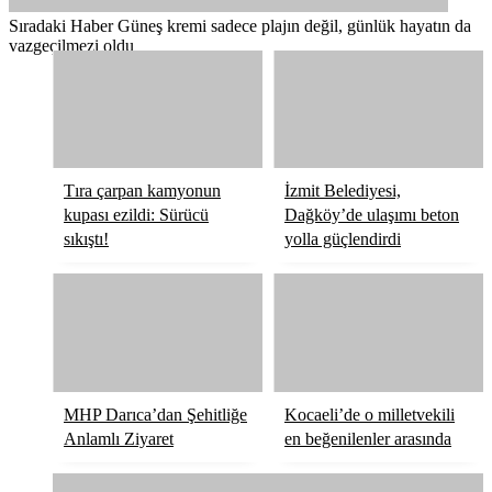
Sıradaki Haber
Güneş kremi sadece plajın değil, günlük hayatın da
vazgeçilmezi oldu
Tıra çarpan kamyonun
İzmit Belediyesi,
kupası ezildi: Sürücü
Dağköy’de ulaşımı beton
sıkıştı!
yolla güçlendirdi
MHP Darıca’dan Şehitliğe
Kocaeli’de o milletvekili
Anlamlı Ziyaret
en beğenilenler arasında