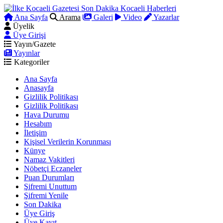
Ana Sayfa
Arama
Galeri
Video
Yazarlar
Üyelik
Üye Girişi
Yayın/Gazete
Yayınlar
Kategoriler
Ana Sayfa
Anasayfa
Gizlilik Politikası
Gizlilik Politikası
Hava Durumu
Hesabım
İletişim
Kişisel Verilerin Korunması
Künye
Namaz Vakitleri
Nöbetçi Eczaneler
Puan Durumları
Şifremi Unuttum
Şifremi Yenile
Son Dakika
Üye Giriş
Üye Kayıt