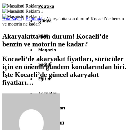
Politika
Ana Sayfa
›
Ekonomi
›
Akaryakıtta son durum! Kocaeli’de benzin
Dünya
ve motorin ne kadar?
Spor
Akaryakıtta son durum! Kocaeli’de
benzin ve motorin ne kadar?
Magazin
Kocaeli’de akaryakıt fiyatları, sürücüler
Sağlık
için en önemli gündem konularından biri.
İşte Kocaeli’de güncel akaryakıt
Eğitim
fiyatları…
Teknoloji
Köşe Yazıları
Video Galeri