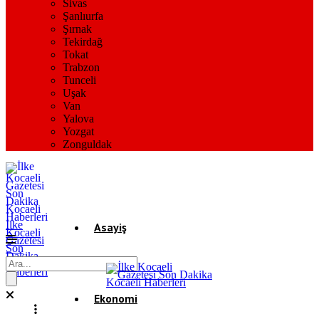
Sivas
Şanlıurfa
Şırnak
Tekirdağ
Tokat
Trabzon
Tunceli
Uşak
Van
Yalova
Yozgat
Zonguldak
İlke
Asayiş
Kocaeli
Gazetesi
Son
Dakika
Gündem
Kocaeli
Haberleri
Ekonomi