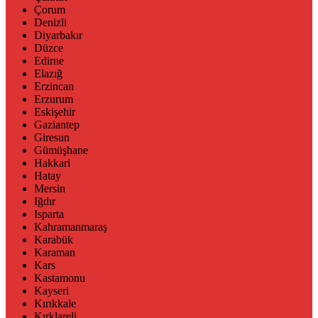
Çorum
Denizli
Diyarbakır
Düzce
Edirne
Elazığ
Erzincan
Erzurum
Eskişehir
Gaziantep
Giresun
Gümüşhane
Hakkari
Hatay
Mersin
Iğdır
Isparta
Kahramanmaraş
Karabük
Karaman
Kars
Kastamonu
Kayseri
Kırıkkale
Kırklareli