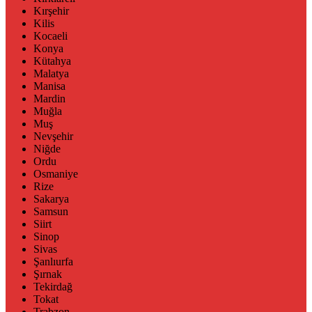
Kırşehir
Kilis
Kocaeli
Konya
Kütahya
Malatya
Manisa
Mardin
Muğla
Muş
Nevşehir
Niğde
Ordu
Osmaniye
Rize
Sakarya
Samsun
Siirt
Sinop
Sivas
Şanlıurfa
Şırnak
Tekirdağ
Tokat
Trabzon