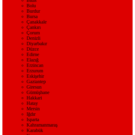
Bitlis
Bolu
Burdur
Bursa
Çanakkale
Çankırı
Çorum
Denizli
Diyarbakır
Düzce
Edirne
Elazığ
Erzincan
Erzurum
Eskişehir
Gaziantep
Giresun
Gümüşhane
Hakkari
Hatay
Mersin
Iğdır
Isparta
Kahramanmaraş
Karabük