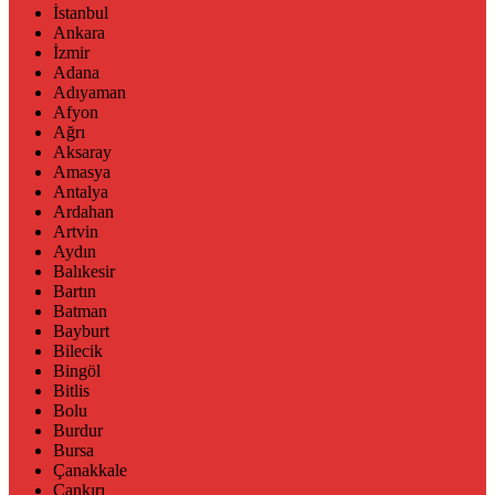
İstanbul
Ankara
İzmir
Adana
Adıyaman
Afyon
Ağrı
Aksaray
Amasya
Antalya
Ardahan
Artvin
Aydın
Balıkesir
Bartın
Batman
Bayburt
Bilecik
Bingöl
Bitlis
Bolu
Burdur
Bursa
Çanakkale
Çankırı