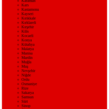
Karaman
Kars
Kastamonu
Kayseri
Kırıkkale
Kırklareli
Kırşehir
Kilis
Kocaeli
Konya
Kütahya
Malatya
Manisa
Mardin
Muğla
Muş
Nevşehir
Niğde
Ordu
Osmaniye
Rize
Sakarya
Samsun
Siirt
Sinop