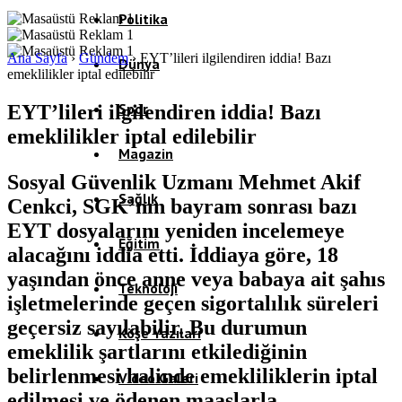
Politika
Ana Sayfa
›
Gündem
›
EYT’lileri ilgilendiren iddia! Bazı
Dünya
emeklilikler iptal edilebilir
Spor
EYT’lileri ilgilendiren iddia! Bazı
emeklilikler iptal edilebilir
Magazin
Sosyal Güvenlik Uzmanı Mehmet Akif
Sağlık
Cenkci, SGK’nın bayram sonrası bazı
EYT dosyalarını yeniden incelemeye
Eğitim
alacağını iddia etti. İddiaya göre, 18
yaşından önce anne veya babaya ait şahıs
Teknoloji
işletmelerinde geçen sigortalılık süreleri
geçersiz sayılabilir. Bu durumun
Köşe Yazıları
emeklilik şartlarını etkilediğinin
belirlenmesi halinde emekliliklerin iptal
Video Galeri
edilmesi ve ödenen maaşlarla