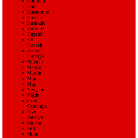
Karaman
Kars
Kastamonu
Kayseri
Kırıkkale
Kırklareli
Kırşehir
Kilis
Kocaeli
Konya
Kütahya
Malatya
Manisa
Mardin
Muğla
Muş
Nevşehir
Niğde
Ordu
Osmaniye
Rize
Sakarya
Samsun
Siirt
Sinop