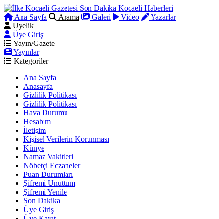
Ana Sayfa
Arama
Galeri
Video
Yazarlar
Üyelik
Üye Girişi
Yayın/Gazete
Yayınlar
Kategoriler
Ana Sayfa
Anasayfa
Gizlilik Politikası
Gizlilik Politikası
Hava Durumu
Hesabım
İletişim
Kişisel Verilerin Korunması
Künye
Namaz Vakitleri
Nöbetçi Eczaneler
Puan Durumları
Şifremi Unuttum
Şifremi Yenile
Son Dakika
Üye Giriş
Üye Kayıt