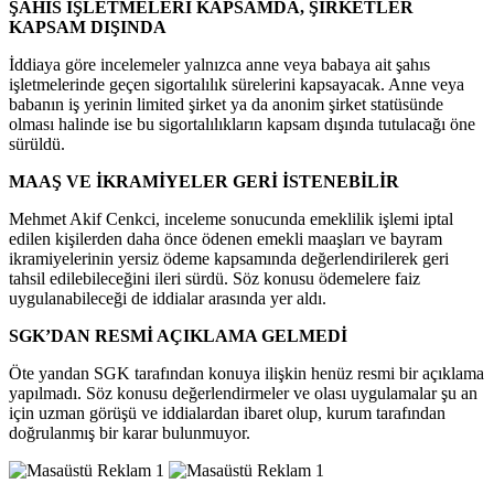
ŞAHIS İŞLETMELERİ KAPSAMDA, ŞİRKETLER
KAPSAM DIŞINDA
İddiaya göre incelemeler yalnızca anne veya babaya ait şahıs
işletmelerinde geçen sigortalılık sürelerini kapsayacak. Anne veya
babanın iş yerinin limited şirket ya da anonim şirket statüsünde
olması halinde ise bu sigortalılıkların kapsam dışında tutulacağı öne
sürüldü.
MAAŞ VE İKRAMİYELER GERİ İSTENEBİLİR
Mehmet Akif Cenkci, inceleme sonucunda emeklilik işlemi iptal
edilen kişilerden daha önce ödenen emekli maaşları ve bayram
ikramiyelerinin yersiz ödeme kapsamında değerlendirilerek geri
tahsil edilebileceğini ileri sürdü. Söz konusu ödemelere faiz
uygulanabileceği de iddialar arasında yer aldı.
SGK’DAN RESMİ AÇIKLAMA GELMEDİ
Öte yandan SGK tarafından konuya ilişkin henüz resmi bir açıklama
yapılmadı. Söz konusu değerlendirmeler ve olası uygulamalar şu an
için uzman görüşü ve iddialardan ibaret olup, kurum tarafından
doğrulanmış bir karar bulunmuyor.