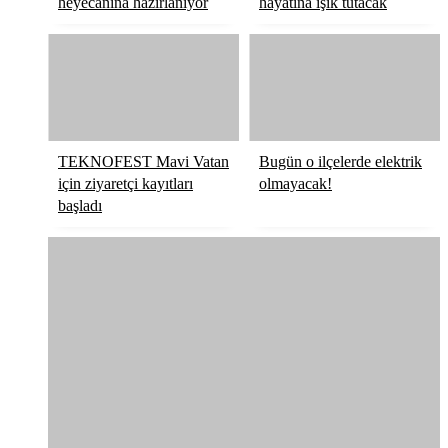
heyecanına hazırlanıyor
hayatına ışık tutacak
TEKNOFEST Mavi Vatan
Bugün o ilçelerde elektrik
için ziyaretçi kayıtları
olmayacak!
başladı