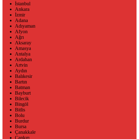
İstanbul
Ankara
İzmir
Adana
Adıyaman
Afyon
Ağrı
Aksaray
Amasya
Antalya
Ardahan
Artvin
Aydın
Balıkesir
Bartın
Batman
Bayburt
Bilecik
Bingöl
Bitlis
Bolu
Burdur
Bursa
Çanakkale
Çankırı