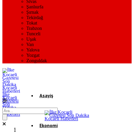
Sivas
Şanlıurfa
Şırnak
Tekirdağ
Tokat
Trabzon
Tunceli
Uşak
Van
Yalova
Yozgat
Zonguldak
İlke
Asayiş
Kocaeli
Gazetesi
Son
Dakika
Gündem
Kocaeli
Haberleri
Ekonomi