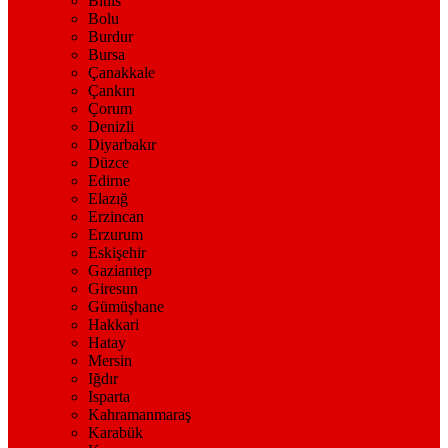
Bitlis
Bolu
Burdur
Bursa
Çanakkale
Çankırı
Çorum
Denizli
Diyarbakır
Düzce
Edirne
Elazığ
Erzincan
Erzurum
Eskişehir
Gaziantep
Giresun
Gümüşhane
Hakkari
Hatay
Mersin
Iğdır
Isparta
Kahramanmaraş
Karabük