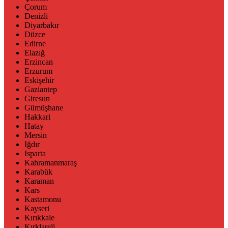
Çorum
Denizli
Diyarbakır
Düzce
Edirne
Elazığ
Erzincan
Erzurum
Eskişehir
Gaziantep
Giresun
Gümüşhane
Hakkari
Hatay
Mersin
Iğdır
Isparta
Kahramanmaraş
Karabük
Karaman
Kars
Kastamonu
Kayseri
Kırıkkale
Kırklareli