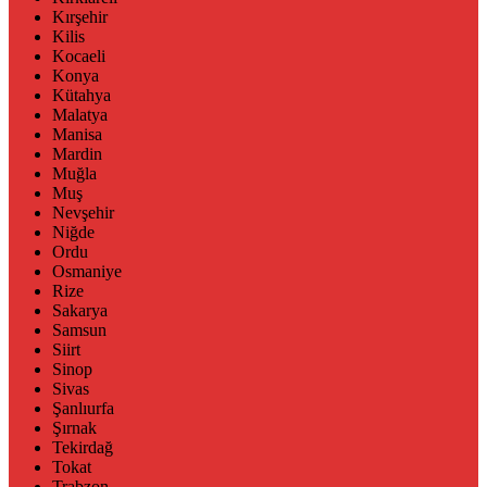
Kırşehir
Kilis
Kocaeli
Konya
Kütahya
Malatya
Manisa
Mardin
Muğla
Muş
Nevşehir
Niğde
Ordu
Osmaniye
Rize
Sakarya
Samsun
Siirt
Sinop
Sivas
Şanlıurfa
Şırnak
Tekirdağ
Tokat
Trabzon