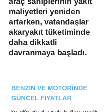
araç sahiplerinin yakıt
maliyetleri yeniden
artarken, vatandaşlar
akaryakıt tüketiminde
daha dikkatli
davranmaya başladı.
BENZİN VE MOTORİNDE
GÜNCEL FİYATLAR
Kocaeli’de güncel akaryakıt fiyatları şu şekilde: