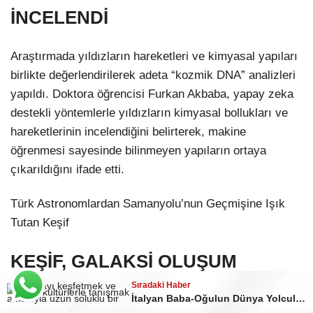
İNCELENDİ
Araştırmada yıldızların hareketleri ve kimyasal yapıları
birlikte değerlendirilerek adeta “kozmik DNA” analizleri
yapıldı. Doktora öğrencisi Furkan Akbaba, yapay zeka
destekli yöntemlerle yıldızların kimyasal bollukları ve
hareketlerinin incelendiğini belirterek, makine
öğrenmesi sayesinde bilinmeyen yapıların ortaya
çıkarıldığını ifade etti.
Türk Astronomlardan Samanyolu’nun Geçmişine Işık
Tutan Keşif
KEŞİF, GALAKSİ OLUŞUM
ARAŞTIRMALARINA KATKI
Sıradaki Haber
İtalyan Baba-Oğulun Dünya Yolculuğunda Samsun Durağı: Leonardo İlk Yelken Deneyimini Yaşadı