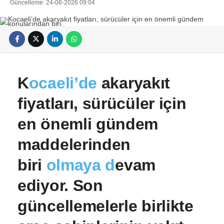
Güncelleme: 24-06-2026 09:04
K
ocaeli’de
akaryakıt
fiyatları, sürücüler için
en önemli gündem
maddelerinden
biri
olmaya d
evam
ediyor. Son
güncellemelerle birlikte