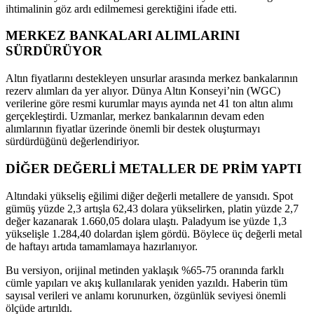
ihtimalinin göz ardı edilmemesi gerektiğini ifade etti.
MERKEZ BANKALARI ALIMLARINI
SÜRDÜRÜYOR
Altın fiyatlarını destekleyen unsurlar arasında merkez bankalarının
rezerv alımları da yer alıyor. Dünya Altın Konseyi’nin (WGC)
verilerine göre resmi kurumlar mayıs ayında net 41 ton altın alımı
gerçekleştirdi. Uzmanlar, merkez bankalarının devam eden
alımlarının fiyatlar üzerinde önemli bir destek oluşturmayı
sürdürdüğünü değerlendiriyor.
DİĞER DEĞERLİ METALLER DE PRİM YAPTI
Altındaki yükseliş eğilimi diğer değerli metallere de yansıdı. Spot
gümüş yüzde 2,3 artışla 62,43 dolara yükselirken, platin yüzde 2,7
değer kazanarak 1.660,05 dolara ulaştı. Paladyum ise yüzde 1,3
yükselişle 1.284,40 dolardan işlem gördü. Böylece üç değerli metal
de haftayı artıda tamamlamaya hazırlanıyor.
Bu versiyon, orijinal metinden yaklaşık %65-75 oranında farklı
cümle yapıları ve akış kullanılarak yeniden yazıldı. Haberin tüm
sayısal verileri ve anlamı korunurken, özgünlük seviyesi önemli
ölçüde artırıldı.