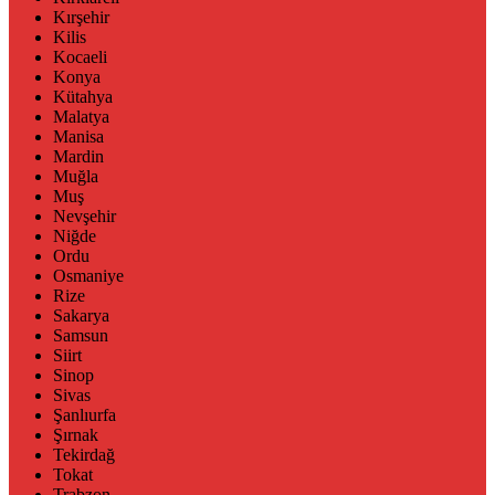
Kırşehir
Kilis
Kocaeli
Konya
Kütahya
Malatya
Manisa
Mardin
Muğla
Muş
Nevşehir
Niğde
Ordu
Osmaniye
Rize
Sakarya
Samsun
Siirt
Sinop
Sivas
Şanlıurfa
Şırnak
Tekirdağ
Tokat
Trabzon