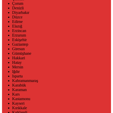
Çorum
Denizli
Diyarbakır
Düzce
Edirne
Elazığ
Erzincan
Erzurum
Eskişehir
Gaziantep
Giresun
Gümüşhane
Hakkari
Hatay
Mersin
Iğdır
Isparta
Kahramanmaraş
Karabük
Karaman
Kars
Kastamonu
Kayseri
Kırıkkale
Kırklareli