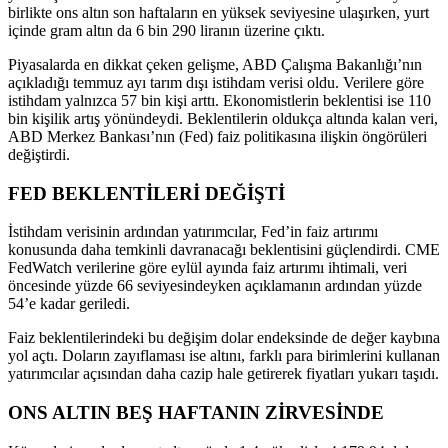
birlikte ons altın son haftaların en yüksek seviyesine ulaşırken, yurt
içinde gram altın da 6 bin 290 liranın üzerine çıktı.
Piyasalarda en dikkat çeken gelişme, ABD Çalışma Bakanlığı’nın
açıkladığı temmuz ayı tarım dışı istihdam verisi oldu. Verilere göre
istihdam yalnızca 57 bin kişi arttı. Ekonomistlerin beklentisi ise 110
bin kişilik artış yönündeydi. Beklentilerin oldukça altında kalan veri,
ABD Merkez Bankası’nın (Fed) faiz politikasına ilişkin öngörüleri
değiştirdi.
FED BEKLENTİLERİ DEĞİŞTİ
İstihdam verisinin ardından yatırımcılar, Fed’in faiz artırımı
konusunda daha temkinli davranacağı beklentisini güçlendirdi. CME
FedWatch verilerine göre eylül ayında faiz artırımı ihtimali, veri
öncesinde yüzde 66 seviyesindeyken açıklamanın ardından yüzde
54’e kadar geriledi.
Faiz beklentilerindeki bu değişim dolar endeksinde de değer kaybına
yol açtı. Doların zayıflaması ise altını, farklı para birimlerini kullanan
yatırımcılar açısından daha cazip hale getirerek fiyatları yukarı taşıdı.
ONS ALTIN BEŞ HAFTANIN ZİRVESİNDE