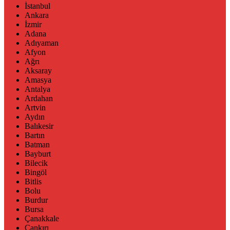
İstanbul
Ankara
İzmir
Adana
Adıyaman
Afyon
Ağrı
Aksaray
Amasya
Antalya
Ardahan
Artvin
Aydın
Balıkesir
Bartın
Batman
Bayburt
Bilecik
Bingöl
Bitlis
Bolu
Burdur
Bursa
Çanakkale
Çankırı