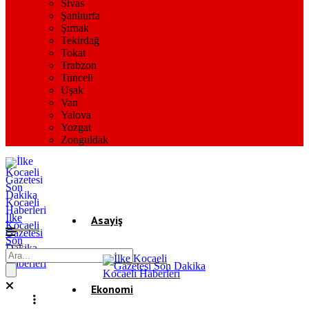
Sivas
Şanlıurfa
Şırnak
Tekirdağ
Tokat
Trabzon
Tunceli
Uşak
Van
Yalova
Yozgat
Zonguldak
İlke
Asayiş
Kocaeli
Gazetesi
Son
Dakika
Gündem
Kocaeli
Haberleri
Ekonomi