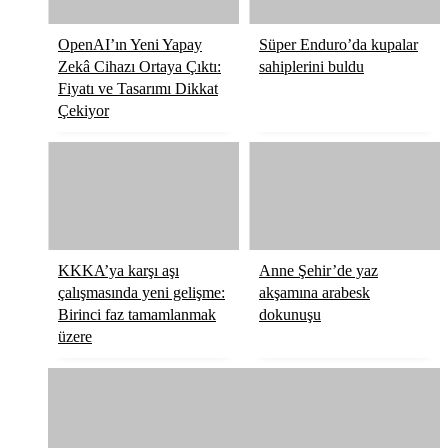
OpenAI’ın Yeni Yapay
Süper Enduro’da kupalar
Zekâ Cihazı Ortaya Çıktı:
sahiplerini buldu
Fiyatı ve Tasarımı Dikkat
Çekiyor
KKKA’ya karşı aşı
Anne Şehir’de yaz
çalışmasında yeni gelişme:
akşamına arabesk
Birinci faz tamamlanmak
dokunuşu
üzere