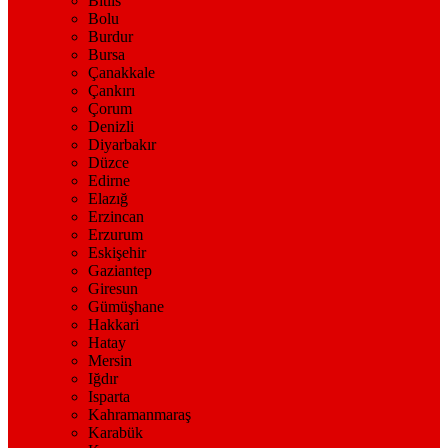
Bitlis
Bolu
Burdur
Bursa
Çanakkale
Çankırı
Çorum
Denizli
Diyarbakır
Düzce
Edirne
Elazığ
Erzincan
Erzurum
Eskişehir
Gaziantep
Giresun
Gümüşhane
Hakkari
Hatay
Mersin
Iğdır
Isparta
Kahramanmaraş
Karabük