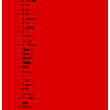
Karaman
Kars
Kastamonu
Kayseri
Kırıkkale
Kırklareli
Kırşehir
Kilis
Kocaeli
Konya
Kütahya
Malatya
Manisa
Mardin
Muğla
Muş
Nevşehir
Niğde
Ordu
Osmaniye
Rize
Sakarya
Samsun
Siirt
Sinop