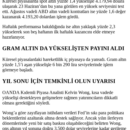
Küresel piyasalarda spot altın yüzde 1,4 yükselişle 4.179,94 dolara
ulaşarak 23 Haziran’dan bu yana görülen en yüksek seviyesini test
etti. Ağustos vadeli ABD altın vadeli kontratları ise yüzde 1,6 değer
kazanarak 4.193,20 dolardan işlem gördü.
Haftalık performansa bakıldığında ise altın yaklaşık yüzde 2,3
yükselerek son beş haftanın ilk haftalık kazancını elde etmeye
hazırlanıyor.
GRAM ALTIN DA YÜKSELİŞTEN PAYINI ALDI
Küresel piyasalardaki hareketlilik iç piyasaya da yansıdı. Gram altın
yüzde 1,5’i aşan yükselişle 6 bin 290 lira seviyelerinde işlem
görmeye başladı.
YIL SONU İÇİN TEMKİNLİ OLUN UYARISI
OANDA Kıdemli Piyasa Analisti Kelvin Wong, kısa vadede
yükselişi destekleyen gelişmelere rağmen yatırımcıların dikkatli
olması gerektiğini söyledi.
Wong’a göre zayıflayan istihdam verileri Fed’in sıkı para politikası
beklentilerini azaltarak altına destek sağlıyor. Ancak yılın ilerleyen
dönemlerinde yeni bir satış baskısı oluşabileceğini belirten Wong,
ons altının yıl sonuna doğru 3.500 dolar seviyelerine kadar gerileme