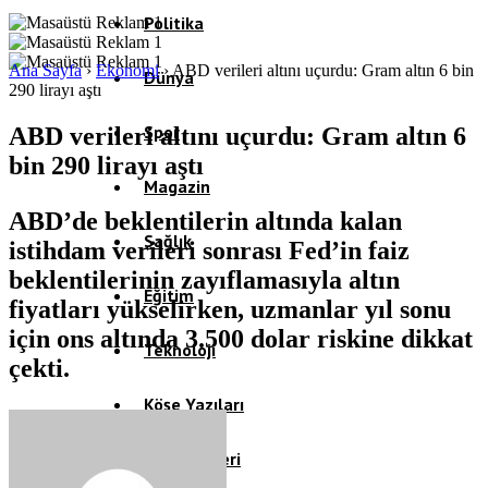
Politika
Ana Sayfa
›
Ekonomi
›
ABD verileri altını uçurdu: Gram altın 6 bin
Dünya
290 lirayı aştı
Spor
ABD verileri altını uçurdu: Gram altın 6
bin 290 lirayı aştı
Magazin
ABD’de beklentilerin altında kalan
Sağlık
istihdam verileri sonrası Fed’in faiz
beklentilerinin zayıflamasıyla altın
Eğitim
fiyatları yükselirken, uzmanlar yıl sonu
için ons altında 3.500 dolar riskine dikkat
Teknoloji
çekti.
Köşe Yazıları
Video Galeri