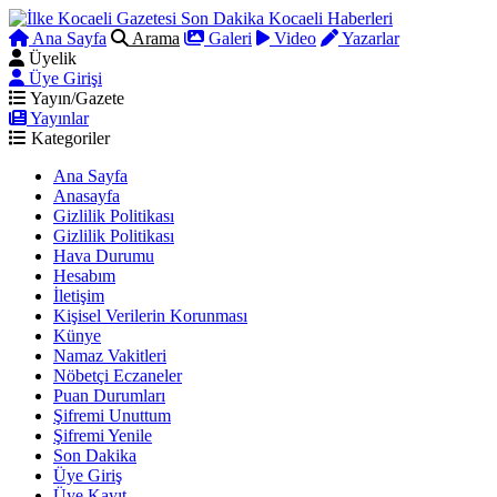
Ana Sayfa
Arama
Galeri
Video
Yazarlar
Üyelik
Üye Girişi
Yayın/Gazete
Yayınlar
Kategoriler
Ana Sayfa
Anasayfa
Gizlilik Politikası
Gizlilik Politikası
Hava Durumu
Hesabım
İletişim
Kişisel Verilerin Korunması
Künye
Namaz Vakitleri
Nöbetçi Eczaneler
Puan Durumları
Şifremi Unuttum
Şifremi Yenile
Son Dakika
Üye Giriş
Üye Kayıt