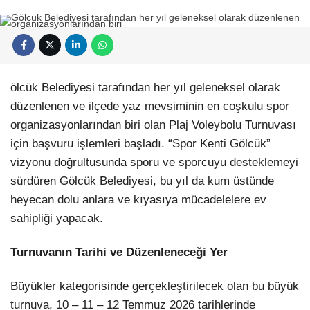
ölcük Belediyesi tarafından her yıl geleneksel olarak
düzenlenen ve ilçede yaz mevsiminin en coşkulu spor
organizasyonlarından biri olan Plaj Voleybolu Turnuvası
için başvuru işlemleri başladı. “Spor Kenti Gölcük”
vizyonu doğrultusunda sporu ve sporcuyu desteklemeyi
sürdüren Gölcük Belediyesi, bu yıl da kum üstünde
heyecan dolu anlara ve kıyasıya mücadelelere ev
sahipliği yapacak.
Turnuvanın Tarihi ve Düzenleneceği Yer
Büyükler kategorisinde gerçekleştirilecek olan bu büyük
turnuva, 10 – 11 – 12 Temmuz 2026 tarihlerinde