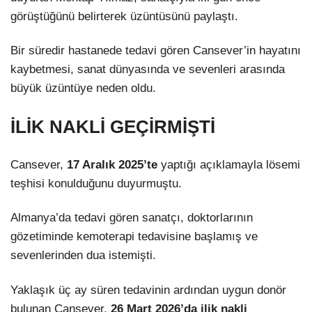
görüştüğünü belirterek üzüntüsünü paylaştı.
Bir süredir hastanede tedavi gören Cansever’in hayatını
kaybetmesi, sanat dünyasında ve sevenleri arasında
büyük üzüntüye neden oldu.
İLİK NAKLİ GEÇİRMİŞTİ
Cansever,
17 Aralık 2025’te
yaptığı açıklamayla lösemi
teşhisi konulduğunu duyurmuştu.
Almanya’da tedavi gören sanatçı, doktorlarının
gözetiminde kemoterapi tedavisine başlamış ve
sevenlerinden dua istemişti.
Yaklaşık üç ay süren tedavinin ardından uygun donör
bulunan Cansever,
26 Mart 2026’da ilik nakli