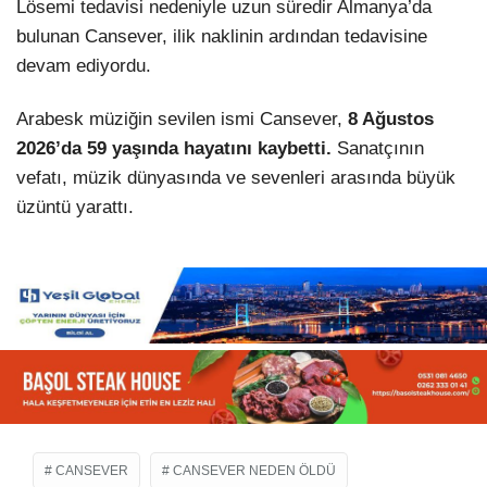
Lösemi tedavisi nedeniyle uzun süredir Almanya’da
bulunan Cansever, ilik naklinin ardından tedavisine
devam ediyordu.
Arabesk müziğin sevilen ismi Cansever,
8 Ağustos
2026’da 59 yaşında hayatını kaybetti.
Sanatçının
vefatı, müzik dünyasında ve sevenleri arasında büyük
üzüntü yarattı.
CANSEVER
CANSEVER NEDEN ÖLDÜ