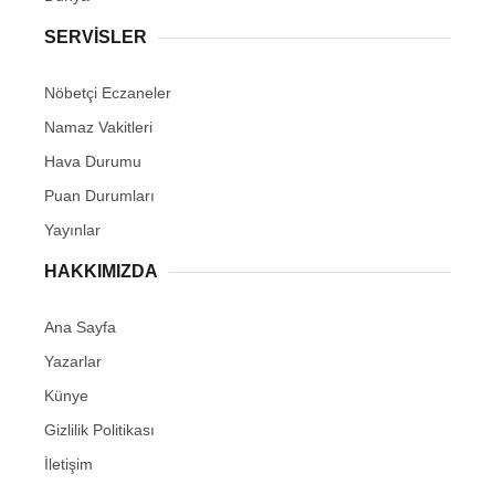
SERVİSLER
Nöbetçi Eczaneler
Namaz Vakitleri
Hava Durumu
Puan Durumları
Yayınlar
HAKKIMIZDA
Ana Sayfa
Yazarlar
Künye
Gizlilik Politikası
İletişim