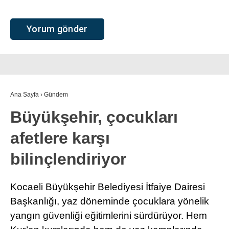
Ana Sayfa
›
Gündem
Büyükşehir, çocukları
afetlere karşı
bilinçlendiriyor
Kocaeli Büyükşehir Belediyesi İtfaiye Dairesi
Başkanlığı, yaz döneminde çocuklara yönelik
yangın güvenliği eğitimlerini sürdürüyor. Hem