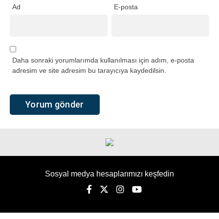
Ad
E-posta
Daha sonraki yorumlarımda kullanılması için adım, e-posta
adresim ve site adresim bu tarayıcıya kaydedilsin.
Sosyal medya hesaplarımızı keşfedin