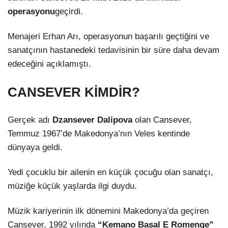
operasyonu
geçirdi.
Menajeri Erhan Arı, operasyonun başarılı geçtiğini ve
sanatçının hastanedeki tedavisinin bir süre daha devam
edeceğini açıklamıştı.
CANSEVER KİMDİR?
Gerçek adı
Dzansever Dalipova
olan Cansever,
Temmuz 1967’de Makedonya’nın Veles kentinde
dünyaya geldi.
Yedi çocuklu bir ailenin en küçük çocuğu olan sanatçı,
müziğe küçük yaşlarda ilgi duydu.
Müzik kariyerinin ilk dönemini Makedonya’da geçiren
Cansever, 1992 yılında
“Kemano Başal E Romenge”