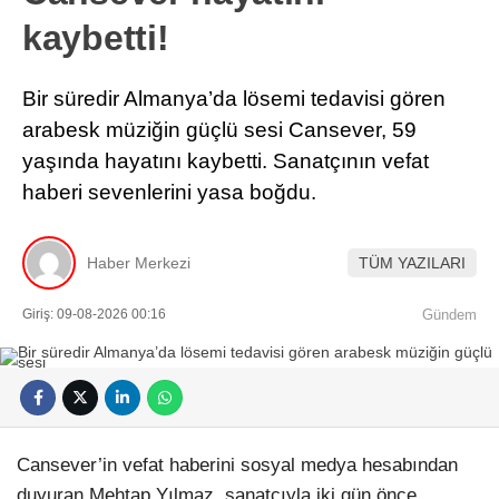
kaybetti!
Bir süredir Almanya’da lösemi tedavisi gören
arabesk müziğin güçlü sesi Cansever, 59
yaşında hayatını kaybetti. Sanatçının vefat
haberi sevenlerini yasa boğdu.
Haber Merkezi
TÜM YAZILARI
Giriş: 09-08-2026 00:16
Gündem
Cansever’in vefat haberini sosyal medya hesabından
duyuran Mehtap Yılmaz, sanatçıyla iki gün önce