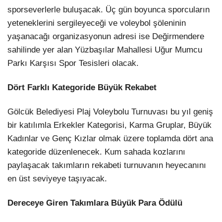
sporseverlerle buluşacak. Üç gün boyunca sporcuların
yeteneklerini sergileyeceği ve voleybol şöleninin
yaşanacağı organizasyonun adresi ise Değirmendere
sahilinde yer alan Yüzbaşılar Mahallesi Uğur Mumcu
Parkı Karşısı Spor Tesisleri olacak.
Dört Farklı Kategoride Büyük Rekabet
Gölcük Belediyesi Plaj Voleybolu Turnuvası bu yıl geniş
bir katılımla Erkekler Kategorisi, Karma Gruplar, Büyük
Kadınlar ve Genç Kızlar olmak üzere toplamda dört ana
kategoride düzenlenecek. Kum sahada kozlarını
paylaşacak takımların rekabeti turnuvanın heyecanını
en üst seviyeye taşıyacak.
Dereceye Giren Takımlara Büyük Para Ödülü