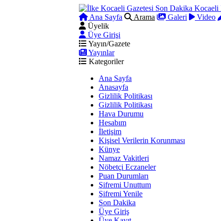
Ana Sayfa
Arama
Galeri
Video
Üyelik
Üye Girişi
Yayın/Gazete
Yayınlar
Kategoriler
Ana Sayfa
Anasayfa
Gizlilik Politikası
Gizlilik Politikası
Hava Durumu
Hesabım
İletişim
Kişisel Verilerin Korunması
Künye
Namaz Vakitleri
Nöbetçi Eczaneler
Puan Durumları
Şifremi Unuttum
Şifremi Yenile
Son Dakika
Üye Giriş
Üye Kayıt