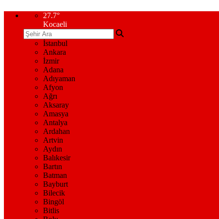
27.7
°
Kocaeli
İstanbul
Ankara
İzmir
Adana
Adıyaman
Afyon
Ağrı
Aksaray
Amasya
Antalya
Ardahan
Artvin
Aydın
Balıkesir
Bartın
Batman
Bayburt
Bilecik
Bingöl
Bitlis