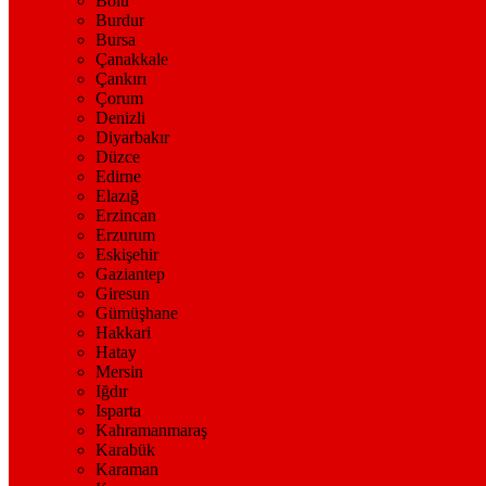
Bolu
Burdur
Bursa
Çanakkale
Çankırı
Çorum
Denizli
Diyarbakır
Düzce
Edirne
Elazığ
Erzincan
Erzurum
Eskişehir
Gaziantep
Giresun
Gümüşhane
Hakkari
Hatay
Mersin
Iğdır
Isparta
Kahramanmaraş
Karabük
Karaman