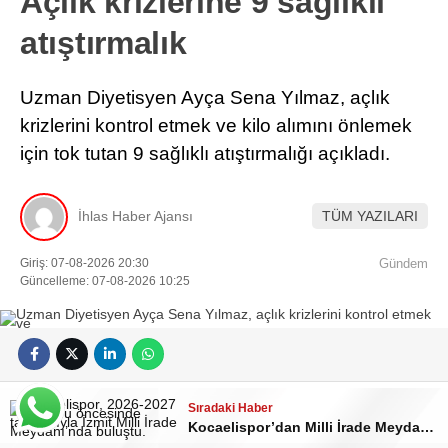
Açlık krizlerine 9 sağlıklı
atıştırmalık
Uzman Diyetisyen Ayça Sena Yılmaz, açlık
krizlerini kontrol etmek ve kilo alımını önlemek
için tok tutan 9 sağlıklı atıştırmalığı açıkladı.
İhlas Haber Ajansı
TÜM YAZILARI
Giriş: 07-08-2026 20:30
Gündem
Güncelleme: 07-08-2026 10:25
Sıradaki Haber
Gün içinde bastıran açlık, birçok kişiyi yüksek kalorili
Kocaelispor’dan Milli İrade Meydanı’nda görkemli sezon açılışı
ve paketli atıştırmalıklara yöneltebiliyor. Kısa süreli