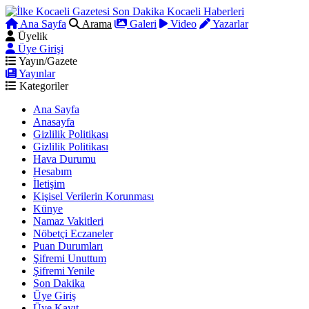
Ana Sayfa
Arama
Galeri
Video
Yazarlar
Üyelik
Üye Girişi
Yayın/Gazete
Yayınlar
Kategoriler
Ana Sayfa
Anasayfa
Gizlilik Politikası
Gizlilik Politikası
Hava Durumu
Hesabım
İletişim
Kişisel Verilerin Korunması
Künye
Namaz Vakitleri
Nöbetçi Eczaneler
Puan Durumları
Şifremi Unuttum
Şifremi Yenile
Son Dakika
Üye Giriş
Üye Kayıt