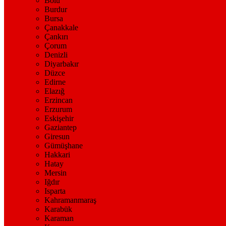
Bolu
Burdur
Bursa
Çanakkale
Çankırı
Çorum
Denizli
Diyarbakır
Düzce
Edirne
Elazığ
Erzincan
Erzurum
Eskişehir
Gaziantep
Giresun
Gümüşhane
Hakkari
Hatay
Mersin
Iğdır
Isparta
Kahramanmaraş
Karabük
Karaman