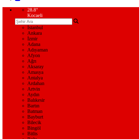
28.8
°
Kocaeli
İstanbul
Ankara
İzmir
Adana
Adıyaman
Afyon
Ağrı
Aksaray
Amasya
Antalya
Ardahan
Artvin
Aydın
Balıkesir
Bartın
Batman
Bayburt
Bilecik
Bingöl
Bitlis