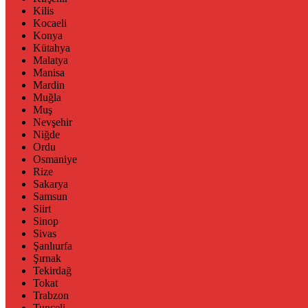
Kilis
Kocaeli
Konya
Kütahya
Malatya
Manisa
Mardin
Muğla
Muş
Nevşehir
Niğde
Ordu
Osmaniye
Rize
Sakarya
Samsun
Siirt
Sinop
Sivas
Şanlıurfa
Şırnak
Tekirdağ
Tokat
Trabzon
Tunceli