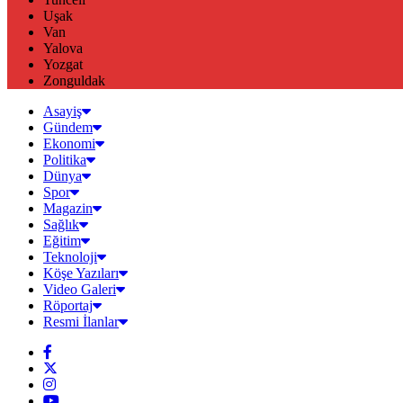
Uşak
Van
Yalova
Yozgat
Zonguldak
Asayiş
Gündem
Ekonomi
Politika
Dünya
Spor
Magazin
Sağlık
Eğitim
Teknoloji
Köşe Yazıları
Video Galeri
Röportaj
Resmi İlanlar