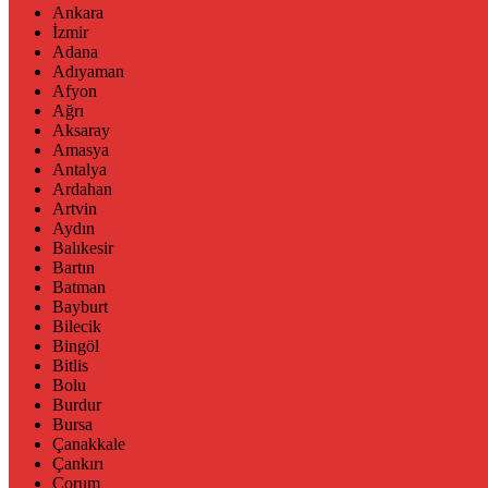
Ankara
İzmir
Adana
Adıyaman
Afyon
Ağrı
Aksaray
Amasya
Antalya
Ardahan
Artvin
Aydın
Balıkesir
Bartın
Batman
Bayburt
Bilecik
Bingöl
Bitlis
Bolu
Burdur
Bursa
Çanakkale
Çankırı
Çorum