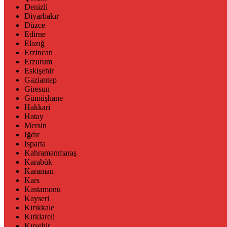
Denizli
Diyarbakır
Düzce
Edirne
Elazığ
Erzincan
Erzurum
Eskişehir
Gaziantep
Giresun
Gümüşhane
Hakkari
Hatay
Mersin
Iğdır
Isparta
Kahramanmaraş
Karabük
Karaman
Kars
Kastamonu
Kayseri
Kırıkkale
Kırklareli
Kırşehir