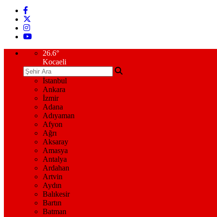
26.6
°
Kocaeli
İstanbul
Ankara
İzmir
Adana
Adıyaman
Afyon
Ağrı
Aksaray
Amasya
Antalya
Ardahan
Artvin
Aydın
Balıkesir
Bartın
Batman