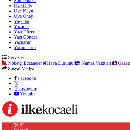
Son Dakika
Üye Giriş
Üye Kayıt
Üye Onay
Yayınlar
Yazarlar
Yazı Düzenle
Yazı Gönder
Yazılarım
Yorumlarım
Servisler
Nöbetçi Eczaneler
Hava Durumu
Namaz Vakitleri
Gazete
Sosyal Medya
Facebook
Instagram
Youtube
26.6
°