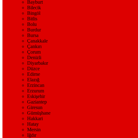
Bayburt
Bilecik
Bingöl
Bitlis
Bolu
Burdur
Bursa
Çanakkale
Çankırı
Çorum
Denizli
Diyarbakır
Düzce
Edirne
Elazığ
Erzincan
Erzurum
Eskişehir
Gaziantep
Giresun
Gümüşhane
Hakkari
Hatay
Mersin
Iğdır