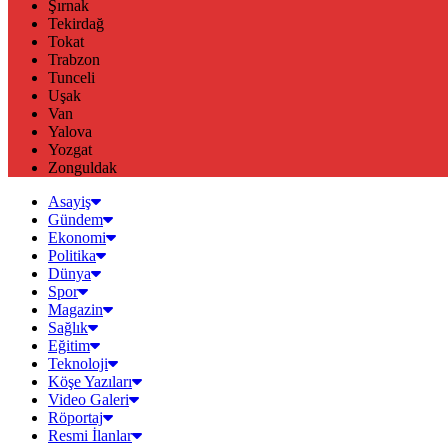
Şırnak
Tekirdağ
Tokat
Trabzon
Tunceli
Uşak
Van
Yalova
Yozgat
Zonguldak
Asayiş
Gündem
Ekonomi
Politika
Dünya
Spor
Magazin
Sağlık
Eğitim
Teknoloji
Köşe Yazıları
Video Galeri
Röportaj
Resmi İlanlar