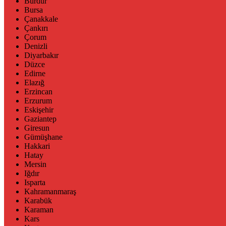
Burdur
Bursa
Çanakkale
Çankırı
Çorum
Denizli
Diyarbakır
Düzce
Edirne
Elazığ
Erzincan
Erzurum
Eskişehir
Gaziantep
Giresun
Gümüşhane
Hakkari
Hatay
Mersin
Iğdır
Isparta
Kahramanmaraş
Karabük
Karaman
Kars