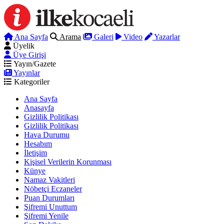
Ana Sayfa
Arama
Galeri
Video
Yazarlar
Üyelik
Üye Girişi
Yayın/Gazete
Yayınlar
Kategoriler
Ana Sayfa
Anasayfa
Gizlilik Politikası
Gizlilik Politikası
Hava Durumu
Hesabım
İletişim
Kişisel Verilerin Korunması
Künye
Namaz Vakitleri
Nöbetçi Eczaneler
Puan Durumları
Şifremi Unuttum
Şifremi Yenile