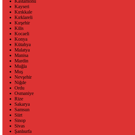
Kastamonu
Kayseri
Kırıkkale
Kırklareli
Kırşehir
Kilis
Kocaeli
Konya
Kütahya
Malatya
Manisa
Mardin
Muğla
Muş
Nevşehir
Niğde
Ordu
Osmaniye
Rize
Sakarya
Samsun
Siirt
Sinop
Sivas
Şanlıurfa