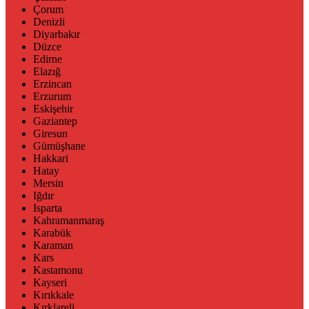
Çorum
Denizli
Diyarbakır
Düzce
Edirne
Elazığ
Erzincan
Erzurum
Eskişehir
Gaziantep
Giresun
Gümüşhane
Hakkari
Hatay
Mersin
Iğdır
Isparta
Kahramanmaraş
Karabük
Karaman
Kars
Kastamonu
Kayseri
Kırıkkale
Kırklareli