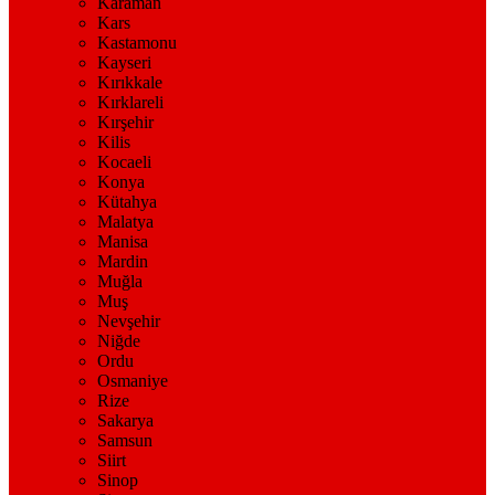
Karaman
Kars
Kastamonu
Kayseri
Kırıkkale
Kırklareli
Kırşehir
Kilis
Kocaeli
Konya
Kütahya
Malatya
Manisa
Mardin
Muğla
Muş
Nevşehir
Niğde
Ordu
Osmaniye
Rize
Sakarya
Samsun
Siirt
Sinop