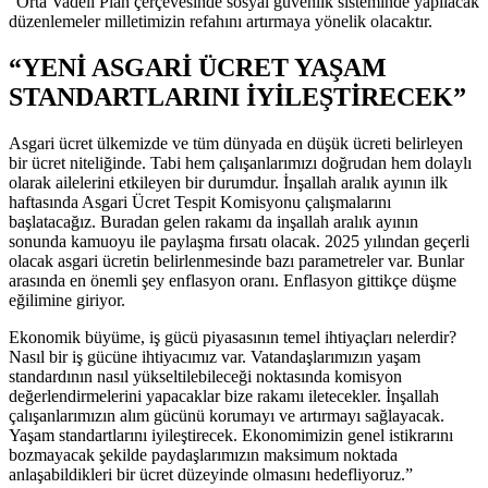
“Orta Vadeli Plan çerçevesinde sosyal güvenlik sisteminde yapılacak
düzenlemeler milletimizin refahını artırmaya yönelik olacaktır.
“YENİ ASGARİ ÜCRET YAŞAM
STANDARTLARINI İYİLEŞTİRECEK”
Asgari ücret ülkemizde ve tüm dünyada en düşük ücreti belirleyen
bir ücret niteliğinde. Tabi hem çalışanlarımızı doğrudan hem dolaylı
olarak ailelerini etkileyen bir durumdur. İnşallah aralık ayının ilk
haftasında Asgari Ücret Tespit Komisyonu çalışmalarını
başlatacağız. Buradan gelen rakamı da inşallah aralık ayının
sonunda kamuoyu ile paylaşma fırsatı olacak. 2025 yılından geçerli
olacak asgari ücretin belirlenmesinde bazı parametreler var. Bunlar
arasında en önemli şey enflasyon oranı. Enflasyon gittikçe düşme
eğilimine giriyor.
Ekonomik büyüme, iş gücü piyasasının temel ihtiyaçları nelerdir?
Nasıl bir iş gücüne ihtiyacımız var. Vatandaşlarımızın yaşam
standardının nasıl yükseltilebileceği noktasında komisyon
değerlendirmelerini yapacaklar bize rakamı iletecekler. İnşallah
çalışanlarımızın alım gücünü korumayı ve artırmayı sağlayacak.
Yaşam standartlarını iyileştirecek. Ekonomimizin genel istikrarını
bozmayacak şekilde paydaşlarımızın maksimum noktada
anlaşabildikleri bir ücret düzeyinde olmasını hedefliyoruz.”