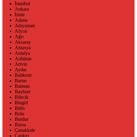
İstanbul
Ankara
İzmir
Adana
Adıyaman
Afyon
Ağrı
Aksaray
Amasya
Antalya
Ardahan
Artvin
Aydın
Balıkesir
Bartın
Batman
Bayburt
Bilecik
Bingöl
Bitlis
Bolu
Burdur
Bursa
Çanakkale
Çankırı