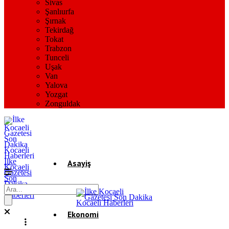
Sivas
Şanlıurfa
Şırnak
Tekirdağ
Tokat
Trabzon
Tunceli
Uşak
Van
Yalova
Yozgat
Zonguldak
İlke
Asayiş
Kocaeli
Gazetesi
Son
Dakika
Gündem
Kocaeli
Haberleri
Ekonomi