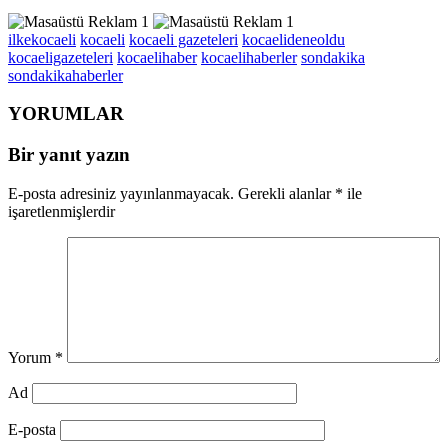
ilkekocaeli
kocaeli
kocaeli gazeteleri
kocaelideneoldu
kocaeligazeteleri
kocaelihaber
kocaelihaberler
sondakika
sondakikahaberler
YORUMLAR
Bir yanıt yazın
E-posta adresiniz yayınlanmayacak.
Gerekli alanlar
*
ile
işaretlenmişlerdir
Yorum
*
Ad
E-posta