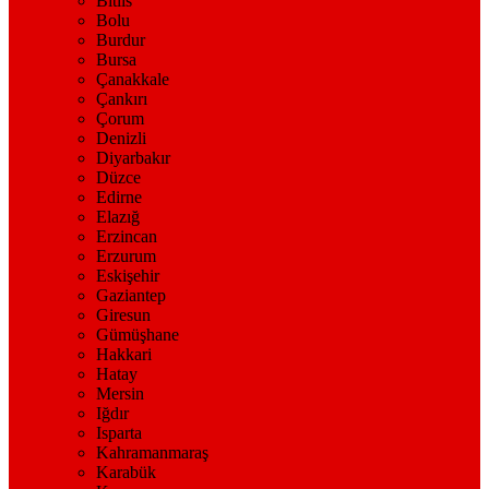
Bitlis
Bolu
Burdur
Bursa
Çanakkale
Çankırı
Çorum
Denizli
Diyarbakır
Düzce
Edirne
Elazığ
Erzincan
Erzurum
Eskişehir
Gaziantep
Giresun
Gümüşhane
Hakkari
Hatay
Mersin
Iğdır
Isparta
Kahramanmaraş
Karabük