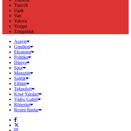
Tunceli
Uşak
Van
Yalova
Yozgat
Zonguldak
Asayiş
Gündem
Ekonomi
Politika
Dünya
Spor
Magazin
Sağlık
Eğitim
Teknoloji
Köşe Yazıları
Video Galeri
Röportaj
Resmi İlanlar