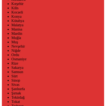
Kırşehir
Kilis
Kocaeli
Konya
Kütahya
Malatya
Manisa
Mardin
Muğla
Muş
Nevşehir
Niğde
Ordu
Osmaniye
Rize
Sakarya
Samsun
Siirt
Sinop
Sivas
Şanlıurfa
Şırnak
Tekirdağ
Tokat
Trabzon