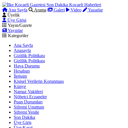
Ana Sayfa
Arama
Galeri
Video
Yazarlar
Üyelik
Üye Girişi
Yayın/Gazete
Yayınlar
Kategoriler
Ana Sayfa
Anasayfa
Gizlilik Politikası
Gizlilik Politikası
Hava Durumu
Hesabım
İletişim
Kişisel Verilerin Korunması
Künye
Namaz Vakitleri
Nöbetçi Eczaneler
Puan Durumları
Şifremi Unuttum
Şifremi Yenile
Son Dakika
Üye Giriş
Üye Kayıt