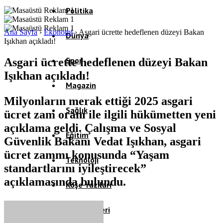
Politika
Ana Sayfa
›
Ekonomi
›
Asgari ücrette hedeflenen düzeyi Bakan
Dünya
Işıkhan açıkladı!
Spor
Asgari ücrette hedeflenen düzeyi Bakan
Işıkhan açıkladı!
Magazin
Milyonların merak ettiği 2025 asgari
Sağlık
ücret zam oranı ile ilgili hükümetten yeni
açıklama geldi. Çalışma ve Sosyal
Eğitim
Güvenlik Bakanı Vedat Işıkhan, asgari
ücret zammı konusunda “Yaşam
Teknoloji
standartlarını iyileştirecek”
açıklamasında bulundu.
Köşe Yazıları
Video Galeri