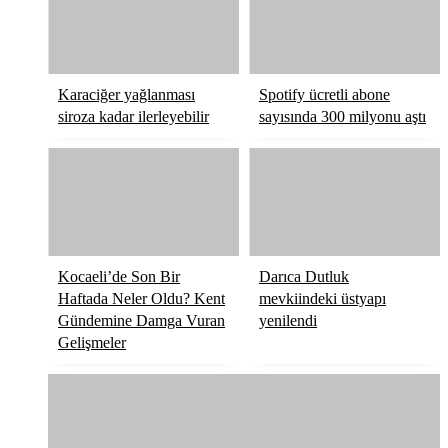
Karaciğer yağlanması
Spotify ücretli abone
siroza kadar ilerleyebilir
sayısında 300 milyonu aştı
Kocaeli’de Son Bir
Darıca Dutluk
Haftada Neler Oldu? Kent
mevkiindeki üstyapı
Gündemine Damga Vuran
yenilendi
Gelişmeler