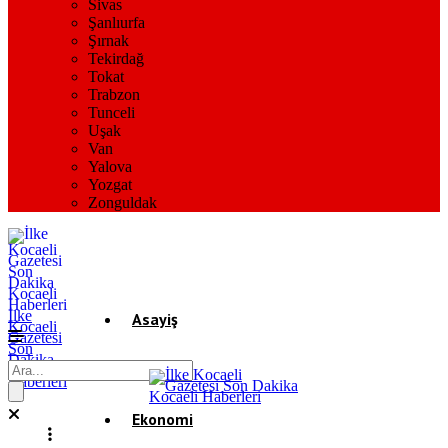
Sivas
Şanlıurfa
Şırnak
Tekirdağ
Tokat
Trabzon
Tunceli
Uşak
Van
Yalova
Yozgat
Zonguldak
İlke
Asayiş
Kocaeli
Gazetesi
Son
Dakika
Gündem
Kocaeli
Haberleri
Ekonomi