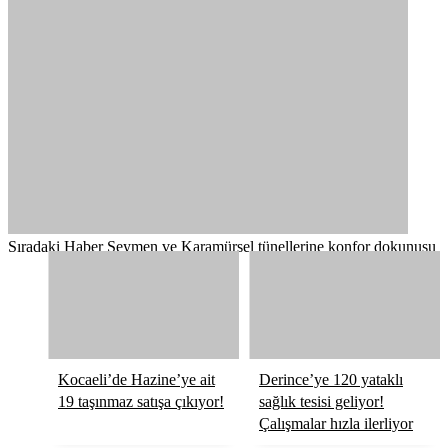
Sıradaki Haber
Seymen ve Karamürsel tünellerine konfor dokunuşu
Kocaeli’de Hazine’ye ait
Derince’ye 120 yataklı
19 taşınmaz satışa çıkıyor!
sağlık tesisi geliyor!
Çalışmalar hızla ilerliyor