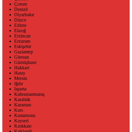
Çorum
Denizli
Diyarbakır
Düzce
Edirne
Elazığ
Erzincan
Erzurum
Eskişehir
Gaziantep
Giresun
Gümüşhane
Hakkari
Hatay
Mersin
Iğdır
Isparta
Kahramanmaraş
Karabük
Karaman
Kars
Kastamonu
Kayseri
Kırıkkale
Kırklareli