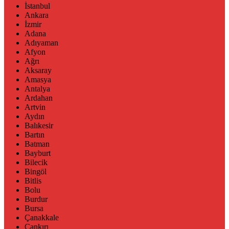
İstanbul
Ankara
İzmir
Adana
Adıyaman
Afyon
Ağrı
Aksaray
Amasya
Antalya
Ardahan
Artvin
Aydın
Balıkesir
Bartın
Batman
Bayburt
Bilecik
Bingöl
Bitlis
Bolu
Burdur
Bursa
Çanakkale
Çankırı