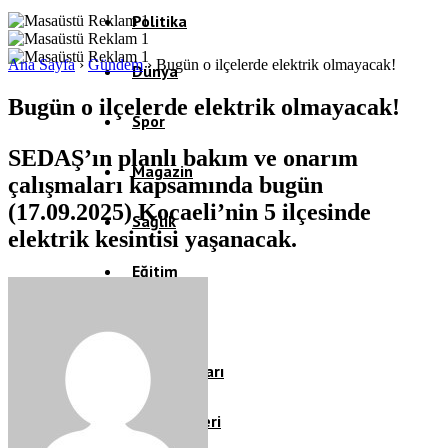
Politika
Ana Sayfa
›
Gündem
›
Bugün o ilçelerde elektrik olmayacak!
Dünya
Bugün o ilçelerde elektrik olmayacak!
Spor
SEDAŞ’ın planlı bakım ve onarım
Magazin
çalışmaları kapsamında bugün
(17.09.2025) Kocaeli’nin 5 ilçesinde
Sağlık
elektrik kesintisi yaşanacak.
Eğitim
Teknoloji
Köşe Yazıları
Video Galeri