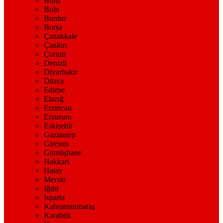
Bitlis
Bolu
Burdur
Bursa
Çanakkale
Çankırı
Çorum
Denizli
Diyarbakır
Düzce
Edirne
Elazığ
Erzincan
Erzurum
Eskişehir
Gaziantep
Giresun
Gümüşhane
Hakkari
Hatay
Mersin
Iğdır
Isparta
Kahramanmaraş
Karabük