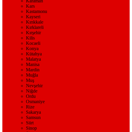
Karaman
Kars
Kastamonu
Kayseri
Kırıkkale
Kırklareli
Kırşehir
Kilis
Kocaeli
Konya
Kütahya
Malatya
Manisa
Mardin
Muğla
Muş
Nevşehir
Niğde
Ordu
Osmaniye
Rize
Sakarya
Samsun
Siirt
Sinop