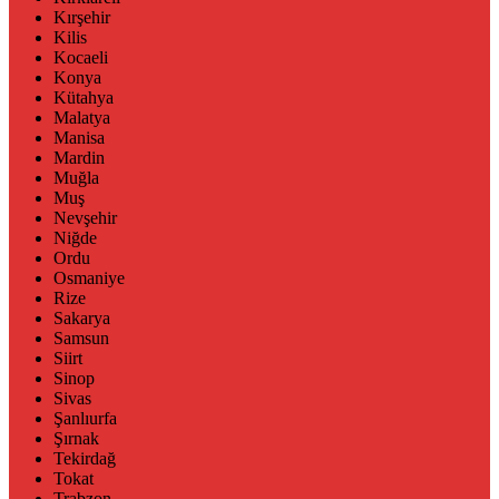
Kırşehir
Kilis
Kocaeli
Konya
Kütahya
Malatya
Manisa
Mardin
Muğla
Muş
Nevşehir
Niğde
Ordu
Osmaniye
Rize
Sakarya
Samsun
Siirt
Sinop
Sivas
Şanlıurfa
Şırnak
Tekirdağ
Tokat
Trabzon