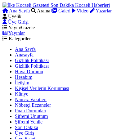
Ana Sayfa
Arama
Galeri
Video
Yazarlar
Üyelik
Üye Girişi
Yayın/Gazete
Yayınlar
Kategoriler
Ana Sayfa
Anasayfa
Gizlilik Politikası
Gizlilik Politikası
Hava Durumu
Hesabım
İletişim
Kişisel Verilerin Korunması
Künye
Namaz Vakitleri
Nöbetçi Eczaneler
Puan Durumları
Şifremi Unuttum
Şifremi Yenile
Son Dakika
Üye Giriş
Üye Kayıt