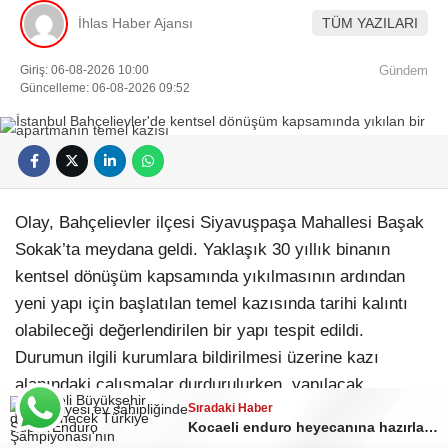
İhlas Haber Ajansı
TÜM YAZILARI
Giriş: 06-08-2026 10:00
Gündem
Güncelleme: 06-08-2026 09:52
Olay, Bahçelievler ilçesi Siyavuşpaşa Mahallesi Başak
Sokak’ta meydana geldi. Yaklaşık 30 yıllık binanın
kentsel dönüşüm kapsamında yıkılmasının ardından
yeni yapı için başlatılan temel kazısında tarihi kalıntı
olabileceği değerlendirilen bir yapı tespit edildi.
Durumun ilgili kurumlara bildirilmesi üzerine kazı
alanındaki çalışmalar durdurulurken, yapılacak
Sıradaki Haber
incelemelerin ardından inşaatın devam edip
Kocaeli enduro heyecanına hazırlanıyor
etmeyeceğine karar verileceği öğrenildi.