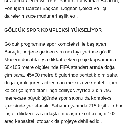
sırasında Genel Sekreter Yardımcısı Numan Balaban,
Fen İşleri Dairesi Başkanı Dağhan Çelebi ve ilgili
dairelerin şube müdürleri eşlik etti.
GÖLCÜK SPOR KOMPLEKSİ YÜKSELİYOR
Gölcük programına spor kompleksi ile başlayan
Baraçlı, projede gelinen son noktayı yerinde gördü.
Modern donatılarıyla dikkat çeken proje kapsamında
68×105 metre ölçülerinde FIFA standartlarında doğal
çim saha, 45×90 metre ölçülerinde sentetik çim saha,
doğal çimli güreş antrenman merkezi ve sentetik çim
kaleci çalışma alanı inşa ediliyor. Ayrıca 2 bin 795
metrekare büyüklüğünde spor salonu da kompleks
içerisinde yer alacak. Sahanın yanında 715 kişilik tribün
inşa edilirken, vatandaşların ulaşım konforu için 103
araç kapasiteli otopark da projeye dahil edildi.