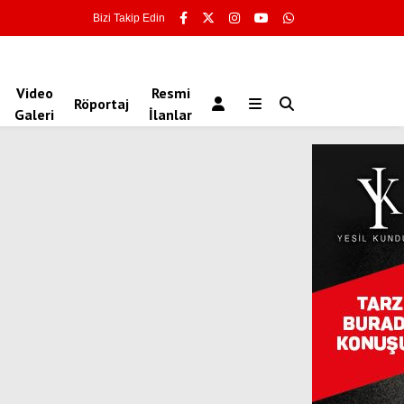
Bizi Takip Edin
Video
Resmi
Röportaj
Galeri
İlanlar