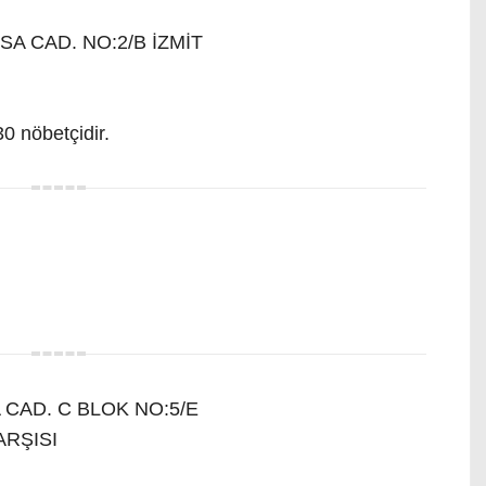
 CAD. NO:2/B İZMİT
0 nöbetçidir.
AD. C BLOK NO:5/E
ARŞISI