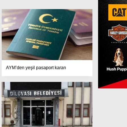
AYM’den yeşil pasaport kararı