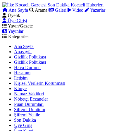
Ana Sayfa
Arama
Galeri
Video
Yazarlar
Üyelik
Üye Girişi
Yayın/Gazete
Yayınlar
Kategoriler
Ana Sayfa
Anasayfa
Gizlilik Politikası
Gizlilik Politikası
Hava Durumu
Hesabım
İletişim
Kişisel Verilerin Korunması
Künye
Namaz Vakitleri
Nöbetçi Eczaneler
Puan Durumları
Şifremi Unuttum
Şifremi Yenile
Son Dakika
Üye Giriş
Üye Kayıt