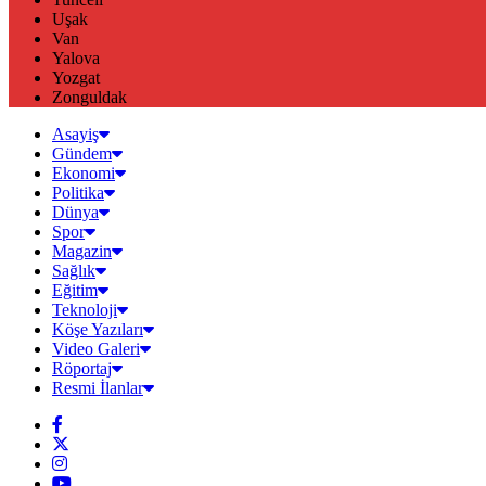
Uşak
Van
Yalova
Yozgat
Zonguldak
Asayiş
Gündem
Ekonomi
Politika
Dünya
Spor
Magazin
Sağlık
Eğitim
Teknoloji
Köşe Yazıları
Video Galeri
Röportaj
Resmi İlanlar