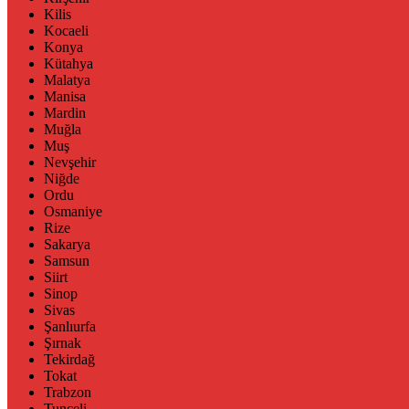
Kilis
Kocaeli
Konya
Kütahya
Malatya
Manisa
Mardin
Muğla
Muş
Nevşehir
Niğde
Ordu
Osmaniye
Rize
Sakarya
Samsun
Siirt
Sinop
Sivas
Şanlıurfa
Şırnak
Tekirdağ
Tokat
Trabzon
Tunceli