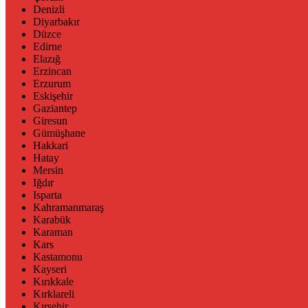
Denizli
Diyarbakır
Düzce
Edirne
Elazığ
Erzincan
Erzurum
Eskişehir
Gaziantep
Giresun
Gümüşhane
Hakkari
Hatay
Mersin
Iğdır
Isparta
Kahramanmaraş
Karabük
Karaman
Kars
Kastamonu
Kayseri
Kırıkkale
Kırklareli
Kırşehir