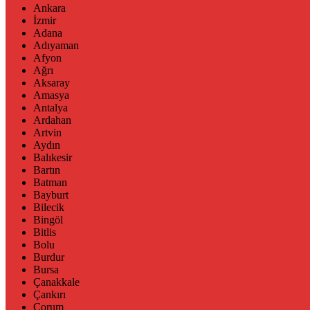
Ankara
İzmir
Adana
Adıyaman
Afyon
Ağrı
Aksaray
Amasya
Antalya
Ardahan
Artvin
Aydın
Balıkesir
Bartın
Batman
Bayburt
Bilecik
Bingöl
Bitlis
Bolu
Burdur
Bursa
Çanakkale
Çankırı
Çorum