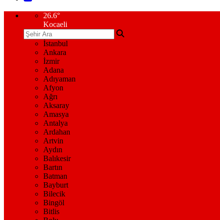
26.6
°
Kocaeli
İstanbul
Ankara
İzmir
Adana
Adıyaman
Afyon
Ağrı
Aksaray
Amasya
Antalya
Ardahan
Artvin
Aydın
Balıkesir
Bartın
Batman
Bayburt
Bilecik
Bingöl
Bitlis