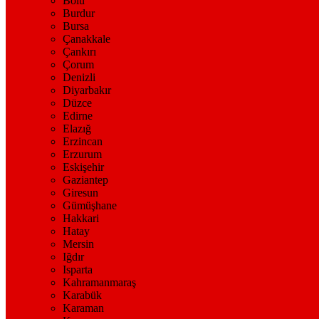
Bolu
Burdur
Bursa
Çanakkale
Çankırı
Çorum
Denizli
Diyarbakır
Düzce
Edirne
Elazığ
Erzincan
Erzurum
Eskişehir
Gaziantep
Giresun
Gümüşhane
Hakkari
Hatay
Mersin
Iğdır
Isparta
Kahramanmaraş
Karabük
Karaman