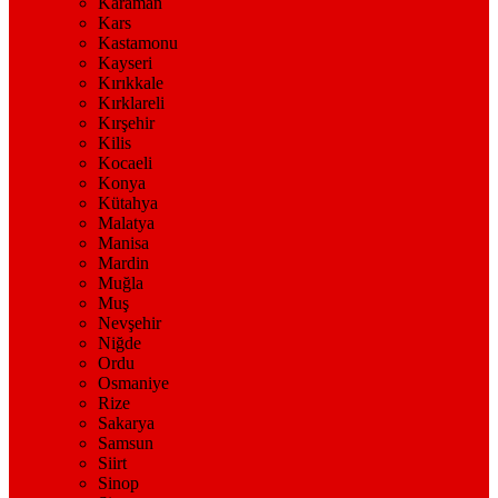
Karaman
Kars
Kastamonu
Kayseri
Kırıkkale
Kırklareli
Kırşehir
Kilis
Kocaeli
Konya
Kütahya
Malatya
Manisa
Mardin
Muğla
Muş
Nevşehir
Niğde
Ordu
Osmaniye
Rize
Sakarya
Samsun
Siirt
Sinop