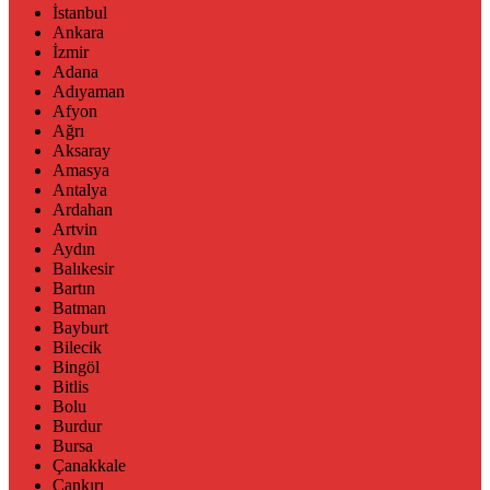
İstanbul
Ankara
İzmir
Adana
Adıyaman
Afyon
Ağrı
Aksaray
Amasya
Antalya
Ardahan
Artvin
Aydın
Balıkesir
Bartın
Batman
Bayburt
Bilecik
Bingöl
Bitlis
Bolu
Burdur
Bursa
Çanakkale
Çankırı