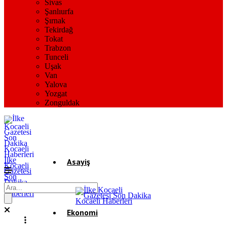
Sivas
Şanlıurfa
Şırnak
Tekirdağ
Tokat
Trabzon
Tunceli
Uşak
Van
Yalova
Yozgat
Zonguldak
İlke
Asayiş
Kocaeli
Gazetesi
Son
Dakika
Gündem
Kocaeli
Haberleri
Ekonomi