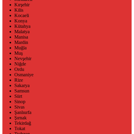
Kırşehir
Kilis
Kocaeli
Konya
Kütahya
Malatya
Manisa
Mardin
Muğla
Muş
Nevşehir
Niğde
Ordu
Osmaniye
Rize
Sakarya
Samsun
Siirt
Sinop
Sivas
Şanlıurfa
Şırnak
Tekirdağ
Tokat
Trabzon