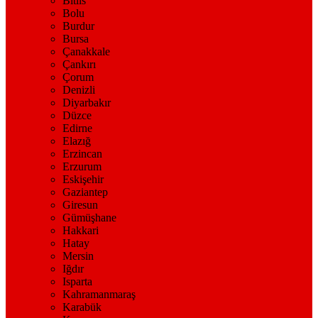
Bitlis
Bolu
Burdur
Bursa
Çanakkale
Çankırı
Çorum
Denizli
Diyarbakır
Düzce
Edirne
Elazığ
Erzincan
Erzurum
Eskişehir
Gaziantep
Giresun
Gümüşhane
Hakkari
Hatay
Mersin
Iğdır
Isparta
Kahramanmaraş
Karabük