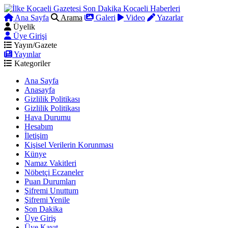
Ana Sayfa
Arama
Galeri
Video
Yazarlar
Üyelik
Üye Girişi
Yayın/Gazete
Yayınlar
Kategoriler
Ana Sayfa
Anasayfa
Gizlilik Politikası
Gizlilik Politikası
Hava Durumu
Hesabım
İletişim
Kişisel Verilerin Korunması
Künye
Namaz Vakitleri
Nöbetçi Eczaneler
Puan Durumları
Şifremi Unuttum
Şifremi Yenile
Son Dakika
Üye Giriş
Üye Kayıt