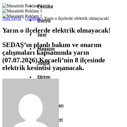
Politika
Ana Sayfa
›
Gündem
›
Yarın o ilçelerde elektrik olmayacak!
Dünya
Yarın o ilçelerde elektrik olmayacak!
Spor
SEDAŞ’ın planlı bakım ve onarım
Magazin
çalışmaları kapsamında yarın
(07.07.2026) Kocaeli’nin 8 ilçesinde
Sağlık
elektrik kesintisi yaşanacak.
Eğitim
Teknoloji
Köşe Yazıları
Video Galeri