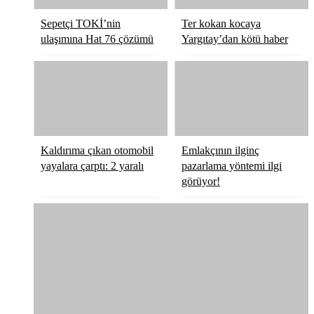
Sepetçi TOKİ’nin
Ter kokan kocaya
ulaşımına Hat 76 çözümü
Yargıtay’dan kötü haber
Kaldırıma çıkan otomobil
Emlakçının ilginç
yayalara çarptı: 2 yaralı
pazarlama yöntemi ilgi
görüyor!