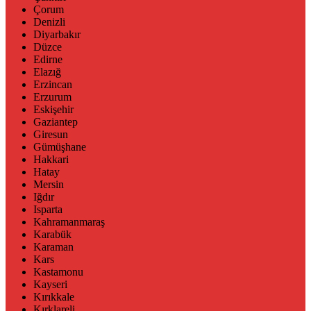
Çorum
Denizli
Diyarbakır
Düzce
Edirne
Elazığ
Erzincan
Erzurum
Eskişehir
Gaziantep
Giresun
Gümüşhane
Hakkari
Hatay
Mersin
Iğdır
Isparta
Kahramanmaraş
Karabük
Karaman
Kars
Kastamonu
Kayseri
Kırıkkale
Kırklareli