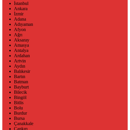
İstanbul
Ankara
İzmir
Adana
Adıyaman
Afyon
Ağrı
Aksaray
Amasya
Antalya
Ardahan
Artvin
Aydın
Balıkesir
Bartın
Batman
Bayburt
Bilecik
Bingöl
Bitlis
Bolu
Burdur
Bursa
Çanakkale
Çankırı