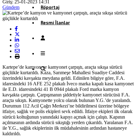
Giriş: 25-01-2023 14:31
Röportaj
Gündem
Resmi İlanlar
Kartepe’de kamyon ve kamyonet çarpıştı, araçta sıkışa sürücü
güçlükle kurtarıldı. Kaza, Sarımeşe Mahallesi Suadiye Caddesi
üzerindeki kavşakta meydana geldi. Edinilen bilgiye göre, F.A.
idaresindeki 16 AFE 252 plakalı İveco marka kapalı kasa kamyonet
ile E.D. idaresindeki 41 B 0944 plakalı Ford marka kamyon
kavşakta çarpıştı. Çarpışmanın şiddetiyle kamyonet sürücüsü F.A.
araçta sıkıştı. Kamyonette yolcu olarak bulunan Y.G.’de yaralandı.
Durumun 112 Acil Çağrı Merkezi’ne bildirilmesi üzerine bölgeye
itfaiye, sağlık ve polis ekipleri sevk edildi. İtfaiye ekipleri ilk olarak
sürücü koltuğunun yanındaki kapıyı açmak için çalıştı. Kapının
açılmasının ardında sürücü sıkıştığı yerden çıkarıldı. Yaralanan F.A.
ile Y.G., sağlık ekiplerinin ilk müdahalesinin ardından hastaneye
kaldırıldı.