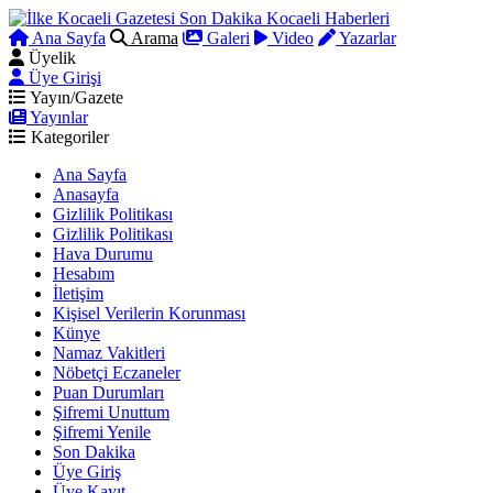
Ana Sayfa
Arama
Galeri
Video
Yazarlar
Üyelik
Üye Girişi
Yayın/Gazete
Yayınlar
Kategoriler
Ana Sayfa
Anasayfa
Gizlilik Politikası
Gizlilik Politikası
Hava Durumu
Hesabım
İletişim
Kişisel Verilerin Korunması
Künye
Namaz Vakitleri
Nöbetçi Eczaneler
Puan Durumları
Şifremi Unuttum
Şifremi Yenile
Son Dakika
Üye Giriş
Üye Kayıt