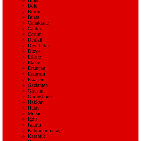
Bitlis
Bolu
Burdur
Bursa
Çanakkale
Çankırı
Çorum
Denizli
Diyarbakır
Düzce
Edirne
Elazığ
Erzincan
Erzurum
Eskişehir
Gaziantep
Giresun
Gümüşhane
Hakkari
Hatay
Mersin
Iğdır
Isparta
Kahramanmaraş
Karabük