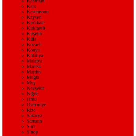
Karaman
Kars
Kastamonu
Kayseri
Kırıkkale
Kırklareli
Kırşehir
Kilis
Kocaeli
Konya
Kütahya
Malatya
Manisa
Mardin
Muğla
Muş
Nevşehir
Niğde
Ordu
Osmaniye
Rize
Sakarya
Samsun
Siirt
Sinop