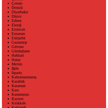
Çorum
Denizli
Diyarbakır
Düzce
Edirne
Elazığ
Erzincan
Erzurum
Eskişehir
Gaziantep
Giresun
Gümüşhane
Hakkari
Hatay
Mersin
Iğdır
Isparta
Kahramanmaraş
Karabük
Karaman
Kars
Kastamonu
Kayseri
Kırıkkale
Kırklareli