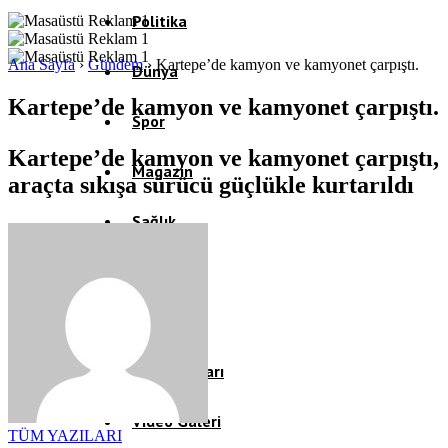
Politika
Ana Sayfa
›
Gündem
›
Kartepe’de kamyon ve kamyonet çarpıştı.
Dünya
Kartepe’de kamyon ve kamyonet çarpıştı.
Spor
Kartepe’de kamyon ve kamyonet çarpıştı,
Magazin
araçta sıkışa sürücü güçlükle kurtarıldı
Sağlık
Eğitim
Teknoloji
Köşe Yazıları
Video Galeri
TÜM YAZILARI