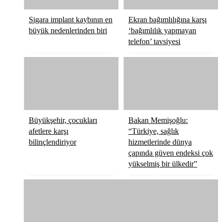
Sigara implant kaybının en
Ekran bağımlılığına karşı
büyük nedenlerinden biri
‘bağımlılık yapmayan
telefon’ tavsiyesi
Büyükşehir, çocukları
Bakan Memişoğlu:
afetlere karşı
“Türkiye, sağlık
bilinçlendiriyor
hizmetlerinde dünya
çapında güven endeksi çok
yükselmiş bir ülkedir”