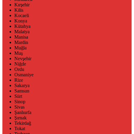
Kırşehir
Kilis
Kocaeli
Konya
Kütahya
Malatya
Manisa
Mardin
Muğla
Muş
Nevşehir
Niğde
Ordu
Osmaniye
Rize
Sakarya
Samsun
Siirt
Sinop
Sivas
Şanlıurfa
Şırnak
Tekirdağ
Tokat
Trabzon