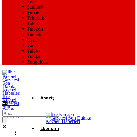
Sivas
Şanlıurfa
Şırnak
Tekirdağ
Tokat
Trabzon
Tunceli
Uşak
Van
Yalova
Yozgat
Zonguldak
İlke
Asayiş
Kocaeli
Gazetesi
Son
Dakika
Gündem
Kocaeli
Haberleri
Ekonomi