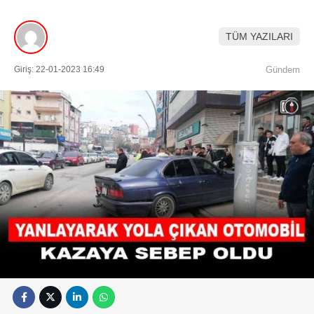
Künye
EĞITIM
Namaz Vakitleri
TÜM YAZILARI
Nöbetçi Eczaneler
TEKNOLOJI
Puan Durumları
Giriş: 22-01-2023 16:49
Gündem
Şifremi Unuttum
KÖŞE YAZILARI
Şifremi Yenile
Son Dakika
VIDEO GALERI
Üye Giriş
Üye Kayıt
RÖPORTAJ
Üye Onay
Yayınlar
RESMI İLANLAR
Yazarlar
Yazı Düzenle
Yazı Gönder
Yazılarım
Yorumlarım