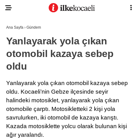
20.5
°
KOCAELI
Ana Sayfa
›
Gündem
Yanlayarak yola çıkan
otomobil kazaya sebep
ASAYIŞ
oldu
GÜNDEM
EKONOMI
Yanlayarak yola çıkan otomobil kazaya sebep
POLITIKA
oldu. Kocaeli’nin Gebze ilçesinde seyir
Ana Sayfa
Anasayfa
halindeki motosiklet, yanlayarak yola çıkan
DÜNYA
Gizlilik Politikası
otomobile çarptı. Motosikletteki 2 kişi yola
Gizlilik Politikası
SPOR
savrulurken, iki otomobil de kazaya karıştı.
Hava Durumu
Hesabım
MAGAZIN
Kazada motosiklette yolcu olarak bulunan kişi
İletişim
ağır yaralandı.
Kişisel Verilerin Korunması
SAĞLIK