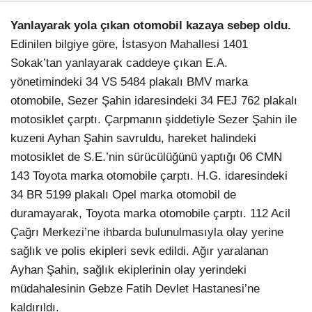
Yanlayarak yola çıkan otomobil kazaya sebep oldu.
Edinilen bilgiye göre, İstasyon Mahallesi 1401
Sokak’tan yanlayarak caddeye çıkan E.A.
yönetimindeki 34 VS 5484 plakalı BMV marka
otomobile, Sezer Şahin idaresindeki 34 FEJ 762 plakalı
motosiklet çarptı. Çarpmanın şiddetiyle Sezer Şahin ile
kuzeni Ayhan Şahin savruldu, hareket halindeki
Facebook
motosiklet de S.E.’nin sürücülüğünü yaptığı 06 CMN
143 Toyota marka otomobile çarptı. H.G. idaresindeki
34 BR 5199 plakalı Opel marka otomobil de
duramayarak, Toyota marka otomobile çarptı. 112 Acil
Çağrı Merkezi’ne ihbarda bulunulmasıyla olay yerine
Instagram
sağlık ve polis ekipleri sevk edildi. Ağır yaralanan
Ayhan Şahin, sağlık ekiplerinin olay yerindeki
Youtube
müdahalesinin Gebze Fatih Devlet Hastanesi’ne
kaldırıldı.