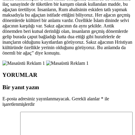
ilaç sanayinde de tüketilen bir karışım olarak kullanılan madde, bu
ağaçtan üretiliyor. İnsanların, Rum ahalisinin eskiden tatlı yapmak
maksadıyla bu ağaçtan istifade ettiğini biliyoruz. Her ağacın geçmiş
dönemlerde kültürel bir anlamı vardır. Özellikle İslam dininde selvi
ağacının karşılığı var. Sakız ağacının da aynı şekilde. Antik
dönemden beri kutsal derinliği olan, insanların geçmiş dönemlerde
gelip burada çaput bağladığı hatta dua ettiği gibi hurafelerle de
inançların olduğunu kayıtlardan görüyoruz. Sakız ağacının Hristiyan
kültüründe özellikle yerinin olduğunu görüyoruz. Bu anlamda da
önemli bir ağaç” diye konuştu.
YORUMLAR
Bir yanıt yazın
E-posta adresiniz yayınlanmayacak.
Gerekli alanlar
*
ile
işaretlenmişlerdir