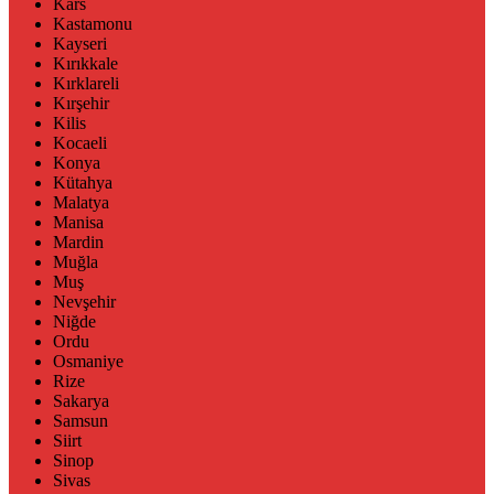
Kars
Kastamonu
Kayseri
Kırıkkale
Kırklareli
Kırşehir
Kilis
Kocaeli
Konya
Kütahya
Malatya
Manisa
Mardin
Muğla
Muş
Nevşehir
Niğde
Ordu
Osmaniye
Rize
Sakarya
Samsun
Siirt
Sinop
Sivas