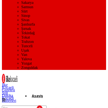
Sakarya
Samsun
Siirt
Sinop
Sivas
Şanlıurfa
Şırnak
Tekirdağ
Tokat
Trabzon
Tunceli
Uşak
Van
Yalova
Yozgat
Zonguldak
İlke
Kocaeli
Gazetesi
Son
Dakika
Asayiş
Kocaeli
Haberleri
Gündem