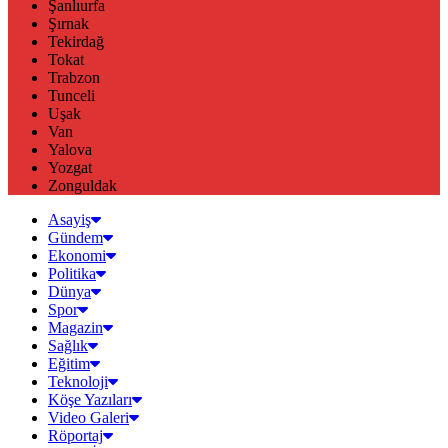
Şanlıurfa
Şırnak
Tekirdağ
Tokat
Trabzon
Tunceli
Uşak
Van
Yalova
Yozgat
Zonguldak
Asayiş
Gündem
Ekonomi
Politika
Dünya
Spor
Magazin
Sağlık
Eğitim
Teknoloji
Köşe Yazıları
Video Galeri
Röportaj