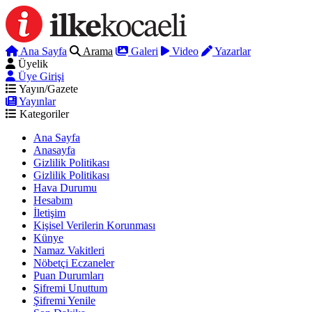
Ana Sayfa
Arama
Galeri
Video
Yazarlar
Üyelik
Üye Girişi
Yayın/Gazete
Yayınlar
Kategoriler
Ana Sayfa
Anasayfa
Gizlilik Politikası
Gizlilik Politikası
Hava Durumu
Hesabım
İletişim
Kişisel Verilerin Korunması
Künye
Namaz Vakitleri
Nöbetçi Eczaneler
Puan Durumları
Şifremi Unuttum
Şifremi Yenile