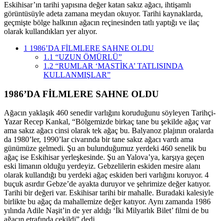
Eskihisar’ın tarihi yapısına değer katan sakız ağacı, ihtişamlı
görüntüsüyle adeta zamana meydan okuyor. Tarihi kaynaklarda,
geçmişte bölge halkının ağacın reçinesinden tatlı yaptığı ve ilaç
olarak kullandıkları yer alıyor.
1
1986’DA FİLMLERE SAHNE OLDU
1.1
“UZUN ÖMÜRLÜ”
1.2
“RUMLAR ‘MASTİKA’ TATLISINDA
KULLANMIŞLAR”
1986’DA FİLMLERE SAHNE OLDU
Ağacın yaklaşık 460 senedir varlığını koruduğunu söyleyen Tarihçi-
Yazar Recep Kankal, “Bölgemizde birkaç tane bu şekilde ağaç var
ama sakız ağacı cinsi olarak tek ağaç bu. Balyanoz plajının oralarda
da 1980’ler, 1990’lar civarında bir tane sakız ağacı vardı ama
günümüze gelmedi. Şu an bulunduğumuz yerdeki 460 senelik bu
ağaç ise Eskihisar yerleşkesinde. Şu an Yalova’ya, karşıya geçen
eski limanın olduğu yerdeyiz. Gebzelilerin eskiden mesire alanı
olarak kullandığı bu yerdeki ağaç eskiden beri varlığını koruyor. 4
buçuk asırdır Gebze’de ayakta duruyor ve şehrimize değer katıyor.
Tarihi bir değeri var. Eskihisar tarihi bir mahalle. Buradaki kalesiyle
birlikte bu ağaç da mahallemize değer katıyor. Aynı zamanda 1986
yılında Adile Naşit’in de yer aldığı ‘İki Milyarlık Bilet’ filmi de bu
ağacın etrafında çekildi” dedi.