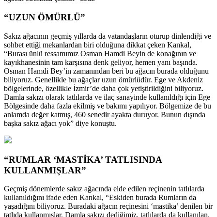
“UZUN ÖMÜRLÜ”
Sakız ağacının geçmiş yıllarda da vatandaşların oturup dinlendiği ve
sohbet ettiği mekanlardan biri olduğuna dikkat çeken Kankal,
“Burası ünlü ressamımız Osman Hamdi Beyin de konağının ve
kayıkhanesinin tam karşısına denk geliyor, hemen yanı başında.
Osman Hamdi Bey’in zamanından beri bu ağacın burada olduğunu
biliyoruz. Genellikle bu ağaçlar uzun ömürlüdür. Ege ve Akdeniz
bölgelerinde, özellikle İzmir’de daha çok yetiştirildiğini biliyoruz.
Damla sakızı olarak tatlılarda ve ilaç sanayinde kullanıldığı için Ege
Bölgesinde daha fazla ekilmiş ve bakımı yapılıyor. Bölgemize de bu
anlamda değer katmış, 460 senedir ayakta duruyor. Bunun dışında
başka sakız ağacı yok” diye konuştu.
“RUMLAR ‘MASTİKA’ TATLISINDA
KULLANMIŞLAR”
Geçmiş dönemlerde sakız ağacında elde edilen reçinenin tatlılarda
kullanıldığını ifade eden Kankal, “Eskiden burada Rumların da
yaşadığını biliyoruz. Buradaki ağacın reçinesini ‘mastika’ denilen bir
tatlıda kullanmışlar. Damla sakızı dediğimiz, tatlılarda da kullanılan,