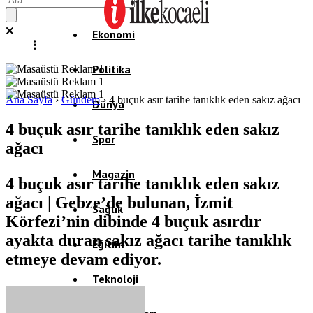
Ekonomi
Politika
Ana Sayfa
›
Gündem
›
4 buçuk asır tarihe tanıklık eden sakız ağacı
Dünya
4 buçuk asır tarihe tanıklık eden sakız
Spor
ağacı
Magazin
4 buçuk asır tarihe tanıklık eden sakız
ağacı | Gebze’de bulunan, İzmit
Sağlık
Körfezi’nin dibinde 4 buçuk asırdır
ayakta duran sakız ağacı tarihe tanıklık
Eğitim
etmeye devam ediyor.
Teknoloji