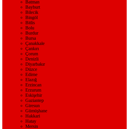
Batman
Bayburt
Bilecik
Bingöl
Bitlis
Bolu
Burdur
Bursa
Çanakkale
Çankırı
Çorum
Denizli
Diyarbakır
Düzce
Edirne
Elazığ
Erzincan
Erzurum
Eskişehir
Gaziantep
Giresun
Gümüşhane
Hakkari
Hatay
Mersin