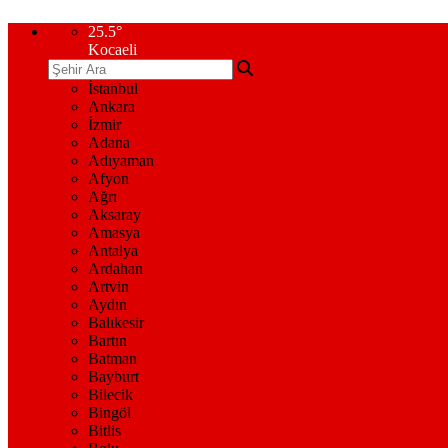
25.5
°
Kocaeli
İstanbul
Ankara
İzmir
Adana
Adıyaman
Afyon
Ağrı
Aksaray
Amasya
Antalya
Ardahan
Artvin
Aydın
Balıkesir
Bartın
Batman
Bayburt
Bilecik
Bingöl
Bitlis