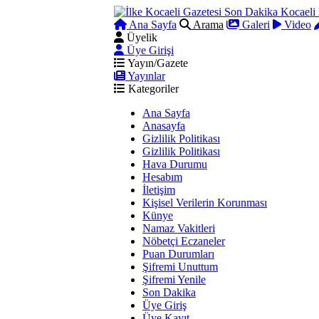
Ana Sayfa
Arama
Galeri
Video
Üyelik
Üye Girişi
Yayın/Gazete
Yayınlar
Kategoriler
Ana Sayfa
Anasayfa
Gizlilik Politikası
Gizlilik Politikası
Hava Durumu
Hesabım
İletişim
Kişisel Verilerin Korunması
Künye
Namaz Vakitleri
Nöbetçi Eczaneler
Puan Durumları
Şifremi Unuttum
Şifremi Yenile
Son Dakika
Üye Giriş
Üye Kayıt