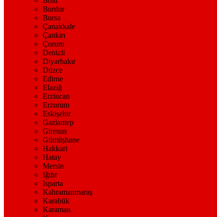
Bolu
Burdur
Bursa
Çanakkale
Çankırı
Çorum
Denizli
Diyarbakır
Düzce
Edirne
Elazığ
Erzincan
Erzurum
Eskişehir
Gaziantep
Giresun
Gümüşhane
Hakkari
Hatay
Mersin
Iğdır
Isparta
Kahramanmaraş
Karabük
Karaman