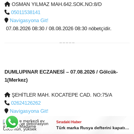
OSMAN YILMAZ MAH.642.SOK.NO:8/D
05011538141
Navigasyona Git!
07.08.2026 08:30 / 08.08.2026 08:30 nöbetçidir.
DUMLUPINAR ECZANESİ
– 07.08.2026 / Gölcük-
1(Merkez)
ŞEHİTLER MAH. KOCATEPE CAD. NO:75/A
02624126262
Navigasyona Git!
07.08.2026 08:30 / 08.08.2026 08:30 nöbetçidir.
Sıradaki Haber
Türk marka Rusya defterini kapatıyor!