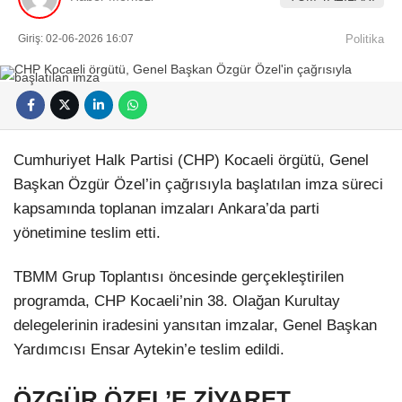
Künye
EĞITIM
Namaz Vakitleri
Giriş: 02-06-2026 16:07
Politika
Nöbetçi Eczaneler
TEKNOLOJI
Puan Durumları
Şifremi Unuttum
KÖŞE YAZILARI
Şifremi Yenile
Son Dakika
VIDEO GALERI
Üye Giriş
Cumhuriyet Halk Partisi (CHP) Kocaeli örgütü, Genel
Üye Kayıt
RÖPORTAJ
Başkan Özgür Özel’in çağrısıyla başlatılan imza süreci
Üye Onay
Yayınlar
kapsamında toplanan imzaları Ankara’da parti
RESMI İLANLAR
Yazarlar
yönetimine teslim etti.
Yazı Düzenle
Yazı Gönder
TBMM Grup Toplantısı öncesinde gerçekleştirilen
Yazılarım
Yorumlarım
programda, CHP Kocaeli’nin 38. Olağan Kurultay
delegelerinin iradesini yansıtan imzalar, Genel Başkan
Yardımcısı Ensar Aytekin’e teslim edildi.
ÖZGÜR ÖZEL’E ZİYARET