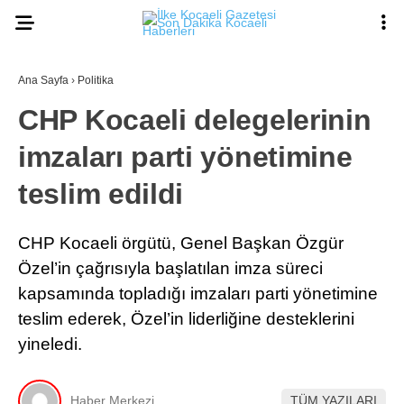
21.1
°
KOCAELI
Ana Sayfa
›
Politika
CHP Kocaeli delegelerinin
imzaları parti yönetimine
ASAYIŞ
teslim edildi
GÜNDEM
EKONOMI
CHP Kocaeli örgütü, Genel Başkan Özgür
POLITIKA
Özel’in çağrısıyla başlatılan imza süreci
Ana Sayfa
Anasayfa
kapsamında topladığı imzaları parti yönetimine
DÜNYA
Gizlilik Politikası
teslim ederek, Özel’in liderliğine desteklerini
Gizlilik Politikası
SPOR
yineledi.
Hava Durumu
Hesabım
MAGAZIN
İletişim
Kişisel Verilerin Korunması
Haber Merkezi
TÜM YAZILARI
SAĞLIK