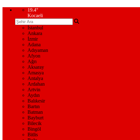
19.4
°
Kocaeli
İstanbul
Ankara
İzmir
Adana
Adıyaman
Afyon
Ağrı
Aksaray
Amasya
Antalya
Ardahan
Artvin
Aydın
Balıkesir
Bartın
Batman
Bayburt
Bilecik
Bingöl
Bitlis