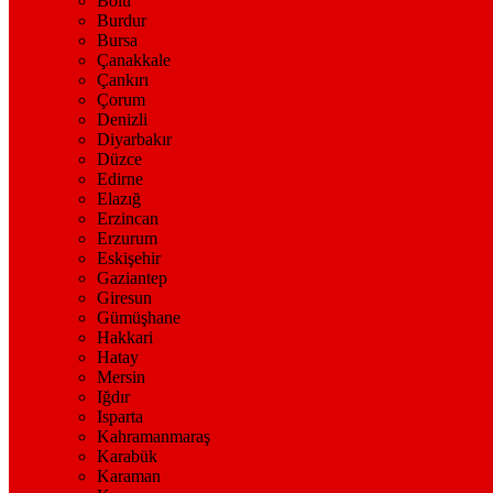
Bolu
Burdur
Bursa
Çanakkale
Çankırı
Çorum
Denizli
Diyarbakır
Düzce
Edirne
Elazığ
Erzincan
Erzurum
Eskişehir
Gaziantep
Giresun
Gümüşhane
Hakkari
Hatay
Mersin
Iğdır
Isparta
Kahramanmaraş
Karabük
Karaman