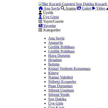
Ana Sayfa
Arama
Galeri
Video
Üyelik
Üye Girişi
Yayın/Gazete
Yayınlar
Kategoriler
Ana Sayfa
Anasayfa
Gizlilik Politikası
Gizlilik Politikası
Hava Durumu
Hesabım
İletişim
Kişisel Verilerin Korunması
Künye
Namaz Vakitleri
Nöbetçi Eczaneler
Puan Durumları
Şifremi Unuttum
Şifremi Yenile
Son Dakika
Üye Giriş
Üye Kayıt