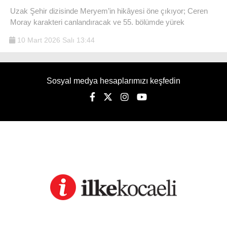
Uzak Şehir dizisinde Meryem’in hikâyesi öne çıkıyor; Ceren
Moray karakteri canlandıracak ve 55. bölümde yürek
10 Mart 2026 Salı 13:44
Sosyal medya hesaplarımızı keşfedin