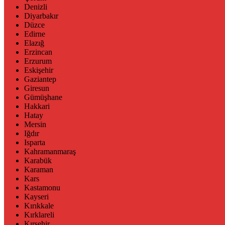
Denizli
Diyarbakır
Düzce
Edirne
Elazığ
Erzincan
Erzurum
Eskişehir
Gaziantep
Giresun
Gümüşhane
Hakkari
Hatay
Mersin
Iğdır
Isparta
Kahramanmaraş
Karabük
Karaman
Kars
Kastamonu
Kayseri
Kırıkkale
Kırklareli
Kırşehir