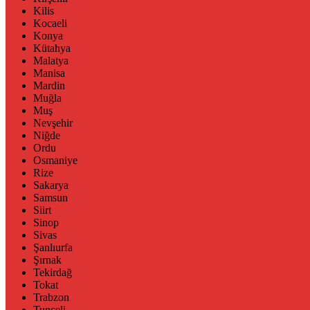
Kilis
Kocaeli
Konya
Kütahya
Malatya
Manisa
Mardin
Muğla
Muş
Nevşehir
Niğde
Ordu
Osmaniye
Rize
Sakarya
Samsun
Siirt
Sinop
Sivas
Şanlıurfa
Şırnak
Tekirdağ
Tokat
Trabzon
Tunceli