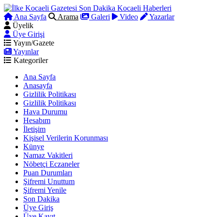
Ana Sayfa
Arama
Galeri
Video
Yazarlar
Üyelik
Üye Girişi
Yayın/Gazete
Yayınlar
Kategoriler
Ana Sayfa
Anasayfa
Gizlilik Politikası
Gizlilik Politikası
Hava Durumu
Hesabım
İletişim
Kişisel Verilerin Korunması
Künye
Namaz Vakitleri
Nöbetçi Eczaneler
Puan Durumları
Şifremi Unuttum
Şifremi Yenile
Son Dakika
Üye Giriş
Üye Kayıt