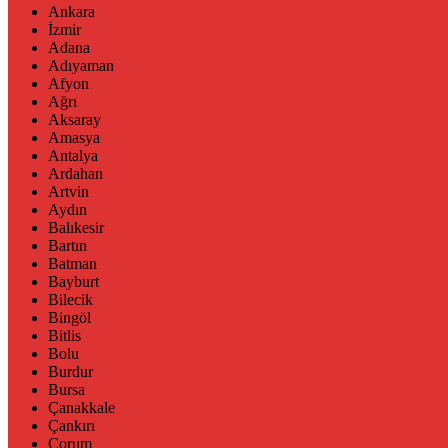
Ankara
İzmir
Adana
Adıyaman
Afyon
Ağrı
Aksaray
Amasya
Antalya
Ardahan
Artvin
Aydın
Balıkesir
Bartın
Batman
Bayburt
Bilecik
Bingöl
Bitlis
Bolu
Burdur
Bursa
Çanakkale
Çankırı
Çorum