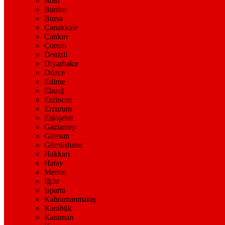
Bolu
Burdur
Bursa
Çanakkale
Çankırı
Çorum
Denizli
Diyarbakır
Düzce
Edirne
Elazığ
Erzincan
Erzurum
Eskişehir
Gaziantep
Giresun
Gümüşhane
Hakkari
Hatay
Mersin
Iğdır
Isparta
Kahramanmaraş
Karabük
Karaman