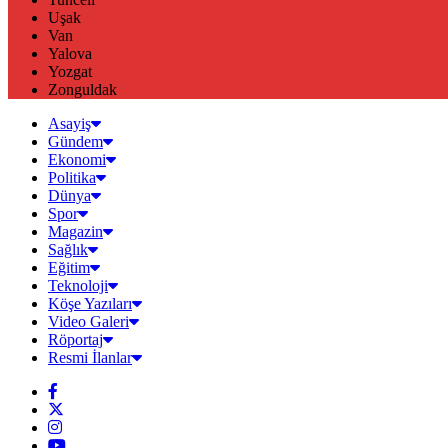
Uşak
Van
Yalova
Yozgat
Zonguldak
Asayiş
Gündem
Ekonomi
Politika
Dünya
Spor
Magazin
Sağlık
Eğitim
Teknoloji
Köşe Yazıları
Video Galeri
Röportaj
Resmi İlanlar