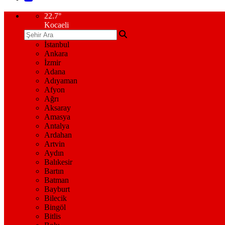
22.7
°
Kocaeli
İstanbul
Ankara
İzmir
Adana
Adıyaman
Afyon
Ağrı
Aksaray
Amasya
Antalya
Ardahan
Artvin
Aydın
Balıkesir
Bartın
Batman
Bayburt
Bilecik
Bingöl
Bitlis