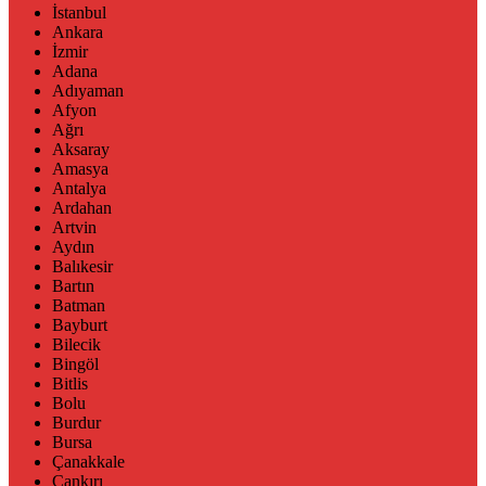
İstanbul
Ankara
İzmir
Adana
Adıyaman
Afyon
Ağrı
Aksaray
Amasya
Antalya
Ardahan
Artvin
Aydın
Balıkesir
Bartın
Batman
Bayburt
Bilecik
Bingöl
Bitlis
Bolu
Burdur
Bursa
Çanakkale
Çankırı