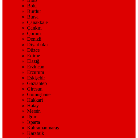
Bitlis
Bolu
Burdur
Bursa
Çanakkale
Çankırı
Çorum
Denizli
Diyarbakır
Düzce
Edirne
Elazığ
Erzincan
Erzurum
Eskişehir
Gaziantep
Giresun
Gümüşhane
Hakkari
Hatay
Mersin
Iğdır
Isparta
Kahramanmaraş
Karabük