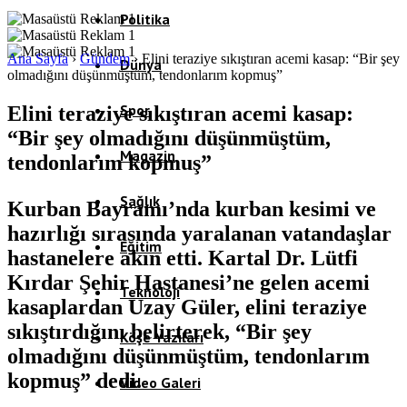
Politika
Ana Sayfa
›
Gündem
›
Elini teraziye sıkıştıran acemi kasap: “Bir şey
Dünya
olmadığını düşünmüştüm, tendonlarım kopmuş”
Spor
Elini teraziye sıkıştıran acemi kasap:
“Bir şey olmadığını düşünmüştüm,
Magazin
tendonlarım kopmuş”
Sağlık
Kurban Bayramı’nda kurban kesimi ve
hazırlığı sırasında yaralanan vatandaşlar
Eğitim
hastanelere akın etti. Kartal Dr. Lütfi
Kırdar Şehir Hastanesi’ne gelen acemi
Teknoloji
kasaplardan Uzay Güler, elini teraziye
sıkıştırdığını belirterek, “Bir şey
Köşe Yazıları
olmadığını düşünmüştüm, tendonlarım
kopmuş” dedi.
Video Galeri