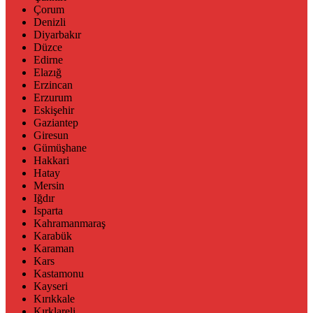
Çorum
Denizli
Diyarbakır
Düzce
Edirne
Elazığ
Erzincan
Erzurum
Eskişehir
Gaziantep
Giresun
Gümüşhane
Hakkari
Hatay
Mersin
Iğdır
Isparta
Kahramanmaraş
Karabük
Karaman
Kars
Kastamonu
Kayseri
Kırıkkale
Kırklareli