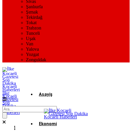
Sivas
Şanlıurfa
Şırnak
Tekirdağ
Tokat
Trabzon
Tunceli
Uşak
Van
Yalova
Yozgat
Zonguldak
İlke
Asayiş
Kocaeli
Gazetesi
Son
Dakika
Gündem
Kocaeli
Haberleri
Ekonomi