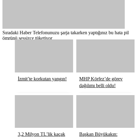
Sıradaki Haber
Telefonunuzu şarja takarken yaptığınız bu hata pil
ömrünü sessizce tüketiyor
İzmit’te korkutan yangın!
MHP Körfez’de görev
dağılımı belli oldu!
3,2 Milyon TL’lik kaçak
Başkan Büyükakın: