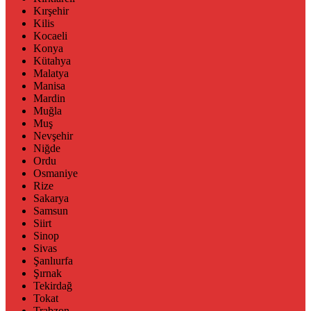
Kırşehir
Kilis
Kocaeli
Konya
Kütahya
Malatya
Manisa
Mardin
Muğla
Muş
Nevşehir
Niğde
Ordu
Osmaniye
Rize
Sakarya
Samsun
Siirt
Sinop
Sivas
Şanlıurfa
Şırnak
Tekirdağ
Tokat
Trabzon