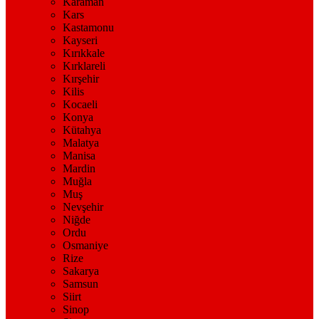
Karaman
Kars
Kastamonu
Kayseri
Kırıkkale
Kırklareli
Kırşehir
Kilis
Kocaeli
Konya
Kütahya
Malatya
Manisa
Mardin
Muğla
Muş
Nevşehir
Niğde
Ordu
Osmaniye
Rize
Sakarya
Samsun
Siirt
Sinop