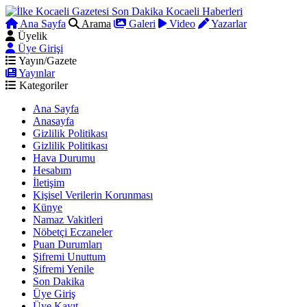
Ana Sayfa
Arama
Galeri
Video
Yazarlar
Üyelik
Üye Girişi
Yayın/Gazete
Yayınlar
Kategoriler
Ana Sayfa
Anasayfa
Gizlilik Politikası
Gizlilik Politikası
Hava Durumu
Hesabım
İletişim
Kişisel Verilerin Korunması
Künye
Namaz Vakitleri
Nöbetçi Eczaneler
Puan Durumları
Şifremi Unuttum
Şifremi Yenile
Son Dakika
Üye Giriş
Üye Kayıt