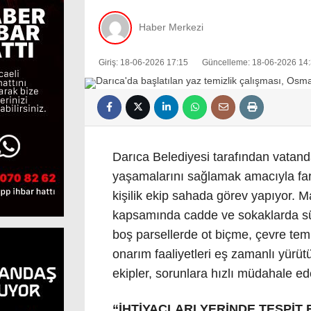
Haber Merkezi
Giriş: 18-06-2026 17:15
Güncelleme: 18-06-2026 14
Darıca Belediyesi tarafından vatanda
yaşamalarını sağlamak amacıyla far
kişilik ekip sahada görev yapıyor. 
kapsamında cadde ve sokaklarda süp
boş parsellerde ot biçme, çevre temi
onarım faaliyetleri eş zamanlı yürütü
ekipler, sorunlara hızlı müdahale ed
“İHTİYAÇLARI YERİNDE TESPİ