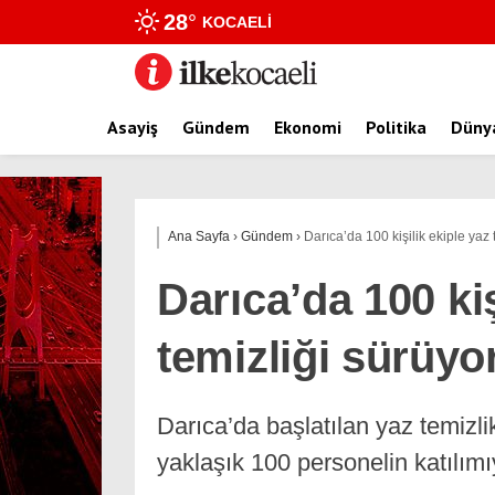
28
°
KOCAELI
Asayiş
Gündem
Ekonomi
Politika
Düny
Ana Sayfa
›
Gündem
›
Darıca’da 100 kişilik ekiple yaz 
Darıca’da 100 kiş
temizliği sürüyo
Darıca’da başlatılan yaz temizl
yaklaşık 100 personelin katılımı