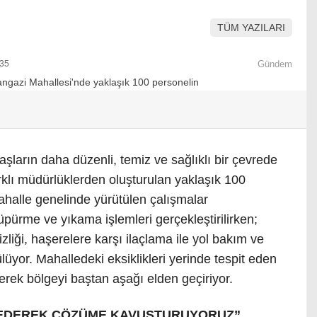
TÜM YAZILARI
:35
Gündem
şların daha düzenli, temiz ve sağlıklı bir çevrede
klı müdürlüklerden oluşturulan yaklaşık 100
Mahalle genelinde yürütülen çalışmalar
ürme ve yıkama işlemleri gerçekleştirilirken;
zliği, haşerelere karşı ilaçlama ile yol bakım ve
lüyor. Mahalledeki eksiklikleri yerinde tespit eden
erek bölgeyi baştan aşağı elden geçiriyor.
T EDEREK ÇÖZÜME KAVUŞTURUYORUZ”