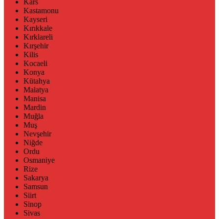
Kars
Kastamonu
Kayseri
Kırıkkale
Kırklareli
Kırşehir
Kilis
Kocaeli
Konya
Kütahya
Malatya
Manisa
Mardin
Muğla
Muş
Nevşehir
Niğde
Ordu
Osmaniye
Rize
Sakarya
Samsun
Siirt
Sinop
Sivas