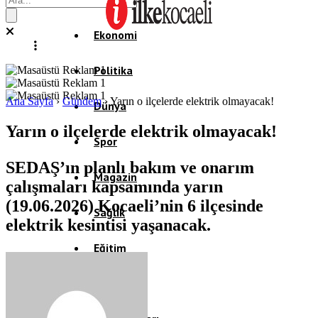
Ekonomi
Politika
Ana Sayfa
›
Gündem
›
Yarın o ilçelerde elektrik olmayacak!
Dünya
Yarın o ilçelerde elektrik olmayacak!
Spor
SEDAŞ’ın planlı bakım ve onarım
Magazin
çalışmaları kapsamında yarın
(19.06.2026) Kocaeli’nin 6 ilçesinde
Sağlık
elektrik kesintisi yaşanacak.
Eğitim
Teknoloji