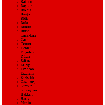
Batman
Bayburt
Bilecik
Bingöl
Bitlis
Bolu
Burdur
Bursa
Çanakkale
Çankırı
Çorum
Denizli
Diyarbakır
Düzce
Edirne
Elazığ
Erzincan
Erzurum
Eskişehir
Gaziantep
Giresun
Gümüşhane
Hakkari
Hatay
Mersin