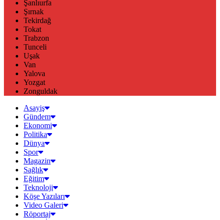
Şanlıurfa
Şırnak
Tekirdağ
Tokat
Trabzon
Tunceli
Uşak
Van
Yalova
Yozgat
Zonguldak
Asayiş
Gündem
Ekonomi
Politika
Dünya
Spor
Magazin
Sağlık
Eğitim
Teknoloji
Köşe Yazıları
Video Galeri
Röportaj