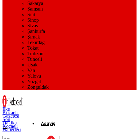
Sakarya
Samsun
Siirt
Sinop
Sivas
Şanlıurfa
Şırnak
Tekirdağ
Tokat
Trabzon
Tunceli
Uşak
Van
Yalova
Yozgat
Zonguldak
İlke
Kocaeli
Gazetesi
Son
Dakika
Asayiş
Kocaeli
Haberleri
Gündem