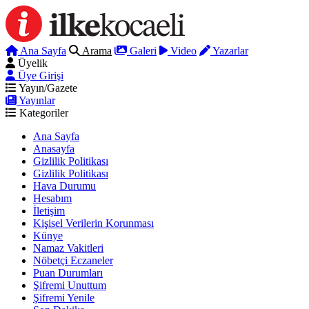
Ana Sayfa
Arama
Galeri
Video
Yazarlar
Üyelik
Üye Girişi
Yayın/Gazete
Yayınlar
Kategoriler
Ana Sayfa
Anasayfa
Gizlilik Politikası
Gizlilik Politikası
Hava Durumu
Hesabım
İletişim
Kişisel Verilerin Korunması
Künye
Namaz Vakitleri
Nöbetçi Eczaneler
Puan Durumları
Şifremi Unuttum
Şifremi Yenile