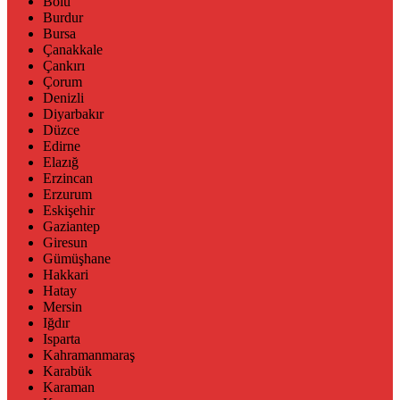
Bolu
Burdur
Bursa
Çanakkale
Çankırı
Çorum
Denizli
Diyarbakır
Düzce
Edirne
Elazığ
Erzincan
Erzurum
Eskişehir
Gaziantep
Giresun
Gümüşhane
Hakkari
Hatay
Mersin
Iğdır
Isparta
Kahramanmaraş
Karabük
Karaman