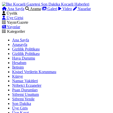
Ana Sayfa
Arama
Galeri
Video
Yazarlar
Üyelik
Üye Girişi
Yayın/Gazete
Yayınlar
Kategoriler
Ana Sayfa
Anasayfa
Gizlilik Politikası
Gizlilik Politikası
Hava Durumu
Hesabım
İletişim
Kişisel Verilerin Korunması
Künye
Namaz Vakitleri
Nöbetçi Eczaneler
Puan Durumları
Şifremi Unuttum
Şifremi Yenile
Son Dakika
Üye Giriş
Üye Kayıt