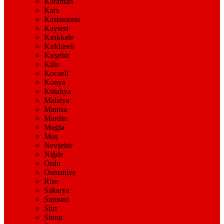
Karaman
Kars
Kastamonu
Kayseri
Kırıkkale
Kırklareli
Kırşehir
Kilis
Kocaeli
Konya
Kütahya
Malatya
Manisa
Mardin
Muğla
Muş
Nevşehir
Niğde
Ordu
Osmaniye
Rize
Sakarya
Samsun
Siirt
Sinop