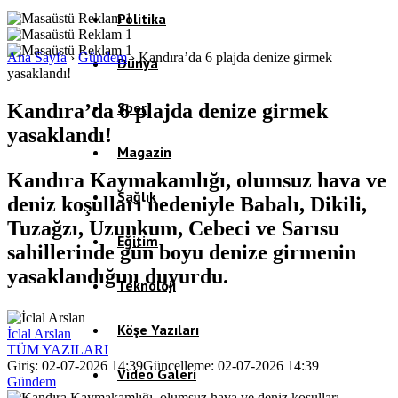
Politika
Ana Sayfa
›
Gündem
›
Kandıra’da 6 plajda denize girmek
Dünya
yasaklandı!
Spor
Kandıra’da 6 plajda denize girmek
yasaklandı!
Magazin
Kandıra Kaymakamlığı, olumsuz hava ve
Sağlık
deniz koşulları nedeniyle Babalı, Dikili,
Tuzağzı, Uzunkum, Cebeci ve Sarısu
Eğitim
sahillerinde gün boyu denize girmenin
yasaklandığını duyurdu.
Teknoloji
Köşe Yazıları
İclal Arslan
TÜM YAZILARI
Giriş: 02-07-2026 14:39
Güncelleme: 02-07-2026 14:39
Video Galeri
Gündem