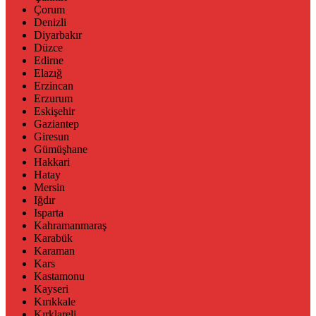
Çorum
Denizli
Diyarbakır
Düzce
Edirne
Elazığ
Erzincan
Erzurum
Eskişehir
Gaziantep
Giresun
Gümüşhane
Hakkari
Hatay
Mersin
Iğdır
Isparta
Kahramanmaraş
Karabük
Karaman
Kars
Kastamonu
Kayseri
Kırıkkale
Kırklareli