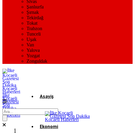
Sivas
Şanlıurfa
Şırnak
Tekirdağ
Tokat
Trabzon
Tunceli
Uşak
Van
Yalova
Yozgat
Zonguldak
İlke
Asayiş
Kocaeli
Gazetesi
Son
Dakika
Gündem
Kocaeli
Haberleri
Ekonomi