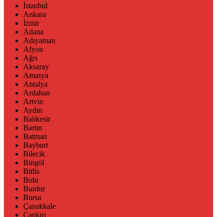
İstanbul
Ankara
İzmir
Adana
Adıyaman
Afyon
Ağrı
Aksaray
Amasya
Antalya
Ardahan
Artvin
Aydın
Balıkesir
Bartın
Batman
Bayburt
Bilecik
Bingöl
Bitlis
Bolu
Burdur
Bursa
Çanakkale
Çankırı