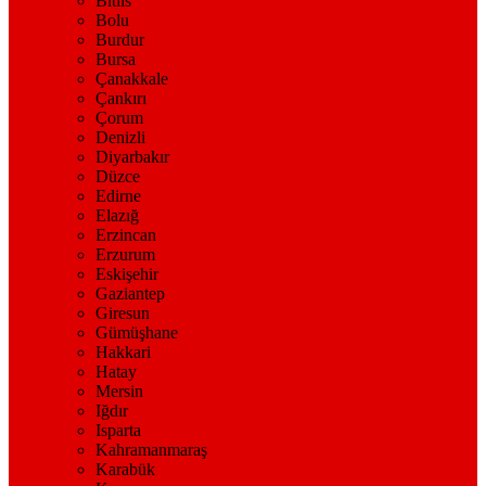
Bitlis
Bolu
Burdur
Bursa
Çanakkale
Çankırı
Çorum
Denizli
Diyarbakır
Düzce
Edirne
Elazığ
Erzincan
Erzurum
Eskişehir
Gaziantep
Giresun
Gümüşhane
Hakkari
Hatay
Mersin
Iğdır
Isparta
Kahramanmaraş
Karabük