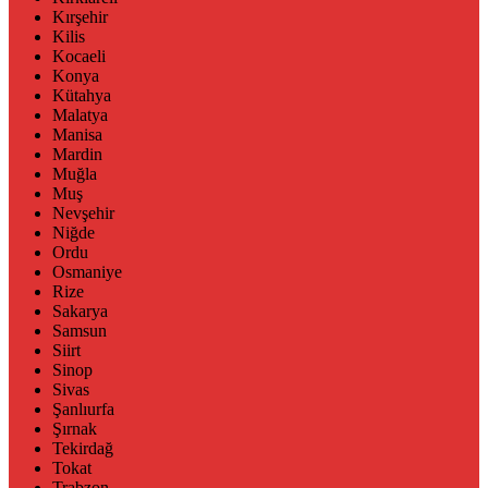
Kırşehir
Kilis
Kocaeli
Konya
Kütahya
Malatya
Manisa
Mardin
Muğla
Muş
Nevşehir
Niğde
Ordu
Osmaniye
Rize
Sakarya
Samsun
Siirt
Sinop
Sivas
Şanlıurfa
Şırnak
Tekirdağ
Tokat
Trabzon