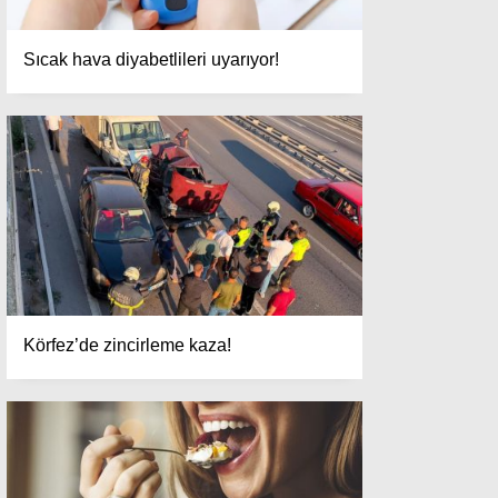
Sıcak hava diyabetlileri uyarıyor!
Körfez’de zincirleme kaza!