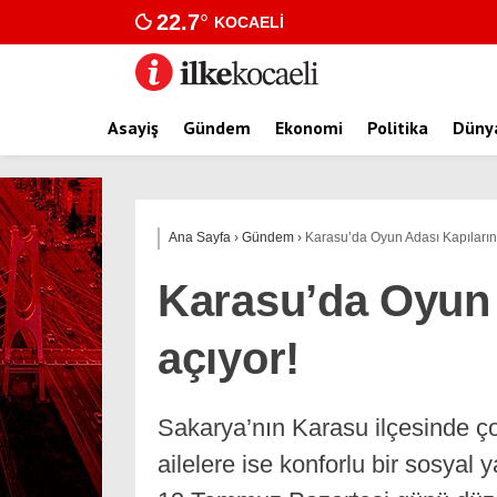
22.7
°
KOCAELI
Asayiş
Gündem
Ekonomi
Politika
Düny
Ana Sayfa
›
Gündem
›
Karasu’da Oyun Adası Kapılarını
Karasu’da Oyun 
açıyor!
Sakarya’nın Karasu ilçesinde ço
ailelere ise konforlu bir sosya