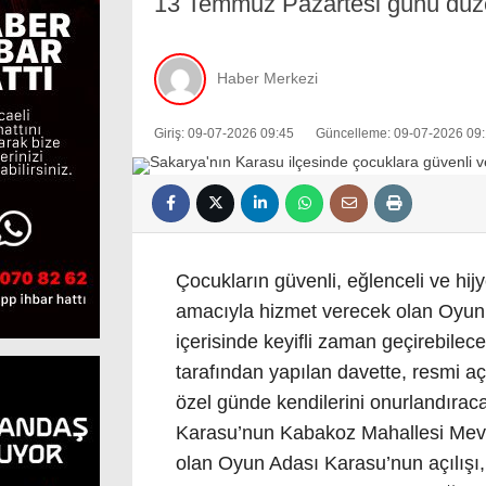
13 Temmuz Pazartesi günü düze
Haber Merkezi
Giriş: 09-07-2026 09:45
Güncelleme: 09-07-2026 09:
Çocukların güvenli, eğlenceli ve hij
amacıyla hizmet verecek olan Oyun 
içerisinde keyifli zaman geçirebilec
tarafından yapılan davette, resmi açı
özel günde kendilerini onurlandıracağı
Karasu’nun Kabakoz Mahallesi Mev
olan Oyun Adası Karasu’nun açılışı