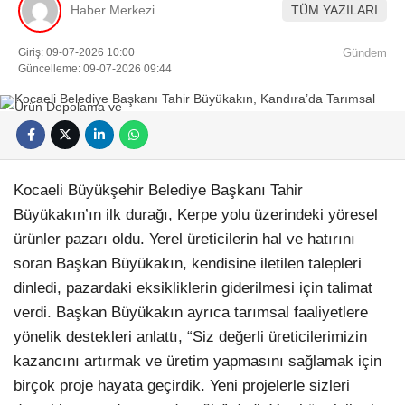
Haber Merkezi
TÜM YAZILARI
Künye
EĞITIM
Namaz Vakitleri
Giriş: 09-07-2026 10:00
Gündem
Nöbetçi Eczaneler
Güncelleme: 09-07-2026 09:44
TEKNOLOJI
Puan Durumları
Şifremi Unuttum
KÖŞE YAZILARI
Şifremi Yenile
Son Dakika
VIDEO GALERI
Üye Giriş
Üye Kayıt
RÖPORTAJ
Üye Onay
Kocaeli Büyükşehir Belediye Başkanı Tahir
Yayınlar
Büyükakın’ın ilk durağı, Kerpe yolu üzerindeki yöresel
RESMI İLANLAR
Yazarlar
ürünler pazarı oldu. Yerel üreticilerin hal ve hatırını
Yazı Düzenle
soran Başkan Büyükakın, kendisine iletilen talepleri
Yazı Gönder
Yazılarım
dinledi, pazardaki eksikliklerin giderilmesi için talimat
Yorumlarım
verdi. Başkan Büyükakın ayrıca tarımsal faaliyetlere
yönelik destekleri anlattı, “Siz değerli üreticilerimizin
kazancını artırmak ve üretim yapmasını sağlamak için
birçok proje hayata geçirdik. Yeni projelerle sizleri