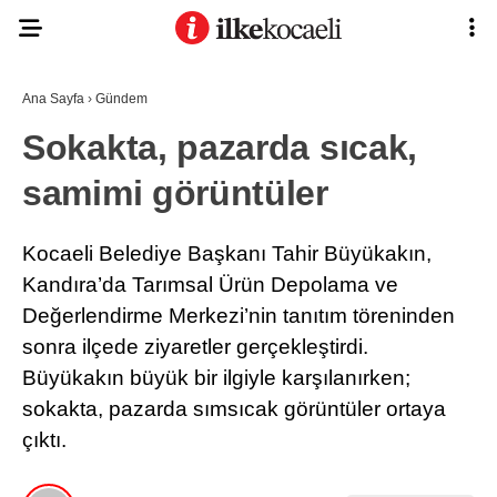
27.7
°
KOCAELI
Ana Sayfa
›
Gündem
Sokakta, pazarda sıcak,
samimi görüntüler
ASAYIŞ
GÜNDEM
Kocaeli Belediye Başkanı Tahir Büyükakın,
EKONOMI
Kandıra’da Tarımsal Ürün Depolama ve
Değerlendirme Merkezi’nin tanıtım töreninden
POLITIKA
Ana Sayfa
sonra ilçede ziyaretler gerçekleştirdi.
Anasayfa
DÜNYA
Büyükakın büyük bir ilgiyle karşılanırken;
Gizlilik Politikası
Gizlilik Politikası
SPOR
sokakta, pazarda sımsıcak görüntüler ortaya
Hava Durumu
çıktı.
Hesabım
MAGAZIN
İletişim
Kişisel Verilerin Korunması
SAĞLIK