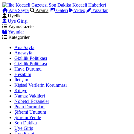
Ana Sayfa
Arama
Galeri
Video
Yazarlar
Üyelik
Üye Girişi
Yayın/Gazete
Yayınlar
Kategoriler
Ana Sayfa
Anasayfa
Gizlilik Politikası
Gizlilik Politikası
Hava Durumu
Hesabım
İletişim
Kişisel Verilerin Korunması
Künye
Namaz Vakitleri
Nöbetçi Eczaneler
Puan Durumları
Şifremi Unuttum
Şifremi Yenile
Son Dakika
Üye Giriş
Üye Kayıt