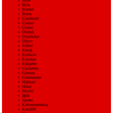
Bitlis
Bolu
Burdur
Bursa
Çanakkale
Çankırı
Çorum
Denizli
Diyarbakır
Düzce
Edirne
Elazığ
Erzincan
Erzurum
Eskişehir
Gaziantep
Giresun
Gümüşhane
Hakkari
Hatay
Mersin
Iğdır
Isparta
Kahramanmaraş
Karabük