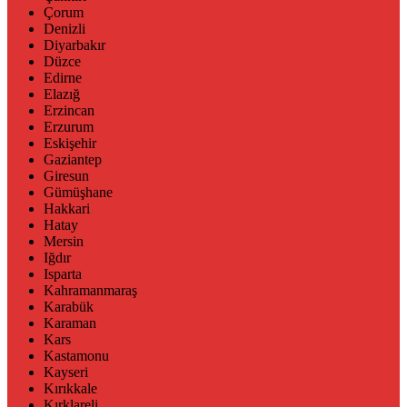
Çorum
Denizli
Diyarbakır
Düzce
Edirne
Elazığ
Erzincan
Erzurum
Eskişehir
Gaziantep
Giresun
Gümüşhane
Hakkari
Hatay
Mersin
Iğdır
Isparta
Kahramanmaraş
Karabük
Karaman
Kars
Kastamonu
Kayseri
Kırıkkale
Kırklareli