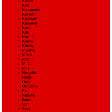
Karaman
Kars
Kastamonu
Kayseri
Kırıkkale
Kırklareli
Kırşehir
Kilis
Kocaeli
Konya
Kütahya
Malatya
Manisa
Mardin
Muğla
Muş
Nevşehir
Niğde
Ordu
Osmaniye
Rize
Sakarya
Samsun
Siirt
Sinop