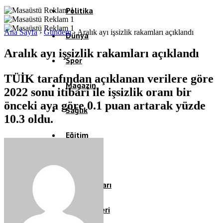
Politika
Ana Sayfa
›
Gündem
›
Aralık ayı işsizlik rakamları açıklandı
Dünya
Aralık ayı işsizlik rakamları açıklandı
Spor
TÜİK tarafından açıklanan verilere göre
Magazin
2022 sonu itibari ile işsizlik oranı bir
önceki aya göre 0.1 puan artarak yüzde
Sağlık
10.3 oldu.
Eğitim
Teknoloji
Köşe Yazıları
Video Galeri