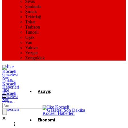
Sivas
Şanlıurfa
Şırnak
Tekirdağ
Tokat
Trabzon
Tunceli
Uşak
Van
Yalova
Yozgat
Zonguldak
İlke
Asayiş
Kocaeli
Gazetesi
Son
Dakika
Gündem
Kocaeli
Haberleri
Ekonomi