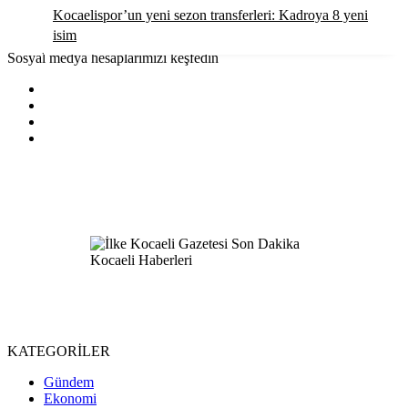
Kocaelispor’un yeni sezon transferleri: Kadroya 8 yeni
isim
Sosyal medya hesaplarımızı keşfedin
KATEGORİLER
Gündem
Ekonomi