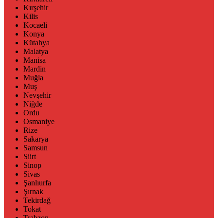
Kırşehir
Kilis
Kocaeli
Konya
Kütahya
Malatya
Manisa
Mardin
Muğla
Muş
Nevşehir
Niğde
Ordu
Osmaniye
Rize
Sakarya
Samsun
Siirt
Sinop
Sivas
Şanlıurfa
Şırnak
Tekirdağ
Tokat
Trabzon