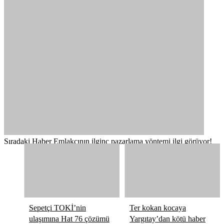
Sıradaki Haber
Emlakçının ilginç pazarlama yöntemi ilgi görüyor!
Sepetçi TOKİ’nin
Ter kokan kocaya
ulaşımına Hat 76 çözümü
Yargıtay’dan kötü haber