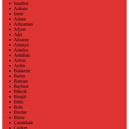
İstanbul
Ankara
İzmir
Adana
Adıyaman
Afyon
Ağrı
Aksaray
Amasya
Antalya
Ardahan
Artvin
Aydın
Balıkesir
Bartın
Batman
Bayburt
Bilecik
Bingöl
Bitlis
Bolu
Burdur
Bursa
Çanakkale
Çankırı