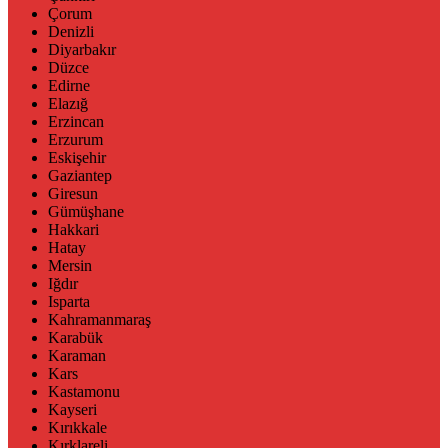
Çorum
Denizli
Diyarbakır
Düzce
Edirne
Elazığ
Erzincan
Erzurum
Eskişehir
Gaziantep
Giresun
Gümüşhane
Hakkari
Hatay
Mersin
Iğdır
Isparta
Kahramanmaraş
Karabük
Karaman
Kars
Kastamonu
Kayseri
Kırıkkale
Kırklareli