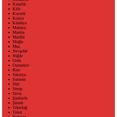
Kırşehir
Kilis
Kocaeli
Konya
Kütahya
Malatya
Manisa
Mardin
Muğla
Muş
Nevşehir
Niğde
Ordu
Osmaniye
Rize
Sakarya
Samsun
Siirt
Sinop
Sivas
Şanlıurfa
Şırnak
Tekirdağ
Tokat
Trabzon