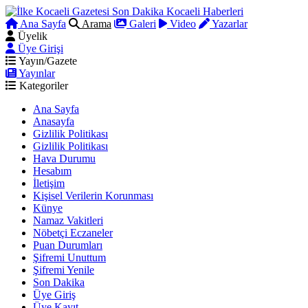
Ana Sayfa
Arama
Galeri
Video
Yazarlar
Üyelik
Üye Girişi
Yayın/Gazete
Yayınlar
Kategoriler
Ana Sayfa
Anasayfa
Gizlilik Politikası
Gizlilik Politikası
Hava Durumu
Hesabım
İletişim
Kişisel Verilerin Korunması
Künye
Namaz Vakitleri
Nöbetçi Eczaneler
Puan Durumları
Şifremi Unuttum
Şifremi Yenile
Son Dakika
Üye Giriş
Üye Kayıt