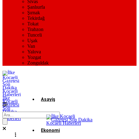
Sivas
Şanlıurfa
Şırnak
Tekirdağ
Tokat
Trabzon
Tunceli
Uşak
Van
Yalova
Yozgat
Zonguldak
İlke
Asayiş
Kocaeli
Gazetesi
Son
Dakika
Gündem
Kocaeli
Haberleri
Ekonomi