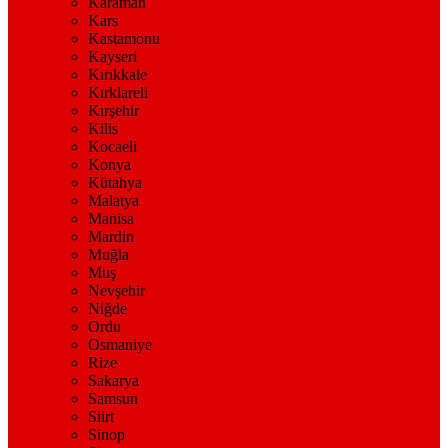
Karaman
Kars
Kastamonu
Kayseri
Kırıkkale
Kırklareli
Kırşehir
Kilis
Kocaeli
Konya
Kütahya
Malatya
Manisa
Mardin
Muğla
Muş
Nevşehir
Niğde
Ordu
Osmaniye
Rize
Sakarya
Samsun
Siirt
Sinop