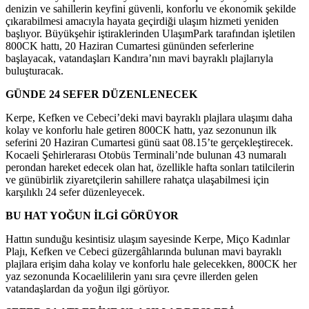
denizin ve sahillerin keyfini güvenli, konforlu ve ekonomik şekilde
çıkarabilmesi amacıyla hayata geçirdiği ulaşım hizmeti yeniden
başlıyor. Büyükşehir iştiraklerinden UlaşımPark tarafından işletilen
800CK hattı, 20 Haziran Cumartesi gününden seferlerine
başlayacak, vatandaşları Kandıra’nın mavi bayraklı plajlarıyla
buluşturacak.
GÜNDE 24 SEFER DÜZENLENECEK
Kerpe, Kefken ve Cebeci’deki mavi bayraklı plajlara ulaşımı daha
kolay ve konforlu hale getiren 800CK hattı, yaz sezonunun ilk
seferini 20 Haziran Cumartesi günü saat 08.15’te gerçekleştirecek.
Kocaeli Şehirlerarası Otobüs Terminali’nde bulunan 43 numaralı
perondan hareket edecek olan hat, özellikle hafta sonları tatilcilerin
ve günübirlik ziyaretçilerin sahillere rahatça ulaşabilmesi için
karşılıklı 24 sefer düzenleyecek.
BU HAT YOĞUN İLGİ GÖRÜYOR
Hattın sunduğu kesintisiz ulaşım sayesinde Kerpe, Miço Kadınlar
Plajı, Kefken ve Cebeci güzergâhlarında bulunan mavi bayraklı
plajlara erişim daha kolay ve konforlu hale gelecekken, 800CK her
yaz sezonunda Kocaelililerin yanı sıra çevre illerden gelen
vatandaşlardan da yoğun ilgi görüyor.