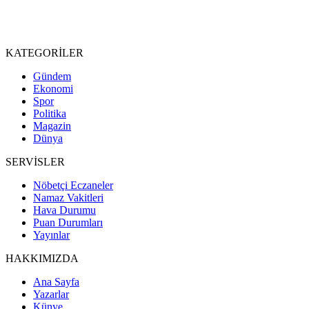
KATEGORİLER
Gündem
Ekonomi
Spor
Politika
Magazin
Dünya
SERVİSLER
Nöbetçi Eczaneler
Namaz Vakitleri
Hava Durumu
Puan Durumları
Yayınlar
HAKKIMIZDA
Ana Sayfa
Yazarlar
Künye