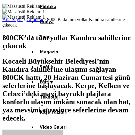
Politika
Ana Sayfa
›
Gündem
›
800CK’da tüm yollar Kandıra sahillerine
Dünya
çıkacak
Spor
800CK’da tüm yollar Kandıra sahillerine
çıkacak
Magazin
Kocaeli Büyükşehir Belediyesi’nin
Sağlık
Kandıra sahillerine ulaşımı sağlayan
800CK hattı, 20 Haziran Cumartesi günü
Eğitim
seferlerine başlayacak. Kerpe, Kefken ve
Cebeci’deki mavi bayraklı plajlara
Teknoloji
konforlu ulaşım imkânı sunacak olan hat,
yaz mevsimi süresince seferlerine devam
Köşe Yazıları
edecek.
Video Galeri