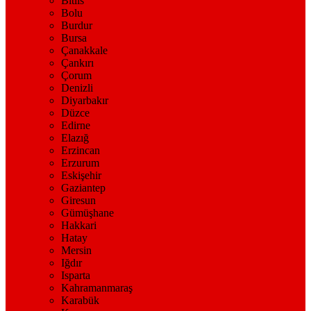
Bitlis
Bolu
Burdur
Bursa
Çanakkale
Çankırı
Çorum
Denizli
Diyarbakır
Düzce
Edirne
Elazığ
Erzincan
Erzurum
Eskişehir
Gaziantep
Giresun
Gümüşhane
Hakkari
Hatay
Mersin
Iğdır
Isparta
Kahramanmaraş
Karabük