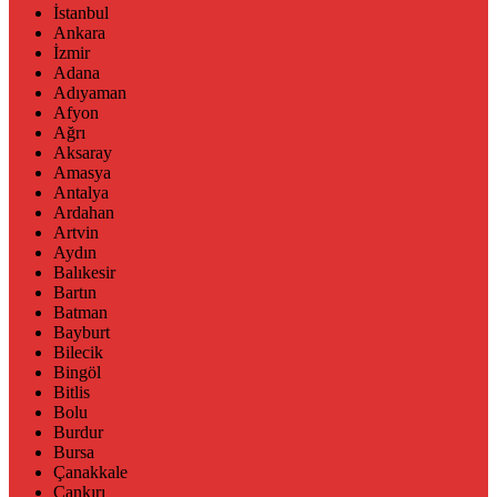
İstanbul
Ankara
İzmir
Adana
Adıyaman
Afyon
Ağrı
Aksaray
Amasya
Antalya
Ardahan
Artvin
Aydın
Balıkesir
Bartın
Batman
Bayburt
Bilecik
Bingöl
Bitlis
Bolu
Burdur
Bursa
Çanakkale
Çankırı